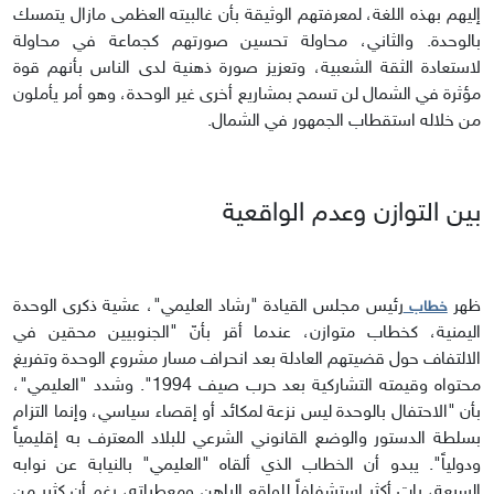
إليهم بهذه اللغة، لمعرفتهم الوثيقة بأن غالبيته العظمى مازال يتمسك
بالوحدة. والثاني، محاولة تحسين صورتهم كجماعة في محاولة
لاستعادة الثقة الشعبية، وتعزيز صورة ذهنية لدى الناس بأنهم قوة
مؤثرة في الشمال لن تسمح بمشاريع أخرى غير الوحدة، وهو أمر يأملون
من خلاله استقطاب الجمهور في الشمال.
بين التوازن وعدم الواقعية
ظهر
رئيس مجلس القيادة "رشاد العليمي"، عشية ذكرى الوحدة
خطاب
اليمنية، كخطاب متوازن، عندما أقر بأنّ "الجنوبيين محقين في
الالتفاف حول قضيتهم العادلة بعد انحراف مسار مشروع الوحدة وتفريغ
محتواه وقيمته التشاركية بعد حرب صيف 1994". وشدد "العليمي"،
بأن "الاحتفال بالوحدة ليس نزعة لمكائد أو إقصاء سياسي، وإنما التزام
بسلطة الدستور والوضع القانوني الشرعي للبلاد المعترف به إقليمياً
ودولياً". يبدو أن الخطاب الذي ألقاه "العليمي" بالنيابة عن نوابه
السبعة، بات أكثر استشفافاً للواقع الراهن ومعطياته، رغم أن كثير من