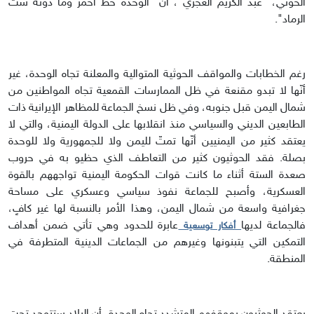
الحوثي، "عبد الكريم العجري"، أنّ "الوحدة خط أحمر وما دونه شت
الرماد".
رغم الخطابات والمواقف الحوثية المتوالية والمعلنة تجاه الوحدة، غير
أنّها لا تبدو مقنعة في ظل الممارسات القمعية تجاه المواطنين من
شمال اليمن قبل جنوبه، وفي ظل نسخ الجماعة للمظاهر الإيرانية ذات
الطابعين الديني والسياسي منذ انقلابها على الدولة اليمنية، والتي لا
يعتقد كثير من اليمنيين أنّها تمتّ لليمن ولا للجمهورية ولا للوحدة
بصلة. فقد الحوثيون كثير من التعاطف الذي حظيو به في حروب
صعدة الستة أثناء ما كانت قوات الحكومة اليمنية تواجههم بالقوة
العسكرية، وأصبح للجماعة نفوذ سياسي وعسكري على مساحة
جغرافية واسعة من شمال اليمن، وهذا الأمر بالنسبة لها غير كافٍ،
فالجماعة لديها
عابرة للحدود وهي تأتي ضمن أهداف
أفكار توسعية
التمكين التي يتبنونها وغيرهم من الجماعات الدينية المتطرفة في
المنطقة.