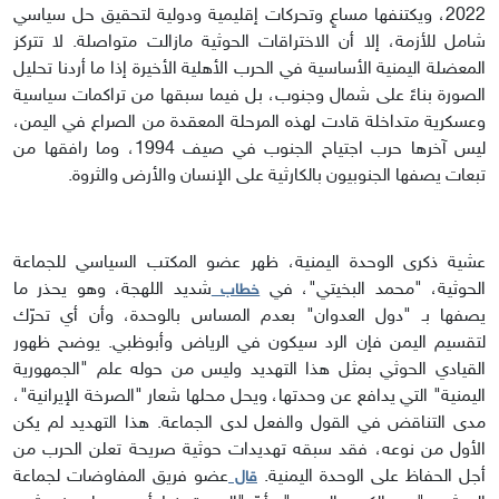
2022، ويكتنفها مساعٍ وتحركات إقليمية ودولية لتحقيق حل سياسي
شامل للأزمة، إلا أن الاختراقات الحوثية مازالت متواصلة. لا تتركز
المعضلة اليمنية الأساسية في الحرب الأهلية الأخيرة إذا ما أردنا تحليل
الصورة بناءً على شمال وجنوب، بل فيما سبقها من تراكمات سياسية
وعسكرية متداخلة قادت لهذه المرحلة المعقدة من الصراع في اليمن،
ليس آخرها حرب اجتياح الجنوب في صيف 1994، وما رافقها من
تبعات يصفها الجنوبيون بالكارثية على الإنسان والأرض والثروة.
عشية ذكرى الوحدة اليمنية، ظهر عضو المكتب السياسي للجماعة
الحوثية، "محمد البخيتي"، في
شديد اللهجة، وهو يحذر ما
خطاب
يصفها بـ "دول العدوان" بعدم المساس بالوحدة، وأن أي تحرّك
لتقسيم اليمن فإن الرد سيكون في الرياض وأبوظبي. يوضح ظهور
القيادي الحوثي بمثل هذا التهديد وليس من حوله علم "الجمهورية
اليمنية" التي يدافع عن وحدتها، ويحل محلها شعار "الصرخة الإيرانية"،
مدى التناقض في القول والفعل لدى الجماعة. هذا التهديد لم يكن
الأول من نوعه، فقد سبقه تهديدات حوثية صريحة تعلن الحرب من
أجل الحفاظ على الوحدة اليمنية.
عضو فريق المفاوضات لجماعة
قال