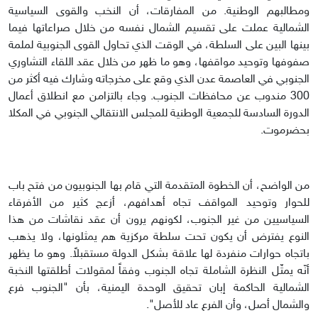
ومطالبهم الوطنية. من المفارقات، أن النخب والقوى السياسية
الشمالية عملت على تقسيم الشمال نفسه من خلال صراعاتها فيما
بينها البين على السلطة، في الوقت الذي تحاول القوى الجنوبية لملمة
صفوفها وتوحيد مواقفها، وهو ما ظهر من خلال عقد اللقاء التشاوري
الجنوبي في العاصمة عدن الذي وقع على مخرجاته وشارك فيه أكثر من
300 مندوب عن محافظات الجنوب. وجاء بالتزامن مع انطلاق أعمال
الدورة السادسة للجمعية الوطنية للمجلس الانتقالي الجنوبي في المكلا
بحضرموت.
من الواضح، أن الخطوة المتقدمة التي قام بها الجنوبيون من فتح باب
للحوار وتوحيد المواقف تجاه أهدافهم، أزعج كثير من الأفرقاء
السياسيين من غير الجنوب، لكونهم يرون أن عقد نقاشات من هذا
النوع يفترض أن يكون تحت سلطة مركزية هم يمثلونها، ولا يذهب
باتجاه حوارات منفردة لها علاقة بشكل الدولة مستقبلاً. وهو ما يظهر
أنّه يمثّل النظرة الشاملة تجاه الجنوب وفقاً لمقولات أطلقتها النخبة
الشمالية الحاكمة إبان تحقيق الوحدة اليمنية، بأن "الجنوب فرع
والشمال أصل، وأن الفرع عاد للأصل".