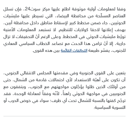
وفقا لمعلومات أولية موثوقة اطلع عليها مركز سوث24، فإن تسلل
العناصر المسلّحة من محافظة البيضاء، التي تسيطر عليها مليشيات
الحوثيين، جاء ضمن مخطط كبير لإسقاط مناطق داخل محافظة أبين،
بهدف إعلانها لاحقا كولايات للتنظيم. لا تستبعد المعلومات الأمنية
تورّط مليشيات الحوثي في المخطط. وعلى الرغم أنّ التحقيقات لا تزال
جارية، إلا أنّ تزامن هذا الحدث مع تصاعد الخطاب السياسي المعادي
للجنوب، يفسّر طبيعة
بين هذه القوى.
التحالفات القائمة
يتعين على القوى الجنوبية وفي مقدمتها المجلس الانتقالي الجنوبي،
أن تكون على أهبّة الاستعداد لأي احتمالات قادمة من الشمال، حتى
من أولئك الذين ظلوا يؤجّلون مواجهتهم مع الجنوب، ويتفقون مع
الجنوبيين في مواجهة الحوثي راهناً، لأنّه وفقاً لمعادلة الوحدة، فقد
ترجّح كفتها بالنسبة للشمال تحت أي ظرف؛ سواء في خوض الحرب أو
التسوية السياسية.