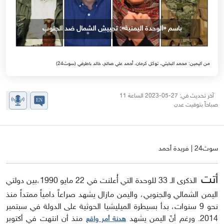
باسم «الوحدة اليمنية»: تجييش الشمال ضد الجنوب
من اليمين: محمد البخيتي، توكل كرمان، أحمد علي صالح، خالد باطرفي (سوث24)
آخر تحديث في: 27-05-2023 الساعة 11
صباحاً بتوقيت عدن
سوث24 | فريدة أحمد
أتت
الذكرى الـ 33 للوحدة التي أُعلنت في 22 مايو 1990،بين دولتي
اليمن الشمالي والجنوبي، واليمن مازال يشهد صراعاً دامياً ممتداً منذ
نحو 9 سنوات، بدأ بسيطرة الميليشيا الحوثية على الدولة في سبتمبر
2014. ورغم أنّ اليمن يشهد
منذ أن انتهت في أكتوبر
هدنة أمر واقع