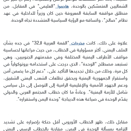
الشماليين المتمسّكين بالوحدة،
"العليمي" في المقابل، من
هاجموا
منطلق مواقفه السابقة المعروفة حين كان وزيراً للداخلية في عهد
نظام "صالح"، واتساقه مع الرؤية السياسية المتشددة تجاه الوحدة.
علاوة على ذلك، كانت
"القمة العربية الـ32" في جده بشأن
مخرجات
الملف اليمني، أكثر مسؤولية في الخطاب، من حيث مراعاتها لحساسية
مواقف الأطراف اليمنية المختلفة وفي مقدمتهم الجنوبيين، وهي
تستبعد مصطلح "الوحدة"، الذي درجت على استخدامه بروتوكولياً في
كل مرة، وذلك من خلال تجديدها التأكيد على، "دعم كل ما يضمن أمن
واستقرار الجمهورية اليمنية ويحقق تطلعات الشعب اليمني الشقيق،
ودعم الجهود الأممية والإقليمية الرامية إلى التوصل إلى حل سياسي
شامل للأزمة اليمنية". وعادةً ما كان خطاب المجتمع العربي والدولي
يقدّم الوحدة في صياغة هذه الديباجة "وحدة اليمن واستقراره".
مقابل ذلك، ظهر الخطاب الأوروبي أقل حنكة بإصراره على تشديد
التزامه بمسألة الوحدة في اليمن، مقارنة بالخطاب الرسمي اليمني