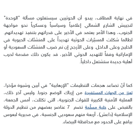
في نهاية المطاف، يبدو أن الحوثيين سيستغلون مسألة "الوحدة"
لتجييش الشارع الشمالي إعلامياً وسياسياً وعسكرياً نحو مواجهة
الجنوب، وهذا الأمر يعتمد في الأخير على قدراتهم بتنفيذ تهديداتهم.
لطالما شكلت المسيّرات الحوثية تهديداً على المنشئات الحيوية في
الخليج وعلى الداخل. وعلى الأرجح إن تم ضرب المنشئات السعودية أو
الإماراتية وفقاً للتهديد الحوثي الأخير، قد يكون ذلك مقدمة لحرب
أهلية جديدة ستشتعل داخلياً.
كما أنّ تصاعد هجمات التنظيمات "الإرهابية" في أبين وشبوة مؤخرا،
من إرباك الوضع جنوبا. وليس آخر ذلك،
تعزز من الجهات المستفيدة
العملية الأمنية الكبيرة للقوات الجنوبية، التي تكللت، أمس الجمعة،
بالقبض على
تضم 7 عناصر بعضهم من تنظيم الدولة
خلية مسلّحة
الإسلامية (داعش)، أربعة منهم سعوديي الجنسية، في مديرية لبعوس
بيافع على الحدود مع محافظة البيضاء.