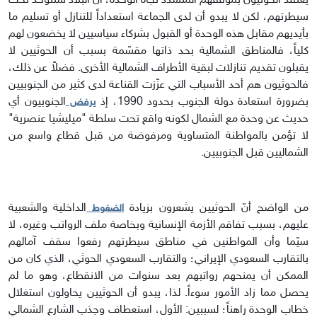
يعتقد الحوثيون بموقفهم المتشدد تجاه الوحدة، أن البلاد ستتوحد تحت
سيطرتهم، لكن لا يبدو أن لدى الجماعة استعداداً للتنازل أو تسليم ما
بأيديهم مقابل هذه الوحدة أو القبول بشركاء سياسيين لا يخضعون لهم
كلياً، فالمناطق الشمالية بحد ذاتها مقسّمة بسبب أن الحوثيين لا
يقبلون تقديم تنازلات لبقية الأطراف الشمالية الأخرى. فضلاً عن ذلك،
فالحوثيون هم أحد الأسباب التي عزّزت القناعة لدى كثير من الجنوبيين
بضرورة استعادة دولة الجنوب بحدود 1990، إذ
الجنوبيون أي
يرفض
حديث عن وحدة مع الشمال لكونه واقع تحت سلطة "ميليشيا عنصرية"
لا تؤمن بالمواطنة المتساوية ومرفوضة من قبل قطاع واسع من
الشماليين قبل الجنوبيين.
من الواضح أنّ الحوثيين يشعرون بزيادة
الداخلية والشعبية
الضغوط
عليهم، بسبب تفاقم الأزمة الإنسانية وبخاصة ملف الرواتب وغيره، لا
سيّما وأن المواطنين في مناطق سيطرتهم رفعوا سقف آمالهم
بالتقارب السعودي الإيراني؛ والتقارب السعودي الحوثي، الذي كان من
الممكن أن يمنحهم رواتبهم بعد سنوات من الانقطاع، وهو ما لم
يحصل مما زاد الأمور سوءاً. لذا، يبدو أن الحوثيين يحاولون استغلال
خطاب الوحدة راهناً؛ لسببين: الأول، استعطاف وجذب الشارع الشمالي