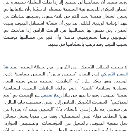
وربما تعتقد أن مصالحها لن تتحقق إلا إذا ظلت السلطة منحصرة في
النطاق المركزي للديمغرافية المحيطة بصنعاء، لا سيّما وأن علاقاتها مع
يمنيي الشمال قديمة تمتد لأكثر من ثلاثة عقود، ويسبقها علاقات من
عهد الإمامة الزيدية. لذلك، قد ترى أن مسألة استقلال الجنوب بعيدة
المدى، ولن تحقق لها مصالحها في الوقت الراهن إذا تعاملت مع
الجنوبيين وفقاً لمشروعهم، خاصة وأن كثير من مصالحها توقفت
بسبب الحرب وقد ترغب باستئنافها من جديد.
لا يختلف الخطاب الأمريكي عن الأوروبي في مسالة الوحدة، فقد
هنأ
لدى اليمن، "ستيفن فاغن"، اليمنيين بمناسبة ذكرى
السفير الأمريكي
الوحدة، وهو يؤكد على أن "الولايات المتحدة تدعم وحدة اليمن
وسيادته وسلامة أراضيه". رغم مراعاة الولايات المتحدة لحساسية
قضية الجنوب، وهو ما ظهر من خلال
عبر الإنترنت مع "تيم
إيجاز صحفي
ليندركينغ"، المبعوث الأمريكي الخاص إلى اليمن، منتصف مايو الحالي،
في معرض رده على إحدى الأسئلة، بأنّ "اليمنيين يجب أن يقرروا في
نهاية المطاف دولة اليمن المستقبلية، وهذا في نظرنا يشمل مسائل
مثل قضية الجنوب، والتمثيل في المؤسسات، وتخصيص الموارد،
وستقف الأمم المتحدة والمجتمع الدولي وراء حل سياسي يتم إنشاؤه