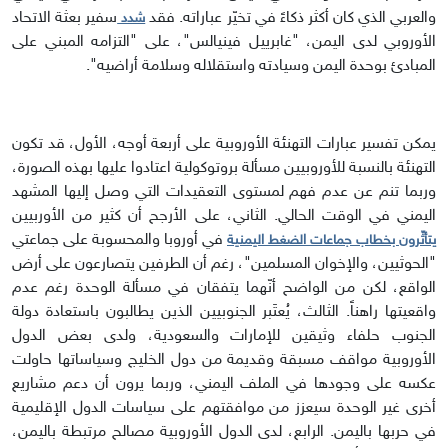
والعربي الذي كان أكثر ذكاءً في تخيّر عباراته. فقد
سفير بعثة الاتحاد
شدد
الأوروبي لدى اليمن، "غابرييل فينيالس"، على "التزامه المبني على
المبادئ بوحدة اليمن وسيادته واستقلاله وسلامة أراضيه".
يمكن تفسير عبارات التهنئة الأوروبية على أربعة أوجه، الأول، قد تكون
التهنئة بالنسبة للأوروبيين مسألة بروتوكولية اعتادوا عليها بهذه الصورة،
وربما تنم عن عدم فهم لمستوى التعقيدات التي وصل إليها المشهد
اليمني في الوقت الحالي. الثاني، على الأرجح أن كثير من الأوربيين
في أوروبا والمحسوبة على جماعتي
يتأثّرون بخطاب جماعات الضغط اليمنية
"الحوثيين، والإخوان المسلمين"، رغم أن الطرفين يتصارعون على أرض
الواقع، لكن من الواضح أنّهما يتفقان في مسألة الوحدة رغم عدم
واقعيتها راهناً. الثالث، يُعتَبر الجنوبيين الذين يطالبون باستعادة دولة
الجنوب حلفاء وثيقين للإمارات والسعودية، ولدى بعض الدول
الأوروبية مواقف مسبقة وقديمة من دول الخليج وسياساتها حاولت
عكسه على وجودها في الملف اليمني، وربما يرون أن دعم مشاريع
أخرى غير الوحدة سيعزز من موافقتهم على سياسات الدول الإقليمية
في حربها باليمن. الرابع، لدى الدول الأوروبية مصالح مرتبطة باليمن،