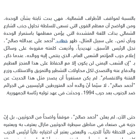
بالنسبة لمواقف الأطراف الشمالية، فهي بدت ثابتة بشأن الوحدة،
ومن الواضح أن معظم القوى التي تسعى للسلطة تحاول جذب الشارع
الشمالي بذات اللغة المتشددة التي يؤمن معظمها باستمرار الوحدة
وبأي ثمن، على سبيل المثال، ظهر
"أحمد علي عبدالله صالح"،
خطاب
نجل الرئيس الأسبق، تهديدياً، وأذيعت كلمته مقروءة على وسائل
إعلام حزب المؤتمر الشعبي العام، الذي ينتمي إليه ووالده، عندما ذكر،
بـ "إن الشعب اليمني لن يكون إلا مع الحفاظ على هذا المنجز العظيم
والدفاع عنه والتصدي لكل محاولات التشطير والتمزيق والاستلاب وزرع
الفتنة والانقسام". لم يكن مستغرباً أن يصدر مثل هذا الحديث عن
"أحمد صالح"، لا سيّما أنّ والده أحد المتورطين الرئيسيين في الجرائم
ضد الجنوب بعد حرب 1994، وحدثت في عهد توليه رئاسة الجمهورية.
حتى الآن، لم يعلن "أحمد صالح"، موقفاً واضحاً من الحوثيين، بل إنّ
حزبه في صنعاء في مناطق سيطرة الحوثيين مازال يعترف به ويعتبره
حتى اللحظة نائباً للحزب، والبعض يعتبر أن اختياره نائباً لرئيس الحزب