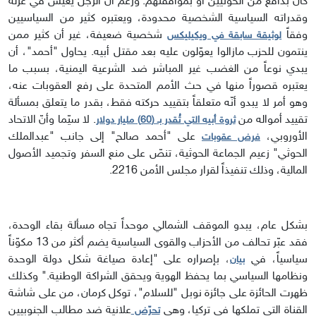
كان بدافع من الحوثيين أو بموافقتهم. ورغم أنّ الرجل يعيش في عزلة
وقدراته السياسية الشخصية محدودة، ويعتبره كثير من السياسيين
وفقاً
شخصية ضعيفة، غير أن كثير ممن
لوثيقة سابقة في ويكيليكس
ينتمون للحزب مازالوا يعوّلون عليه بعد مقتل أبيه. يحاول "أحمد"، أن
يبدي نوعاً من الغضب غير المباشر ضد الشرعية اليمنية، بسبب ما
يعتبره قصوراً منها في حث الأمم المتحدة على رفع العقوبات عنه،
وهو أمر لا يبدو أنّه متعلقاً بتقييد حركته فقط، بقدر ما يتعلق بمسألة
تقييد أمواله من
. لا سيّما وأنّ الاتحاد
ثروة أبيه التي تُقدر بـ (60) مليار دولار
الأوروبي،
على "أحمد صالح" إلى جانب "عبدالملك
فرض عقوبات
الحوثي" زعيم الجماعة الحوثية، تنصّ على منع السفر وتجميد الأصول
المالية، وذلك تنفيذاً لقرار مجلس الأمن 2216.
بشكل عام، يبدو الموقف الشمالي موحداً تجاه مسألة بقاء الوحدة،
فقد عبّر تحالف من الأحزاب والقوى السياسية يضم أكثر من 13 مكوّناً
سياسياً، في
، بإصراره على "إعادة صياغة شكل دولة الوحدة
بيان
ونظامها السياسي بما يحفظ الهوية ويحقق الشراكة الوطنية." وكذلك
ظهرت الحائزة على جائزة نوبل "للسلام"، توكل كرمان، من على شاشة
القناة التي تملكها في تركيا، وهي
علانية ضد مطالب الجنوبيين
تحرّض