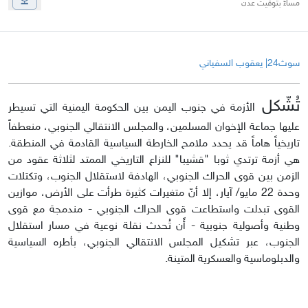
مساءً بتوقيت عدن
سوث24| يعقوب السفياني
تُشّكل
الأزمة في جنوب اليمن بين الحكومة اليمنية التي تسيطر
عليها جماعة الإخوان المسلمين، والمجلس الانتقالي الجنوبي، منعطفاً
تاريخياً هاماً قد يحدد ملامح الخارطة السياسية القادمة في المنطقة.
هي أزمة ترتدي ثوبا "قشيبا" للنزاع التاريخي الممتد لثلاثة عقود من
الزمن بين قوى الحراك الجنوبي، الهادفة لاستقلال الجنوب، وتكتلات
وحدة 22 مايو/ آيار، إلا أنّ متغيرات كثيرة طرأت على الأرض، موازين
القوى تبدلت واستطاعت قوى الحراك الجنوبي - مندمجة مع قوى
وطنية وأصولية جنوبية - أًن تُحدث نقلة نوعية في مسار استقلال
الجنوب، عبر تشكيل المجلس الانتقالي الجنوبي، بأطره السياسية
والدبلوماسية والعسكرية المتينة.