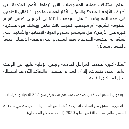
سيتم استئناف عملية المفاوضات التي ترعاها الأمم المتحدة بين
أطراف الأزمة اليمنية؟ والسؤال الأكثر أهمية، ما دور الانتقالي الجنوبي
في هذه المفاوضات؟ هل سيذهب الانتقالي الجنوبي ضمن قوام
الحكومة الشرعية أم سيذهب كطرف ثالث فاعل ويملك قوة عسكرية
كبيرة على الأرض؟ هل سيستمر مشروع الدولة الإتحادية والأقاليم الذي
تُسوّق له الحكومة الشرعية، وهو المشروع الذي يرفضه الانتقالي جنوباً
والحوثي شمالاً؟
أسئلة كثيرة تُحددها المراحل القادمة وتبقى الإجابة عليها في الوقت
الراهن مجرد تكهنات، إلا أن الشيء الحقيقي والمؤكد الآن هو استحالة
الحل العسكري للأزمة.
- يعقوب السفياني:
كاتب صحفي مساهم في مركز سوث24 للأخبار والدراسات
- الصورة لمقاتل من القوات الجنوبية أثناء استهداف قوات حكومية في منطقة
الشيخ سالم بمحافظة أبين، مايو 2020 (ا ف ب، نبيل القعيطي)