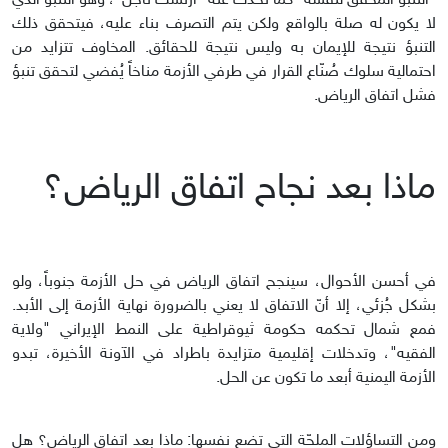
"التنبؤ المحقق لنفسه" كما تحدث عنه "آرنست ناجل"، وهو التنبؤ الذي
لا يكون له صلة بالواقع ولكن يتم التصرف بناء عليه، فيتحقق ذلك
التنبؤ نتيجة للإيمان به وليس نتيجة للحقائق. المخاوف تتزايد من
احتمالية سلوك صُنّاع القرار في طرفي الأزمة مناخاً يُفضي لتحقق تنبؤ
فشل اتفاق الرياض.
ماذا بعد نجاح اتفاق الرياض؟
في أحسن الأحوال، سينجح اتفاق الرياض في حل الأزمة جنوباً، ولو
بشكل جُزئي، إلا أنّ الاتفاق لا يعني بالضرورة نهاية الأزمة إلى الأبد.
فمع شمال تحكمه حكومة ثيوقراطية على النمط الإيراني "ولاية
الفقيه"، وتدخلات إقليمية متزايدة باطراد في الآونة الأخيرة، تبدو
الأزمة اليمنية أبعد ما تكون عن الحل.
ومن التساؤلات الملحّة التي تضع نفسها: ماذا بعد اتفاق الرياض؟ هل