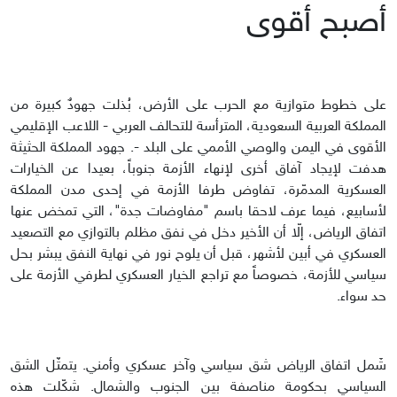
أصبح أقوى
على خطوط متوازية مع الحرب على الأرض، بُذلت جهودٌ كبيرة من
المملكة العربية السعودية، المترأسة للتحالف العربي - اللاعب الإقليمي
الأقوى في اليمن والوصي الأممي على البلد -. جهود المملكة الحثيثة
هدفت لإيجاد آفاق أخرى لإنهاء الأزمة جنوباً، بعيدا عن الخيارات
العسكرية المدمّرة، تفاوض طرفا الأزمة في إحدى مدن المملكة
لأسابيع، فيما عرف لاحقا باسم "مفاوضات جدة"، التي تمخض عنها
اتفاق الرياض، إلّا أن الأخير دخل في نفق مظلم بالتوازي مع التصعيد
العسكري في أبين لأشهر، قبل أن يلوح نور في نهاية النفق يبشر بحل
سياسي للأزمة، خصوصاً مع تراجع الخيار العسكري لطرفي الأزمة على
حد سواء.
شَمل اتفاق الرياض شق سياسي وآخر عسكري وأمني. يتمثّل الشق
السياسي بحكومة مناصفة بين الجنوب والشمال. شكّلت هذه