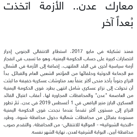
معارك عدن.. الأزمة اتخذت
بُعداً آخر
فمنذ تشكيله في مايو 2017، استطاع الانتقالي الجنوبي إحراز
انتصارات كبيرة على حساب الحكومة اليمنية، وهو ما تسبب في انفجار
أزمة سياسية أخرى في البلد الملتهب، إضافة إلى الأزمة في الشمال
مع الجماعة الحوثية وحلفائها من المؤتمر الشعبي العام والقبائل. بدأ
النزاع جنوباً يأخذ منحى أكثر عنفاً بعد مناوشات عسكرية خفيفة ما لبثت
أن تحولت إلى نزاع عسكري شامل انتهى بطرد قوى الحكومة اليمنية
من العاصمة "عدن" والمحافظات المجاورة لها، أعقاب اغتيال القائد
العسكري البارز منير اليافعي في 1 أغسطس 2019 في عدن، ثمّ تطور
النزاع إلى مستوى أكثر تقدماً عندما نجحت قوى الحكومة اليمنية
مسنودة بقبائل من محافظات شمالية دخول محافظة شبوة، وطرد
«النخبة الشبوانية» - الموالية للانتقالي- من المحافظة، والتقدم صوب
محافظة أبين، البوابة الشرقية لعدن، نهاية الشهر نفسه.