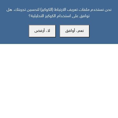
والساحل تخلّف 43 قتيلا
نحن نستخدم ملفات تعريف الارتباط (الكوكيز) لتحسين تجربتك. هل
توافق على استخدام الكوكيز التحليلية؟
نعم، أوافق
لا، أرفض
مركز سوث24 للأخبار والدراسات
مكتب عدن