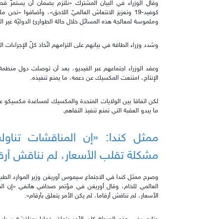
وقال الوزراء في البيان المشترك «نلتزم بضمان أن يستمرّ قط
كوفيد-19 وتعزيز الانتعاش العالميّ اللاحق»، وأضافوا «ن
وملموسة لمعالجة هذه المسائل خلال حالة الطوارئ الدوليّة غير ا
وشدد وزراء الطاقة في بيانهم على التزامهم اتّخاذ كلّ الإجراءات
وعقد الوزراء اجتماعهم عبر الفيديو، بعد أن توصلت دول منظمة
الإنتاج، امتنعت المكسيك عن دعمه، ما يمنع تنفيذه.
لكن اتفاقا بين الولايات المتحدة والمكسيك لمساعدة مكسيكو ع
ما يبدو العقبة التي تمنع تنفيذ التفاهم.
ممثل كندا: «إن المناقشات تناو
مشكلة تقلب الأسعار، لم نناقش أرقام
وصرح ممثل كندا في الاجتماع سيموس أوريغن وزير الموارد الطبيعي
العالمي للخام، وقال أوريغن في مؤتمر صحافي هاتفي «إن ال
الأسعار، لم نناقش أرقاما، لم يكن الأمر يتعلق بأرقام».