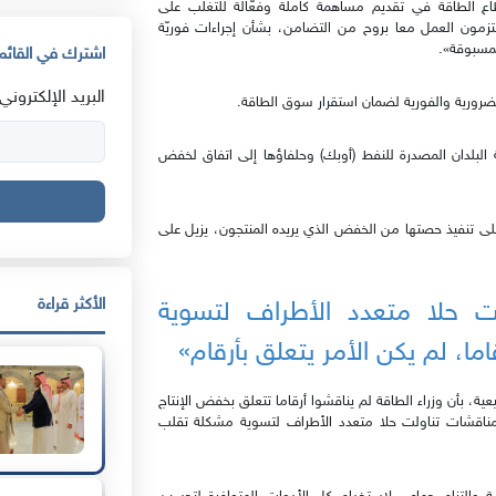
اع الطاقة في تقديم مساهمة كاملة وفعّالة للتغلّب على
حن ملتزمون العمل معا بروح من التضامن، بشأن إجراءات فوريّة
لمسبوقة».
اشترك في القائمة
البريد الإلكتروني:
 الضرورية والفورية لضمان استقرار سوق الطاقة.
 البلدان المصدرة للنفط (أوبك) وحلفاؤها إلى اتفاق لخفض
لى تنفيذ حصتها من الخفض الذي يريده المنتجون، يزيل على
الأكثر قراءة
لت حلا متعدد الأطراف لتسوية
ا، لم يكن الأمر يتعلق بأرقام»
ة، بأن وزراء الطاقة لم يناقشوا أرقاما تتعلق بخفض الإنتاج
مناقشات تناولت حلا متعدد الأطراف لتسوية مشكلة تقلب