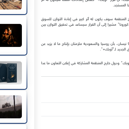
السبت، أن قرار "أوبك+" خفض إمدادات النفط سيكون له أثر
 المستجد.
يخ المنظمة سوف يكون له أثر كبير في إعادة التوازن للسوق
ورونا" مشيرا إلى أن القرار سيساعد في تحقيق التوازن بين
وأفاد البيان الختامي لدول "أوبك+" حول الجلسة الأخيرة، يوم 9 نيسان، بأن روسيا والسعودية ملزمتان بإنتاج ما لا يزيد عن
بك" ودول خارج المنظمة المشاركة في إعلان التعاون ما عدا