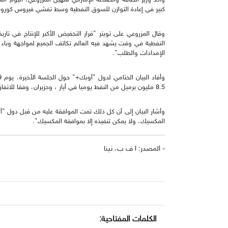
وأكد وزير الطاقة والصناعة الإماراتي سهيل المزروعي، اليوم 
كبير في إعادة التوازن للسوق النفطية وسط تفشي فيروس كورونا
وقال المزروعي على تويتر "قرار التخفيض الأكبر للإنتاج في تار
النفطية في وقت يشهد فيه العالم تكاتف الجميع لمواجهة وباء ك
الإمدادات والطلب".
8.5 مليون برميل من النفط يوميا في أيار ، وحزيران، وفقا للاتفاق الجديد لـ"أوبك+".
وأشار البيان إلى أن كل ذلك تمت الموافقة عليه من قبل دول "أو
المكسيك، ولا يمكن تنفيذه إلا بموافقة المكسيك".
- المصدر: ا ف ب، نينا
الكلمات المفتاحية: