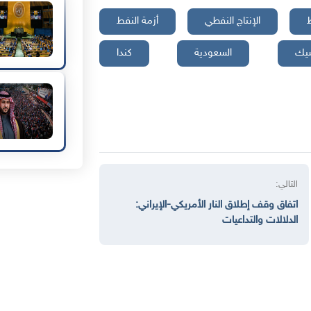
ط
الإنتاج النفطي
أزمة النفط
يك
السعودية
كندا
التالي:
اتفاق وقف إطلاق النار الأمريكي-الإيراني:
الدلالات والتداعيات