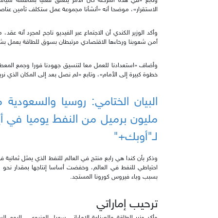
وتابع «في هذه المرحلة كان الأمر يتعلق فعليا بمناقشة سياس
الاستقرار»، موضحا أنه «أنشأنا مجموعة عمل ستكلف تأمين عناصر 
وأكد الوزير الكندي أن الاجتماع عبر الفيديو ناجح لمجرد أنه عقد
أمن شعوبنا ورخاءها الاقتصادي مرتبطان بسوق للطاقة يعمل ب
وأضاف «استعدادنا للعمل معا لتنسيق جهودنا فورا وجمع المعطيا
خطوة كبيرة إلى الأمام»، وتابع «لم نصل بعد إلى المكان الذي نريده
مليون برميل من النفط يوميا في أيار
لـ"أوبك+"
وذكر بأن كندا هي رابع منتج في العالم للنفط الذي يمثل ثمانية ف
بسبب وباء فيروس كورونا المستجد.
ترحيب إماراتي