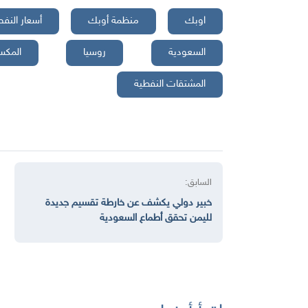
اوبك
منظمة أوبك
أسعار النف
السعودية
روسيا
المكس
المشتقات النفطية
السابق:
خبير دولي يكشف عن خارطة تقسيم جديدة
لليمن تحقق أطماع السعودية