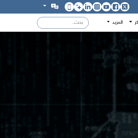
كز
المزيد