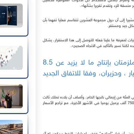
ة والتزام جماعي لاستخدام كل الأدوات المتوافرة لتحسين
منسقة للرد وتقدم تقريرا بشأنها».
، مشيرا إلى أن دول مجموعة العشرين تتقاسم فعليا تفهما بأن
شكل جيد ومستقر.
ت لمعرفة ما علينا فعله للتوصل إلى هذا الاستقرار، يشكل
 لكننا نسير بالتأكيد في الاتجاه الصحيح».
البيان الختامي: روسيا والسعودية ملزمتان بإنتاج ما لا يزيد عن 8.5
 ، وحزيران، وفقا للاتفاق الجديد
ي المئة من إجمالي ناتجها الخام، وأضاف أن بلاده تملك ثالث
احتياطي للنفط في العالم، وخفضت أساسا إنتاجها بمقدار نحو 750 ألف برميل يوميا في الأشهر الأخيرة، مع تراجع الأسعار