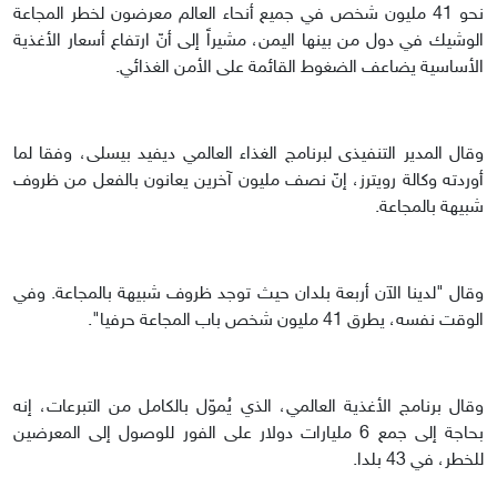
نحو 41 مليون شخص في جميع أنحاء العالم معرضون لخطر المجاعة
الوشيك في دول من بينها اليمن، مشيراً إلى أنّ ارتفاع أسعار الأغذية
الأساسية يضاعف الضغوط القائمة على الأمن الغذائي.
وقال المدير التنفيذى لبرنامج الغذاء العالمي ديفيد بيسلى، وفقا لما
أوردته وكالة رويترز، إنّ نصف مليون آخرين يعانون بالفعل من ظروف
شبيهة بالمجاعة.
وقال "لدينا الآن أربعة بلدان حيث توجد ظروف شبيهة بالمجاعة. وفي
الوقت نفسه، يطرق 41 مليون شخص باب المجاعة حرفيا".
وقال برنامج الأغذية العالمي، الذي يُموّل بالكامل من التبرعات، إنه
بحاجة إلى جمع 6 مليارات دولار على الفور للوصول إلى المعرضين
للخطر، في 43 بلدا.