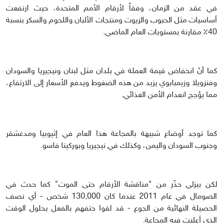
في عقد من الزمان، وفقاً لأرقام الأمم المتحدة، حيث ارتفعت
أساسيات مثل الحبوب والزيوت ومنتجات الألبان واللحوم والسكر بنسبة
40٪ مقارنة بمستويات العام الماضي.
كما أنّ انخفاض قيمة العملة في بلدان مثل لبنان ونيجيريا والسودان
وفنزويلا وزيمبابوي يزيد من هذه الضغوط ويدفع الأسعار إلى الارتفاع،
مما يؤجج انعدام الأمن الغذائي.
كما توجد أوضاع شبيهة بالمجاعة هذا العام في إثيوبيا ومدغشقر
وجنوب السودان واليمن، وكذلك في نيجيريا وبوركينا فاسو.
لكن بيزلي حذّر من "مناقشة الأرقام حتى الموت" كما حدث في
الصومال في عام 2011 عندما كان 130,000 شخص - أي نصف
الحصيلة النهائية من الجوع - قد لقوا حتفهم بالفعل بحلول الوقت
الذي أعلنت فيه المجاعة.