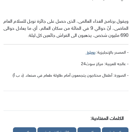
ويقول برنامج الغذاء العالمى، الذى حصل على جائزة نوبل للسلام العام
الماضى، أنّ حوالي 9 في المائة من سكان العالم، أي ما يعادل حوالى
690 مليون شخص، يذهبون الى الفراش جائعين كل ليلة.
- المصدر بالإنجليزية:
رويترز
- عالجه للعربية: مركز سوث24
- الصورة: أطفال محتاجون يتجمعون أمام طاولة طعام في صنعاء. (د ب أ)
الكلمات المفتاحية: