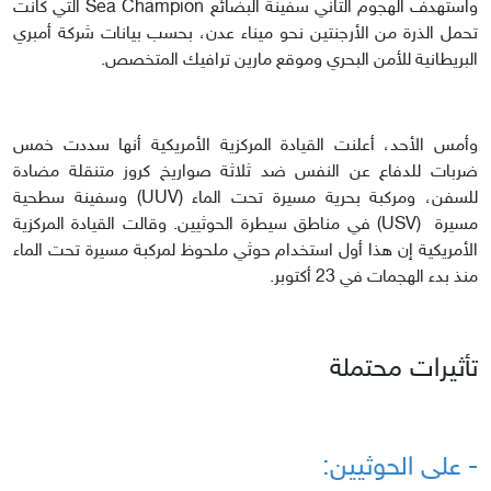
واستهدف الهجوم الثاني سفينة البضائع Sea Champion التي كانت
تحمل الذرة من الأرجنتين نحو ميناء عدن، بحسب بيانات شركة أمبري
البريطانية للأمن البحري وموقع مارين ترافيك المتخصص.
وأمس الأحد، أعلنت القيادة المركزية الأمريكية أنها سددت خمس
ضربات للدفاع عن النفس ضد ثلاثة صواريخ كروز متنقلة مضادة
للسفن، ومركبة بحرية مسيرة تحت الماء (UUV) وسفينة سطحية
مسيرة (USV) في مناطق سيطرة الحوثيين. وقالت القيادة المركزية
الأمريكية إن هذا أول استخدام حوثي ملحوظ لمركبة مسيرة تحت الماء
منذ بدء الهجمات في 23 أكتوبر.
تأثيرات محتملة
- على الحوثيين: