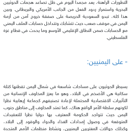
التطورات الراهنة، يعد مجمدا اليوم في ظل تصاعد هجمات الحوثيين
البحرية واستمرار ردود الفعل من الجانب الأمريكي والبريطاني. وبين
هذا كله، تبدو السعودية الحريصة على صفقة خروج آمن من أزمة
اليمن في موقف صعب حيث تتشابك وتتداخل حسابات الملف اليمني
مع الحسابات ضمن النطاق الإقليمي الأوسع وما يحدث في قطاع غزة
الفلسطيني.
- على اليمنيين:
يسيطر الحوثيون على مساحات شاسعة في شمال اليمن تقطنها كتلة
سكانية هي الأضخم في البلاد، وهو ما يعزز المخاوف الإنسانية من
التأثيرات الاقتصادية المحتملة لإعادة تصنيفهم كجماعة إرهابية نظرا
لكونهم سلطة الأمر الواقع هناك، كما تمتد المخاوف إلى مناطق جنوب
اليمن حيث تتواجد الحكومة المعترف بها دوليا نظرا للتعقيدات
المتوقعة في وصول إمدادات الغذاء والدواء والوقود إلى البلاد،
وكذلك حوالات المغتربين اليمنيين، ونشاط منظمات الأمم المتحدة