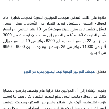
علاوة على ذلك، تفرض هجمات الحوثيين البحرية تحديات خطيرة أمام
الموانئ اليمنية وسلاسل توريد الغذاء من الأساس. فعلى سبيل
المثال، كشف تاجر يمني لمركز سوث24 في 10 يناير الماضي إن أسعار
شحن الحاويات 40 قدمًا من الصين إلى ميناء عدن ارتفعت من 3000
دولار في 22 نوفمبر المنصرم إلى 6200 دولار في 19 ديسمبر ، وإلى
أكثر من 11000 دولار في 25 ديسمبر، وتراوحت بين 9600 - 9950
في 4 يناير.
مُتعلق:
هجمات الحوثيين البحرية تهدد اليمنيين بمزيد من الجوع
وتجدر الإشارة إلى أن الحوثيين منذ قرابة عام ونصف يفرضون حصارا
خانقا على موانئ جنوب اليمن لمنع تصدير النفط والغاز، وهو ما تسبب
بأزمة اقتصادية أثرت على قطاع واسع من السكان وهددت بتوقف
المرتبات التي تدفعها الحكومة المعترف بها للمواطنين. ومع كل هذه