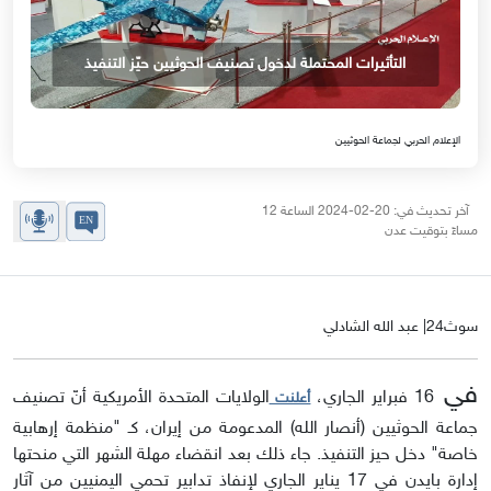
التأثيرات المحتملة لدخول تصنيف الحوثيين حيّز التنفيذ
الإعلام الحربي لجماعة الحوثيين
آخر تحديث في: 20-02-2024 الساعة 12
مساءً بتوقيت عدن
سوث24| عبد الله الشادلي
في
16 فبراير الجاري،
الولايات المتحدة الأمريكية أنّ تصنيف
أعلنت
جماعة الحوثيين (أنصار الله) المدعومة من إيران، كـ "منظمة إرهابية
خاصة" دخل حيز التنفيذ. جاء ذلك بعد انقضاء مهلة الشهر التي منحتها
إدارة بايدن في 17 يناير الجاري لإنفاذ تدابير تحمي اليمنيين من آثار