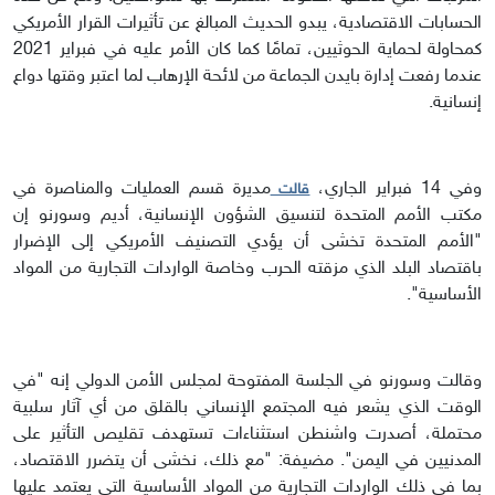
الحسابات الاقتصادية، يبدو الحديث المبالغ عن تأثيرات القرار الأمريكي
كمحاولة لحماية الحوثيين، تمامًا كما كان الأمر عليه في فبراير 2021
عندما رفعت إدارة بايدن الجماعة من لائحة الإرهاب لما اعتبر وقتها دواع
إنسانية.
وفي 14 فبراير الجاري،
مديرة قسم العمليات والمناصرة في
قالت
مكتب الأمم المتحدة لتنسيق الشؤون الإنسانية، أديم وسورنو إن
"الأمم المتحدة تخشى أن يؤدي التصنيف الأمريكي إلى الإضرار
باقتصاد البلد الذي مزقته الحرب وخاصة الواردات التجارية من المواد
الأساسية".
وقالت وسورنو في الجلسة المفتوحة لمجلس الأمن الدولي إنه "في
الوقت الذي يشعر فيه المجتمع الإنساني بالقلق من أي آثار سلبية
محتملة، أصدرت واشنطن استثناءات تستهدف تقليص التأثير على
المدنيين في اليمن". مضيفة: "مع ذلك، نخشى أن يتضرر الاقتصاد،
بما في ذلك الواردات التجارية من المواد الأساسية التي يعتمد عليها