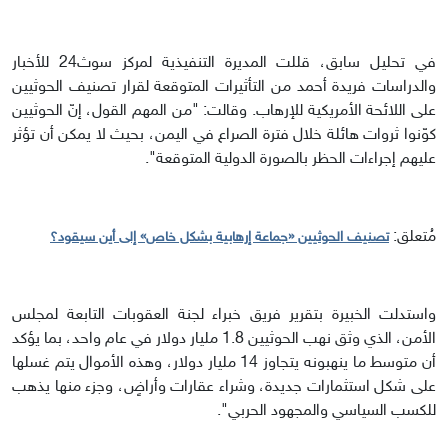
في تحليل سابق، قللت المديرة التنفيذية لمركز سوث24 للأخبار
والدراسات فريدة أحمد من التأثيرات المتوقعة لقرار تصنيف الحوثيين
على اللائحة الأمريكية للإرهاب. وقالت: "من المهم القول، إنّ الحوثيين
كوّنوا ثروات هائلة خلال فترة الصراع في اليمن، بحيث لا يمكن أن تؤثر
عليهم إجراءات الحظر بالصورة الدولية المتوقعة".
مُتعلق:
تصنيف الحوثيين «جماعة إرهابية بشكل خاص» إلى أين سيقود؟
واستدلت الخبيرة بتقرير فريق خبراء لجنة العقوبات التابعة لمجلس
الأمن، الذي وثق نهب الحوثيين 1.8 مليار دولار في عام واحد، بما يؤكد
أن متوسط ما ينهبونه يتجاوز 14 مليار دولار، وهذه الأموال يتم غسلها
على شكل استثمارات جديدة، وشراء عقارات وأراضٍ، وجزء منها يذهب
للكسب السياسي والمجهود الحربي".