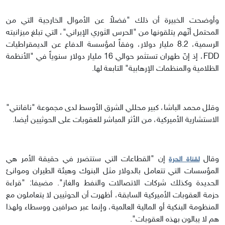
وأوضحت الخبيرة أن ذلك "فضلاً عن الأموال الخارجية التي من
المحتمل أنّهم يتلقونها من "الحرس الثوري الإيراني"، التي تبلغ ميزانيته
الرسمية، 8.2 مليار دولار، وفقاً لمؤسسة الدفاع عن الديمقراطيات
FDD، إذ إنّ طهران تستثمر حوالي 16 مليار دولار سنوياً في "الأنظمة
الظلامية والمنظمات الإرهابية" التابعة لها.
وقلل محمد الباشا، كبير محللي الشرق الأوسط لدى مجموعة "نافانتي"
الاستشارية الأميركية، من الأثر المباشر للعقوبات على الحوثيين أيضا.
وقال
إن "القطاعات التي ستتضرر في حقيقة الأمر هي
لقناة الحرة
المؤسسات التي تتعامل بالدولار مثل البنوك وهيئة الطيران وموانئ
الحديدة وكذلك شركات الاتصالات والنفط والغاز". مضيفا: "قراءة
حزمة العقوبات الأميركية السابقة، أظهرت أن الحوثيين لا يتعاملون مع
المنظومة البنكية أو المالية العالمية، وإنما عبر صرافين ووسطاء ولهذا
هم لا يبالون بهذه العقوبات".