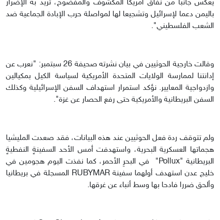
يعكس جانبا من نفاق أمريكا المكشوف والمفضوح، تريد به الإضرار
باليمن دعما لإسرائيل وتشجيعا لها لمواصلة حرب الإبادة الجماعية ضد
الشعب الفلسطيني".
وقالت خارجية الحوثيين في بيان نشرته صحيفة 26 سبتمبر: "نعرب عن
إدانتنا لممارسة الولايات المتحدة الأمريكية لسياسة الكيل بمكيالين
وازدواجية المعايير. نؤكد استمرار استهداف السفن الإسرائيلية وكذلك
السفن البريطانية والأمريكية حتى رفع الحصار عن غزة".
ولم تتوقف ردة فعل الحوثيين عند هذه البيانات، فقد صعدت المليشيا
هجماتها العسكرية البحرية، واستهدفت أمس الأحد السفينةٍ النفطيةٍ
البريطانية "Pollux" في البحرِ الأحمر، كما نفذت اليوم هجومين في
خليج عدن استهدف أولهما سفينة RUBYMAR المسجلة في بريطانيا
وألحق ضررا فادحا بها وسط أنباء عن غرقها.