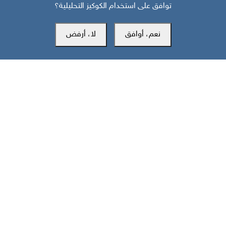
توافق على استخدام الكوكيز التحليلية؟
خارطة تفاعلية: تصعيد سعودي حوثي وهجمات على جبهات الجنوب
والساحل تخلّف 43 قتيلا
نعم، أوافق
لا، أرفض
مركز سوث24 للأخبار والدراسات
مكتب عدن