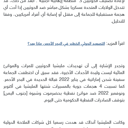
لإعادة تصنيف الحوثيين كـ "منظمة إرهابية أجنبية". أبعد من ذلك، قد
تتدخل الولايات المتحدة عسكريا بشكل مباشر ضد الحوثيين إذا أدت أي
هجمة مستقبلية للجماعة إلى مقتل أو إصابة أي أفراد أمريكيين، وفقا
للتحليل.
اقرأ المزيد:
التصعيد الحوثي الخطير في البحر الأحمر، ماذا بعد؟
وتجدر الإشارة إلى أن تهديدات مليشيا الحوثيين للمرات والموانئ
المائية ليست وليدة الأحداث الأخيرة، فقد سبق أن اختطفت الجماعة
سفينة شحن إماراتية في يناير 2022 قبالة الحديدة في البحر الأحمر.
كما تسببت 4 هجمات جوية بالمسيرات شنتها المليشيا في أكتوبر
ونوفمبر 2022 ضد موانئ نفطية بحضرموت وشبوة [جنوب اليمن]
بتوقف الصادرات النفطية الحكومية حتى اليوم.
وكانت المليشيا آنذاك قد هددت رسميا كل شركات الملاحة الدولية