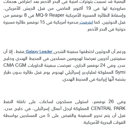
اليمنية قد تسببت بتوترات أمنية في البحر الأحمر بعد اعتراض هجمات
صاروخية لها في 19 أكتوبر الماضي من قبل الجيش الأمريكي،
وإسقاط الطائرة المسيرة الأمريكية MQ-9 Reaper في 8 نوفمبر من
قبل الحوثيين. كما
مدمرة أمريكية في 15 نوفمبر طائرة مسيرة
اعترضت
حوثية في البحر الأحمر.
ورغم أن الحوثيين اختطفوا سفينة الشحن
فقط، إلا أن
Galaxy Leader
سفينتين أخريين تعرضتا لهجومين مسلحين في المحيط الهندي وخليج
عدن. وفي 24 نوفمبر الجاري، تعرضت سفينة الحاويات CMA CGM
Symi المملوكة لملياردير إسرائيلي لهجوم يوم قبل طائرة بدون طيار
يشتبه أنَّها إيرانية في المحيط الهندي.
وفي 26 نوفمبر، استولى مسلحون لساعات على ناقلة النفط
CENTRAL PARK المملوكة لرجل أعمال إسرائيلي، في خليج عدن،
قبل أن يتم تحرير السفينة والقبض على 5 من المسلحين بواسطة
القوات البحرية الأمريكية.