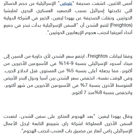
أمس الاثنين، كشفت صحيفة "
" الإسرائيلية عن حجم الخسائر
غلوباس
التي تكبدتها إسرائيل بسبب التصعيد العسكري البحري لمليشيا
الحوثيين. ونقلت الصحيفة عن يهوذا ليفين، الخبير في الشركة الدولية
(Freightos) لتتبع الشحن أن "السفن الإسرائيلية بدأت تبحر في جميع
أنحاء أفريقيا لتجنب هجوم الإرهابيين الحوثيين".
وفقا لبيانات Freightos، ارتفع سعر الشحن لأي حاوية من الصين إلى
ميناء أسدود الإسرائيلي بنسبة 9-14% في الأسبوعين الأخيرين من
أكتوبر، مما يجعله أعلى بنسبة 5% من المستوى قبل اندلاع الحرب.
وفي الوقت نفسه، انخفض سعر الشحن بين آسيا ودول البحر الأبيض
المتوسط الأخرى بنسبة 7% في الأسبوعين الأخيرين من شهر أكتوبر،
وانخفض بنسبة 8%منذ 7 أكتوبر.
وقال يهوذا ليفين: "بعد الهجوم المتكرر على سفن الشحن، ابتعدت
السفن الأخرى المملوكة لشركة راي شيبينغ التابعة لرجل الأعمال
الإسرائيلي رامي أنغار عن مضيق باب المندب لتجنب الهجوم".