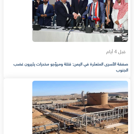
قبل 4 أيام
صفقة الأسرى المتعثرة في اليمن: قتلة ومروّجو مخدرات يثيرون غضب
الجنوب