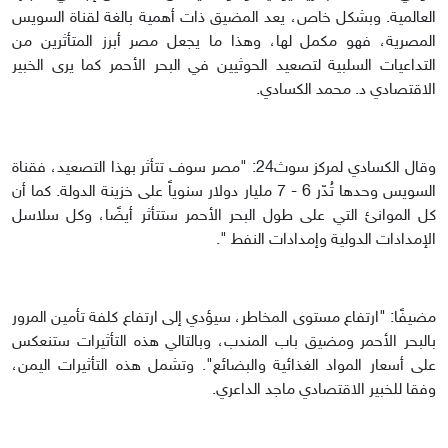
العالمية. وبشكل خاص، يعد المضيق ذات أهمية بالغة لقناة السويس
المصرية، فهو مكمل لها، وهذا ما يجعل مصر أبرز المتأثرين من
التداعيات السلبية لتصعيد الحوثيين في البحر الأحمر كما يرى الخبير
الاقتصادي د. محمد الكسادي.
وقال الكسادي لمركز سوث24: "مصر سوف تتأثر بهذا التصعيد، فقناة
السويس وحدها تُدّر 6 - 7 مليار دولار سنوياً على خزينة الدولة. كما أن
كل الموانئ التي على طول البحر الأحمر ستتأثر أيضًا، وكل سلاسل
الإمدادات الدولية وإمدادات النفط ".
مضيفًا: "ارتفاع مستوى المخاطر، سيؤدي إلى ارتفاع كلفة تأمين المرور
بالبحر الأحمر ومضيق باب المندب، وبالتالي هذه التأثيرات ستنعكس
على أسعار المواد الغذائية والبضائع". وتشمل هذه التأثيرات اليمن،
وفقا للخبير الاقتصادي ماجد الداعري.