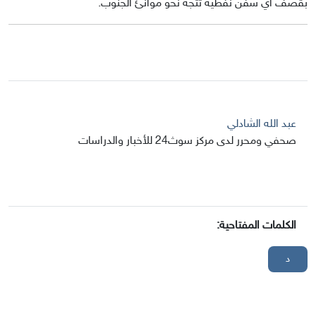
بقصف أي سفن نفطية تتجه نحو موانئ الجنوب.
عبد الله الشادلي
صحفي ومحرر لدى مركز سوث24 للأخبار والدراسات
الكلمات المفتاحية:
د