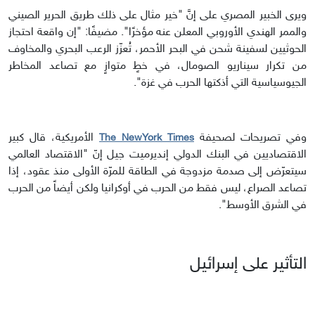
ويرى الخبير المصري على إنَّ "خير مثال على ذلك طريق الحرير الصيني
والممر الهندي الأوروبي المعلن عنه مؤخرًا". مضيفًا: "إن واقعة احتجاز
الحوثيين لسفينة شحن في البحر الأحمر، تُعزّز الرعب البحري والمخاوف
من تكرار سيناريو الصومال، في خطٍ متوازٍ مع تصاعد المخاطر
الجيوسياسية التي أذكتها الحرب في غزة".
وفي تصريحات لصحيفة
الأمريكية، قال كبير
The NewYork Times
الاقتصاديين في البنك الدولي إنديرميت جيل إنّ "الاقتصاد العالمي
سيتعرّض إلى صدمة مزدوجة في الطاقة للمرّة الأولى منذ عقود، إذا
تصاعد الصراع، ليس فقط من الحرب في أوكرانيا ولكن أيضاً من الحرب
في الشرق الأوسط".
التأثير على إسرائيل