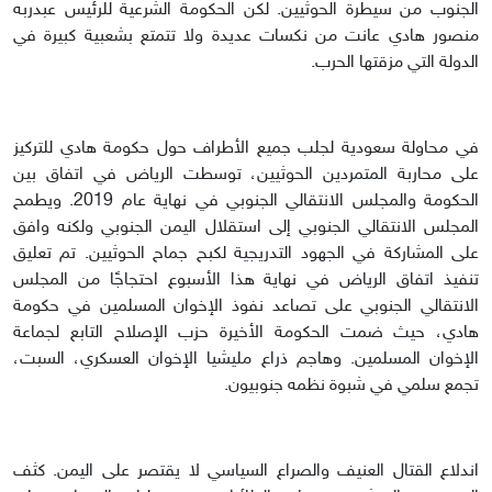
الجنوب من سيطرة الحوثيين. لكن الحكومة الشرعية للرئيس عبدربه
منصور هادي عانت من نكسات عديدة ولا تتمتع بشعبية كبيرة في
الدولة التي مزقتها الحرب.
في محاولة سعودية لجلب جميع الأطراف حول حكومة هادي للتركيز
على محاربة المتمردين الحوثيين، توسطت الرياض في اتفاق بين
الحكومة والمجلس الانتقالي الجنوبي في نهاية عام 2019. ويطمح
المجلس الانتقالي الجنوبي إلى استقلال اليمن الجنوبي ولكنه وافق
على المشاركة في الجهود التدريجية لكبح جماح الحوثيين. تم تعليق
تنفيذ اتفاق الرياض في نهاية هذا الأسبوع احتجاجًا من المجلس
الانتقالي الجنوبي على تصاعد نفوذ الإخوان المسلمين في حكومة
هادي، حيث ضمت الحكومة الأخيرة حزب الإصلاح التابع لجماعة
الإخوان المسلمين. وهاجم ذراع مليشيا الإخوان العسكري، السبت،
تجمع سلمي في شبوة نظمه جنوبيون.
اندلاع القتال العنيف والصراع السياسي لا يقتصر على اليمن. كثف