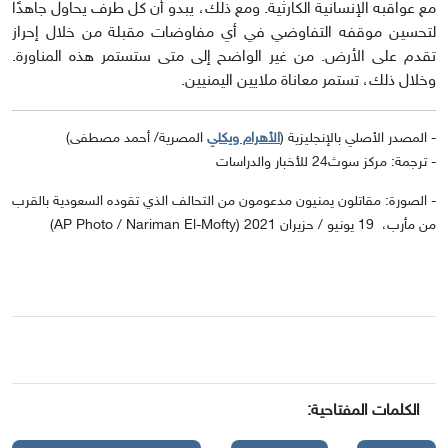
مع عواقبه الإنسانية الكارثية. ومع ذلك، يبدو أن كل طرف يحاول جاهدًا
لتحسين موقفه التفاوضي في أي مفاوضات مقبلة من خلال إحراز
تقدم على الأرض. من غير الواضح إلى متى ستستمر هذه المناورة.
وخلال ذلك، تستمر معاناة ملايين اليمنيين.
- المصدر الأصلي بالإنجليزية (
الأهرام ويكلي
المصرية/ أحمد مصطفى)
- ترجمة: مركز سوث24 للأخبار والدراسات
- الصورة: مقاتلون يمنيون مدعومون من التحالف الذي تقوده السعودية بالقرب
من مأرب، 19 يونيو / حزيران 2021 (AP Photo / Nariman El-Mofty)
الكلمات المفتاحية: