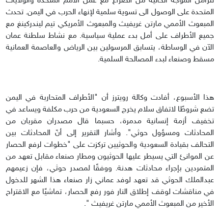
تتزامن الموجة الحالية من الصراع مع عمل الأمم المتحدة والولايات
المتحدة على الوصول الى تسوية سلمية لإنهاء الحرب في اليمن. تحدث
المبعوث الأممي مارتن غريفيث والمبعوث الأمريكي تيم ليندركينغ مع
جميع الأطراف على أمل بدء عملية سياسية. مع نشاط سلطنة عمان
الآن في الوساطة، يتسابق المرسولين بين الرياض والعاصمة العمانية
مسقط وصنعاء لبدء المصالحة السلمية.
هذا الأسبوع، أفادت وكالة رويترز أن "الأطراف المتحاربة في اليمن
تضع شروطًا لاتفاق سلام يخرج السعودية من حرب مكلفة ويساعد في
تخفيف أزمة إنسانية مدمرة، حسبما قال مصدران مقربان من
المحادثات ومسؤول حوثي". وأشار التقرير إلى أنّ المحادثات بين
التحالف بقيادة السعودية والحوثيين تركزت على "خطوات لرفع الحصار
عن الموانئ التي يسيطر عليها الحوثيون ومطار صنعاء مقابل تعهد من
المتمردين بإجراء محادثات هدنة. ووفقًا لمصدر حوثي، فإن زعيمهم
عبدالملك الحوثي قد تعهد لوفد عماني زار صنعاء هذا الشهر للدخول
في مناقشات لوقف إطلاق النار فور رفع الحصار، تماشيًا مع الاقتراح
الأخير من المبعوث الأممي مارتن غريفيث ".