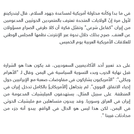
في ما بدا وكأنه محاولة أمريكية لمساعدة جهود السلام، قال ليندركينغ
لأول مرة إنّ الولايات المتحدة تعترف بالمتمردين الحوثيين المدعومين
من إيران "كفاعل شرعي" وتقبّل فكرة أن كلا طرفي الصراع مسؤولان
عن العنف. صرح بذلك خلال ندوة عبر الإنترنت نظمها المجلس الوطني
للعلاقات الأمريكية العربية يوم الخميس.
على حد تعبير أحد الأكاديميين السعوديين، قد يكون هذا هو الشرارة
قبل نهاية الحرب وبدء التسوية السياسية في اليمن. وقال لـ "الأهرام
ويكلي": "الأمريكيون يشاركون في مفاوضات صعبة مع الإيرانيين حول
إحياء الاتفاق النووي". لم يتجاهل [الأمريكان] بالكامل تدخل إيران في
المنطقة. على سبيل المثال، يستهدفون الميليشيات المدعومة من
إيران في العراق وسوريا. وقد يبدون متساهلين مع مليشيات الحوثي
في اليمن، لكن هذا ليس هو الحال في الواقع. يبدو أنه جزء من
محادثات فيينا ".