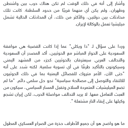
وأشار إلى أنه في ذلك الوقت لم تكن هناك حرب بين واشنطن
وطهران، ولم يكن أي منهما قريبًا من حدود السلطنة. كانت تلك
محادثات بين دولتين، والأكثر من ذلك، أن المحادثات الحالية تشمل
ميليشيا تعمل بالوكالة لإيران.
وردا على سؤال لـ "ذا ويكلي" عما إذا كانت القضية هي موافقة
السعودية على الحوار المباشر مع الحوثيين، أكد المصدر أن السعودية
والتحالف العربي سيعترفان بالحوثيين كجزء من المشهد اليمني
وسيكونون بالتأكيد طرفًا في أي تسوية سلمية. لكنه شدد على أنه
"حتى الآن، الأمر متروك للفصائل اليمنية بما في ذلك الحوثيون
للالتقاء والتوصل إلى مصالحة سياسية" نحو حل سلمي دائم. "ما لم
تضع الميليشيات المتمردة السلاح وتقبل المسار السياسي، سيكون من
العبث التعامل معها. لا يريد التحالف مواصلة الحرب، لكن إيران تشجع
وكيلها على إبقاء النار مشتعلة ".
ما هو واضح هو أن جميع الأطراف حذرة من الصراع العسكري المطول