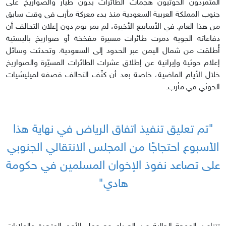
المتمردون الحوثيون هجمات الطائرات بدون طيار والصواريخ على
جنوب المملكة العربية السعودية منذ بدء معركة مأرب في وقت سابق
من هذا العام. في الأسابيع الأخيرة، لم يمر يوم دون إعلان التحالف أن
دفاعاته الجوية دمرت طائرات مسيرة مفخخة أو صواريخ باليستية
أُطلقت من شمال اليمن عبر الحدود إلى السعودية. وتحدثت وسائل
إعلام حوثية وإيرانية عن إطلاق عشرات الطائرات المسيّرة والصواريخ
خلال الأيام الماضية، خاصة بعد أن كثّف التحالف قصفه لميليشيات
الحوثي في مأرب.
"تم تعليق تنفيذ اتفاق الرياض في نهاية هذا
الأسبوع احتجاجًا من المجلس الانتقالي الجنوبي
على تصاعد نفوذ الإخوان المسلمين في حكومة
هادي"