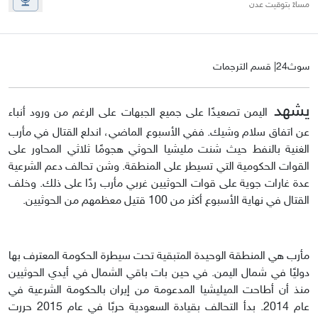
مساءً بتوقيت عدن
سوث24| قسم الترجمات
يشهد
اليمن تصعيدًا على جميع الجبهات على الرغم من ورود أنباء
عن اتفاق سلام وشيك. ففي الأسبوع الماضي، اندلع القتال في مأرب
الغنية بالنفط حيث شنت مليشيا الحوثي هجومًا ثلاثي المحاور على
القوات الحكومية التي تسيطر على المنطقة. وشن تحالف دعم الشرعية
عدة غارات جوية على قوات الحوثيين غربي مأرب ردًا على ذلك. وخلف
القتال في نهاية الأسبوع أكثر من 100 قتيل معظمهم من الحوثيين.
مأرب هي المنطقة الوحيدة المتبقية تحت سيطرة الحكومة المعترف بها
دوليًا في شمال اليمن. في حين بات باقي الشمال في أيدي الحوثيين
منذ أن أطاحت الميليشيا المدعومة من إيران بالحكومة الشرعية في
عام 2014. بدأ التحالف بقيادة السعودية حربًا في عام 2015 حررت