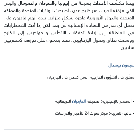
بينما تتكشّف الأحداث بسرعة في إثيوبيا والسودان والصومال واليمن
الذي مزقته الحرب، عبر خليج عدن، أصبحت الولايات المتحدة والمملكة
المتحدة والدول الأوروبية عاجزة بشكلٍ متزايد. يبدو أنهم قادرون على
تحمل أي قدر من المعاناة الإنسانية عن بعد. لكن إذا أدت الاضطرابات
في المنطقة إلى زيادة تدفقات اللاجئين والمهاجرين إلى الخارج
ووسعت نطاق وصول الإرهابيين، فقد يندمون على دورهم كمتفرجين
سلبيين.
سيمون تيسدال
معلّق في الشؤون الخارجية، عمل كمحرر في الجارديان
- المصدر بالإنجليزية: صحيفة
الجارديان
البريطانية
- عالجه للعربية: مركز سوث24 للأخبار والدراسات