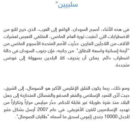
سلبيين"
في هذه الأثناء، أصبح السودان، الواقع إلى الغرب، الذي خرج للتو من
الاضطرابات التي أعقبت ثورة العام الماضي، المتلقي التعيس لعشرات
الآلاف من اللاجئين الفارين. حذّرت الأمم المتحدة الأسبوع الماضي من
"أزمة إنسانية واسعة النطاق". من جانبه، فإن جنوب السودان في حالة
اضطراب دائم. يمكن أن ينجرف كلا البلدين بسهولة إلى فوضى
متجددة.
ومع ذلك، ربما يكون القلق الإقليمي الأكبر هو الصومال، إلى الشرق،
حيث أدّى التمرد الإسلامي والفقر المدقع والفصائل المتحاربة إلى جعل
البلاد منذ فترة طويلة غير قابلة للحكم. حذّر ميليس مراراً وتكراراً من
تهديد الإسلاميين للقرن الأفريقي. في عام 2007 أرسل بشكل مثير
للجدل 10000 جندي إثيوبي لسحق ما أسماه "طالبان الصومال".