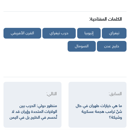
الكلمات المفتاحية:
تيغراي
إثيوبيا
حرب تيغراي
القرن الأفريقي
خليج عدن
الصومال
السابق:
التالي:
ما هي خيارات طهران في حال
منظور دولي: الحرب بين
شنّ ترامب هجمة عسكرية
الولايات المتحدة وإيران قد لا
وشيكة؟
تُحسم في الخليج بل في اليمن