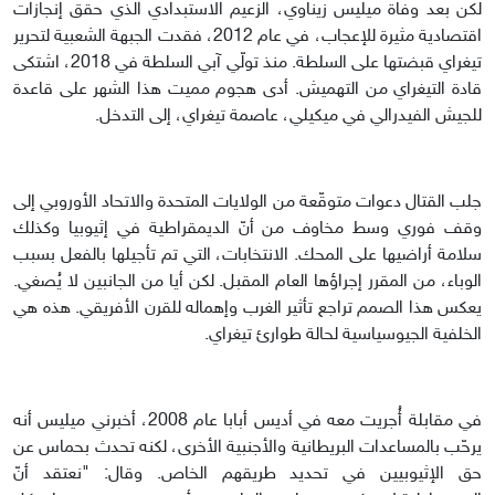
لكن بعد وفاة ميليس زيناوي، الزعيم الاستبدادي الذي حقق إنجازات
اقتصادية مثيرة للإعجاب، في عام 2012، فقدت الجبهة الشعبية لتحرير
تيغراي قبضتها على السلطة. منذ تولّي آبي السلطة في 2018، اشتكى
قادة التيغراي من التهميش. أدى هجوم مميت هذا الشهر على قاعدة
للجيش الفيدرالي في ميكيلي، عاصمة تيغراي، إلى التدخل.
جلب القتال دعوات متوقّعة من الولايات المتحدة والاتحاد الأوروبي إلى
وقف فوري وسط مخاوف من أنّ الديمقراطية في إثيوبيا وكذلك
سلامة أراضيها على المحك. الانتخابات، التي تم تأجيلها بالفعل بسبب
الوباء، من المقرر إجراؤها العام المقبل. لكن أيا من الجانبين لا يُصغي.
يعكس هذا الصمم تراجع تأثير الغرب وإهماله للقرن الأفريقي. هذه هي
الخلفية الجيوسياسية لحالة طوارئ تيغراي.
في مقابلة أُجريت معه في أديس أبابا عام 2008، أخبرني ميليس أنه
يرحّب بالمساعدات البريطانية والأجنبية الأخرى، لكنه تحدث بحماس عن
حق الإثيوبيين في تحديد طريقهم الخاص. وقال: "نعتقد أنّ