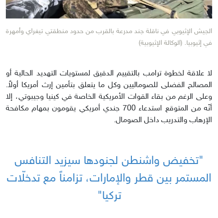
الجيش الإثيوبي في ناقلة جند مدرعة بالقرب من حدود منطقتي تيغراي وأمهرة
في إثيوبيا. (الوكالة الإثيوبية)
لا علاقة لخطوة ترامب بالتقييم الدقيق لمستويات التهديد الحالية أو
المصالح الفضلى للصوماليين وكل ما يتعلق بتأمين إرث أمريكا أولاً.
وعلى الرغم من بقاء القوات الأمريكية الخاصة في كينيا وجيبوتي، إلا
أنّه من المتوقع استدعاء 700 جندي أمريكي يقومون بمهام مكافحة
الإرهاب والتدريب داخل الصومال.
"تخفيض واشنطن لجنودها سيزيد التنافس
المستمر بين قطر والإمارات، تزامناً مع تدخلّات
تركيا"