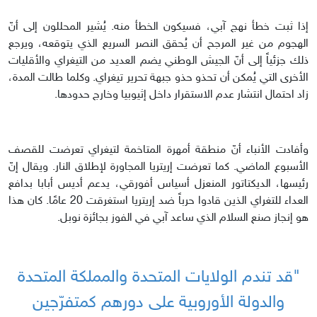
إذا ثبت خطأ نهج آبي، فسيكون الخطأ منه. يُشير المحللون إلى أنّ
الهجوم من غير المرجح أن يُحقق النصر السريع الذي يتوقعه، ويرجع
ذلك جزئياً إلى أنّ الجيش الوطني يضم العديد من التيغراي والأقليات
الأخرى التي يُمكن أن تحذو حذو جبهة تحرير تيغراي. وكلما طالت المدة،
زاد احتمال انتشار عدم الاستقرار داخل إثيوبيا وخارج حدودها.
وأفادت الأنباء أنّ منطقة أمهرة المتاخمة لتيغراي تعرضت للقصف
الأسبوع الماضي. كما تعرضت إريتريا المجاورة لإطلاق النار. ويقال إنّ
رئيسها، الديكتاتور المنعزل أسياس أفورقي، يدعم أديس أبابا بدافع
العداء للتغراي الذين قادوا حرباً ضد إريتريا استغرقت 20 عامًا. كان هذا
هو إنجاز صنع السلام الذي ساعد آبي في الفوز بجائزة نوبل.
"قد تندم الولايات المتحدة والمملكة المتحدة
والدولة الأوروبية على دورهم كمتفرّجين