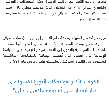
جماعة أورومو التابعة لآبي، تليها الأمهرة. يمثّل الصوماليون العرقيون
والتيغراي حوالي 6 ٪ من السكان البالغ عددهم حوالي 110 مليون
نسمة. كان هيكل الحكم الفيدرالي في إثيوبيا تحت الضغط بالفعل قبل
هذا الانفجار الأخير.
في حين أنه من السهل توجيه أصابع الاتهام إلى آبي، فإنّ قيادة تيغراي
- جبهة تحرير تيغراي الشعبية - مُخطئة بنفس القدر لأنها سمحت
للمنافسات السياسية بالتحول إلى العنف. سيطر التيغراي على السياسة
الإثيوبية في العقود التي أعقبت الإطاحة بالدكتاتورية الماركسية
المدعومة من الاتحاد السوفيتي لمنجستو هايلي مريم، عام 1991.
"الخوف الأكبر هو تفكّك إثيوبيا نفسها على
غرار انفجار ليبي أو يوغوسلافي داخلي"