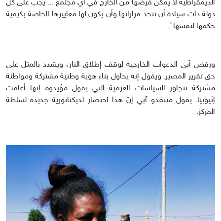
الديمقراطية لا يمكن فرضها من الخارج في أي مجتمع ... يجب على كل
دولة ذات سيادة أن تتخذ قراراتها وأن يكون لها معاييرها الخاصة بكيفية
حكمها لنفسها".
ورفض آبي الدعوات الخارجية لوقف إطلاق النار، ويشدد بالمثل على
حق تقرير المصير. ويقول إنه يحاول بناء هوية وطنية مشتركة ومواطنة
مشتركة تتجاوز السياسات العرقية التي يقول مؤيدوه إنها أعاقت
إثيوبيا. يقول منتقدو آبي إنّ هذا اختصار لديكتاتورية جديدة لسلطة
المركز.