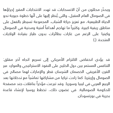
ويحذّر محللون من أنّ الانسحابات قد تهدد الانتخابات المقرر إجراؤها
في الصومال العام المقبل، والتي يُنظر إليها على أنّها خطوة حيوية نحو
الحياة الطبيعية، مع تعزيز حركة الشباب. المجموعة تسيطر بالفعل على
مناطق ريفية كبيرة. وكثيراً ما تهاجم أهدافاً أمنية ومدنية في الصومال
وكينيا على الرغم من غارات بطائرات بدون طيار بقيادة الولايات
المتحدة. (.)
قد يؤدي انخفاض الالتزام الأمريكي إلى تسريع اتجاه آخر مقلق:
التنافس المستمر بين دول الخليج على النفوذ الاستراتيجي والموارد عبر
القرن الأفريقي. الخصمان الشرسان قطر والإمارات لهما مصالح في
الصومال وإريتريا. كما زادت تركيا من مشاركتها تماشياً مع تدخلاتها بعد
الربيع العربي في ليبيا وسوريا. وقد تبرعت مؤخراً بناقلات جند مصفحة
للحكومة الصومالية. في غضون ذلك، تخطط روسيا لإنشاء قاعدة
بحرية في بورتسودان.