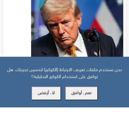
نحن نستخدم ملفات تعريف الارتباط (الكوكيز) لتحسين تجربتك. هل
قبل 26 يوم
توافق على استخدام الكوكيز التحليلية؟
منظور دولي: هل انهارت هدنة واشنطن وطهران قبل أن تتحول إلى اتفاق؟
نعم، أوافق
لا، أرفض