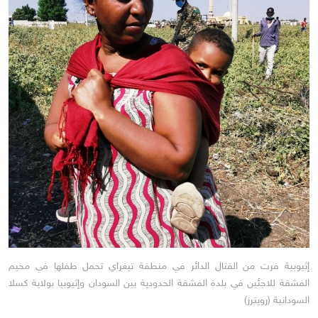
إثيوبية فرت من القتال الدائر في منطقة تيغراي تحمل طفلها في مخيم
الفشقة للاجئين في بلدة الفشقة الحدودية بين السودان وإثيوبيا بولاية كسلا
السودانية (رويترز)