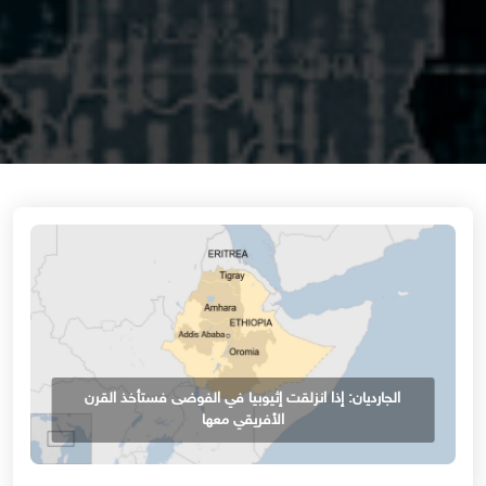
الجارديان: إذا انزلقت إثيوبيا في الفوضى فستأخذ القرن
الأفريقي معها