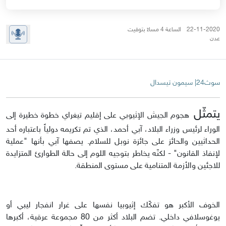
22-11-2020 الساعة 4 مساءً بتوقيت
عدن
سوث24| سيمون تيسدال
يتمثّل
هجوم الجيش الإثيوبي على إقليم تيغراي خطوة خطيرة إلى
الوراء لرئيس وزراء البلاد، آبي أحمد، الذي تم تكريمه دولياً باعتباره أحد
الحداثيين والحائز على جائزة نوبل للسلام. يصفها آبي بأنها "عملية
لإنفاذ القانون" - لكنّه يخاطر بتوجيه اللوم إلى حالة الطوارئ المتزايدة
للاجئين والأزمة المتنامية على مستوى المنطقة.
الخوف الأكبر هو تفكّك إثيوبيا نفسها على غرار انفجار ليبي أو
يوغوسلافي داخلي. تضم البلاد أكثر من 80 مجموعة عرقية، أكبرها