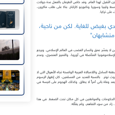
زن الثقيل لهذا العام. وقد خاض الطرفان بالفعل عدة جولات
سط وليبيا وسوريا وناغورنو كاراباخ. بناءً على طلب ماكرون،
 على تركيا.
ي بغيض للغاية. لكن من ناحية،
متشابهان"
ين لا يفسّر عمق واتساع الغضب في العالم الإسلامي. ويرجع
الإسلاموفوبيا المتأصلة في أوروبا، والتمييز العنصري، وعدم
 الساحل واللامبالاة الغربية الواضحة تجاه الأهوال التي لا
وث توتر. بالنسبة للعديد من المسلمين، كان إظهار الرسوم
 بعد وفاة باتي أمراً لا يطاق. وكذلك الهجوم على كنيسة في
إثارة الغضب، مما وضع الحكومات والمواطنين في كل مكان تحت الضغط. في هذا
 زاد من سوء التفاهم، ولم يقلّله.