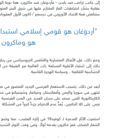
إلى جانب ترامب ضد بايدن - فأردوغان ضد ماكرون، هما نوبة الو
عقابية بشأن احتياطيات الغاز المتنازع عليها في شرق البحر المتو
ستناقش قمة الاتحاد الأوروبي في ديسمبر / كانون الأول العقوبات
"أردوغان هو قومي إسلامي استبداد
هو وماكرون 
ومع ذلك، فإن الأفكار المتضاربة والتنافس الجيوسياسي بين رجل
ذلك إلى استياء الأغلبية المسلمة ذات الغالبية غير العنيفة من 
الحساسية الثقافية ، وسياسة الهجرة القاسية.
أبعد من ذلك، يتسبب الاستعمار الفرنسي الجديد المتصور في منطقة
تنتهي في سوريا واليمن وأفغانستان وميانمار وشينجيانغ في حد
الكاريكاتورية للنبي محمد على جدران العديد من المدن الفرنسية
نيس. على كلا الجانبين، يُعدُّ عدم الاحترام جزءاً كبيراً من المشكلة.
استمرت الآثار المدمرة لـ كوفيد19 في 
الشعار الضخم، قفز ماكرون بقدمه أولاً، وفي وقت التوتر الشديد،