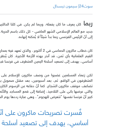
سوث24| سيمون تيسدال
ربما
كان يعرف ما كان يفعله، وربما لم يكن. في كلتا الحال
جديد مع العالم الإسلامي الشهر الماضي - كل ذلك باسم الحرية. 
إلى أنّ الرئيس الفرنسي ربما بدأ شيئاً لا يُمكنه إنهاءه.
كان خطاب ماكرون الحماسي في 2 أكتوبر، و
القيم العلمانية بأي ثمن، قد أنذر بهذه الأزمة الأخيرة. كان 
أساسي، يهدف إلى تصعيد أسلحة اليمين المتطرف في فرنسا قبل حملته
لكن زعماء المسلمين غضبوا من وصف ماكرون للإسلام على أنه
المتطرفون في الواقع. ثم، بعد أسبوعين، بعد مقتل صمويل با
تضاعف موقف ماكرون الشجاع. كما أنّ دفاعه عن الرسوم الكاريكات
والتي عرضها باتي على التلاميذ، إضافة إلى قمع المساجد والأئمة
كبير أنّ فرنسا نفسها "تتعرض للهجوم"، وهي عبارة رددها يوم ا
فٌسرت تصريحات ماكرون على أنّ
أساسي، يهدف إلى تصعيد أسلحة ا