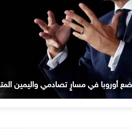
وضع أوروبا في مسارٍ تصادمي واليمين ال