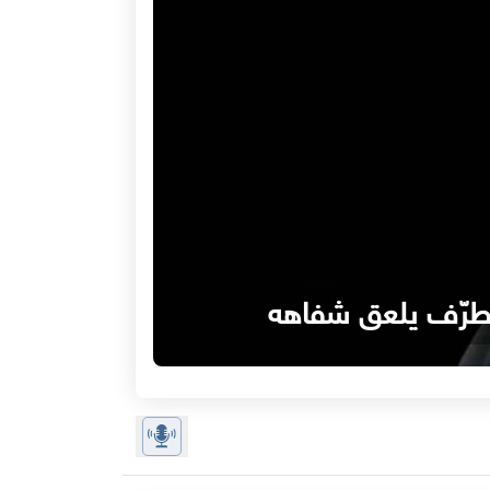
متطرّف يلعق شفاهه