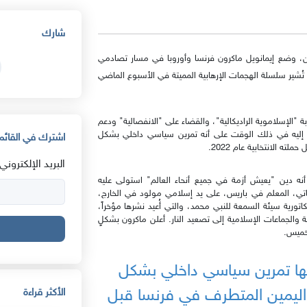
شارك
تين، وضع إيمانويل ماكرون فرنسا وأوروبا في مسار تصادمي
تُشير سلسلة الهجمات الإرهابية المميتة في الأسبوع الماضي
الذي تعهد فيه بمحاربة "الإسلاموية الراديكالية"، والقضاء على "الانفصالية" ودعم
يُنظر إليه في ذلك الوقت على أنه تمرين سياسي داخلي بشكل
اشترك في القائمة
 الانتخابية عام 2022.
البريد الإلكتروني:
 دين "يعيش أزمة في جميع أنحاء العالم" استولى عليه
تي، المعلم في باريس، على يد إسلامي مولود في الخارج،
ورية سيئة السمعة للنبي محمد، والتي أُعيد نشرها مؤخراً،
 والجماعات الإسلامية إلى تصعيد النار. أعلن ماكرون بشكلٍ
لخميس.
ها تمرين سياسي داخلي بشكل
ليمين المتطرف في فرنسا قبل
الأكثر قراءة