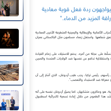
يواجهون ردة فعل قوية معادية
قة المزيد من الدماء."
حزاب الألمانية والإيطالية واليمينية المتطرفة الأخرى المعادية
 تلعق شفاهها. واستغل زعماء مسلمون مثل الباكستاني عمران
ّط على عجلة من أمره، يدفع للاستيلاء على زمام القيادة
قوة واستقلالية تدافع عن نفسها ضد الولايات المتحدة والصين
أسهم، رئيس تركيا، رجب طيب أردوغان، الذي أشار إلى أن
ا هو معركة ضد الاستبداد والتعصب".
، هو وماكرون متشابهان. كما يصوّر أردوغان نفسه على أنه
سّد هذا الطموح من خلال إعادة تسمية كاتدرائية اسطنبول