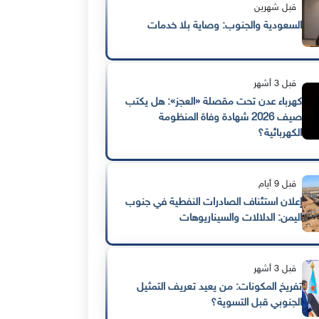
قبل شهرين
السعودية والجنوب: وصاية بلا خدمات
قبل 3 أشهر
كهرباء عدن تحت مقصلة «العجز»: هل يكتب
صيف 2026 شهادة وفاة المنظومة
الكهربائية؟
قبل 9 أيام
إعلان استئناف الصادرات النفطية في جنوب
اليمن: الدلالات والسيناريوهات
قبل 3 أشهر
تفريخ المكونات: من يعيد تعريف التمثيل
الجنوبي قبل التسوية؟