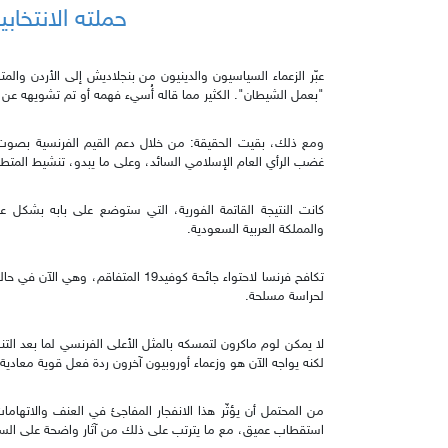
حملته الانتخابية ع
عبّر الزعماء السياسيون والدينيون من بنجلاديش إلى الأردن والم
"بعمل الشيطان". الكثير مما قاله أُسيء فهمه أو تم تشويهه عن 
ومع ذلك، بقيت الحقيقة: من خلال دعم القيم الفرنسية بصوت ع
غضب الرأي العام الإسلامي السائد، وعلى ما يبدو، تنشيط المتط
كانت النتيجة القاتمة الفورية، التي ستوضع على بابه بشكل 
والمملكة العربية السعودية.
تكافح فرنسا لاحتواء جائحة كوفيد19 ا
لحراسة مسلحة.
لا يمكن لوم ماكرون لتمسكه بالمثل الأعلى الفرنسي لما بعد ال
لكنه يواجه الآن هو وزعماء أوروبيون آخرون ردة فعل قوية معادية 
من المحتمل أن يؤثّر هذا الانفجار المفاجئ في العنف والاتهامات 
استقطاب عميق، مع ما يترتب على ذلك من آثار واضحة على السل