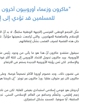
"ماكرون وزعماء أوروبيون آخرون 
للمسلمين قد تؤدي إلى إرا
مثْل التجمع الوطني الفرنسي (الجبهة الوطنية سابقاً)، لا بد أنّ الأ
للإسلام والمناهضة للمهاجرين، والتي تَراجعت شعبيتها مؤخّراً،
خان هذه القضية لصرف الغضب بشأن إخفاقاتهم.
سيقول منتقدو ماكرون أنّ هذا هو ما يأتي من وجود رئيس متسل
الأوروبية. يريد ماكرون تحويل الاتحاد الأوروبي إلى كتلة أكثر 
والإسلام. لكن ثمن رؤيته الأوروبية الجديدة يستمر في الارتفاع.
في غضون ذلك، وجد خصوم أوروبا الأكثر تصميماً فرصة. وعلى ر
ماكرون كان غير متوازن عقليا. وردّ ماكرون عبر تويتر: "إن تاريخن
أردوغان هو قومي إسلامي استبدادي بغيض للغاية. لكن من ناحية
زعيم إقليمي، ومُعلّم ومدافع عن العالم الإسلامي السني. تج
السابقة، آيا صوفيا، كمسجد بشكل استفزازي.