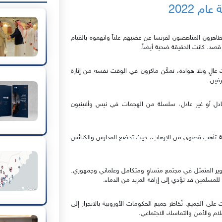
ام 2022
تظاهرون المناهضون لفرنسا عن غضبهم علناً واتهموه بالقيام
قصد. كانت الحقيقة ضحية أيضاً.
الٍ وبلا هوادة، تمكّن ماكرون في الوقت نفسه من إثارة
رفين.
عادل أو غير عادل، سلسلة من الهجمات في نيس وأفينيون
لمتفاقم، وهي الآن في حالة تأهب قصوى من الإرهاب، حيث تخضع المدارس والكنائس
تنوير المتمثل في مجتمع متساوٍ ومتكامل وعلماني وجمهوري.
للمسلمين قد تؤدي إلى إراقة المزيد من الدماء.
على الجميع. تُخاطر جميع الحكومات الأوروبية بالانجرار إلى
ام والأمن والتماسك الاجتماعي.