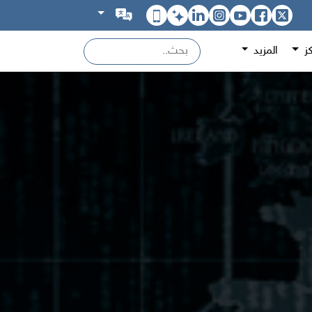
كز
المزيد