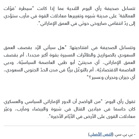
تتساءل صحيفة رأي اليوم اللندية عما إذا كانت "سيطرة 'قوّات
العمالقة' على مدينة شبوه وتغييرها معادلات القوة في مأرب ستؤدي
إلى ردّ انتقامي صاروخي حوثي في العمق الإماراتي".
وتتساءل الصحيفة في افتتاحيتها: "هل سيأتي الرّد بقصف العمق
السعودي بالصواريخ والطائرات المسيرة بقوة أكبر مجددا، أم بقصف
العمق الإماراتي، أي مدينتيّ أبو ظبي العاصمة السياسيّة، ودبي
العاصمة الاقتصاديّة، أم بالتوغّل بريًّا في مدن الحدّ الجنوبي السعودي،
أي جيزان ونجران وعسير؟"
تقول رأي اليوم: "من الواضح أن الدور الإماراتي السياسي والعسكري
كان حاسما في ميادين القتال في شبوة والبيضاء ومأرب، وغيّر
معادلات القوى على الأرض في الأيّام الأخيرة".
- بي بي سي (
النص الأصلي
)