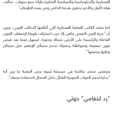
العسكرية والدبلوماسية والسياسية المتكررة طيلة سبع سنوات، تحالف
همّه الأول والأخير تحقيق هدفه الخاص ومن بعده الطوفان".
كما ينتقد الكاتب العملية العسكرية التي أطلقها التحالف العربي، ويرى
أن "حرية اليمن التعيس ماهي إلا حرب استنزاف طويلة لإضعاف القوى
الفاعلة والرئيسية على الأرض شمالا وجنوبا، ليسهل فيما بعد فرض
قوى ضعيفة ومتواطئة وعميلة تخدم مصالح الإقليم قبل مصالح
وطنها وشعبها".
ويرفض محمد عكاشة في صحيفة شبوة برس اليمنية ما يرى أنه
"بداية لحشر القوات الجنوبية للقتال داخل الشمال لاستعادة صنعاء".
"رد انتقامي" حوثي