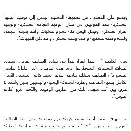
ويدعو علي المعمري في صحيفة المشهد اليمني إلى توحيد الجبهة
العسكرية ضد الحوثيين من خلال "توحيد القيادة العسكرية وتوحيد
القرار العسكري وجعل اليمن كله مسرح عمليات واحد بغرفة سيطرة
واحدة وخطة عسكرية واحدة ودعم عسكري واحد لكل الجبهات".
ويرى الكاتب أن "هذا القرار يبدأ من قيادة التحالف العربي، وقيادة
القوات المشتركة المنوط بها إدارة هذه الحرب ... (من خلال) تطمين
الجميع بأن التحالف يمتلك خارطة طريق تمنح كافة اليمنيين الأمان
الكامل بجدية التحالف ونظرته للمعركة اليمنية واليمنيين بعين واحدة لا
تفرق بين أحد منهم، تلك هي الطريق الوحيدة والآمنة لنزع أظافر
الحوثي".
من جهته، ينتقد أحمد سعيد كرامة في صحيفة عدن الغد التحالف
العربي، حيث يرى أنه "تحالف لم يكلف نفسه بمراجعة أخطائه