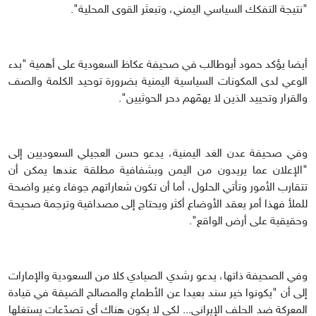
"نتيجة التفكك السياسي اليمني، وتبعثر القوى المحلية".
أيضا يؤكد حمود أبوطالب في صحيفة عكاظ السعودية على أهمية "بدء
الوعي لدى المكونات السياسية اليمنية بضرورة توحيد الكلمة والصف
والقرار وتحييد الذين لا يهمّهم دحر الحوثيين".
وفي صحيفة عدن الغد اليمنية، يدعو حسن العجيلي السعوديين إلى
"الإعلان عما يريدون من اليمن وبشفافية مطلقة عندها يمكن أن
تتقارب الأمور وتأتي الحلول، أما أن تكون شعاراتهم جوفاء وغير واضحة
للملأ فهذا أمر يعقد الأوضاع أكثر ويحتاج إلى مصداقية وترجمة صحيحة
وحقيقية على أرض الواقع".
وفي الصحيفة ذاتها، يدعو رشدي الصيادي كلا من السعودية والإمارات
إلى أن "يكونوا خير سند بعيدا عن الأطماع والمصالح الضيقة في قيادة
المعركة ضد الحلف الإيراني... لكي لا يكون هناك أي تصدّعات يستغلها