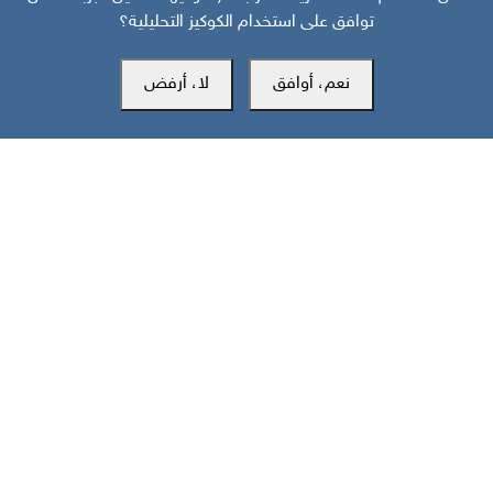
توافق على استخدام الكوكيز التحليلية؟
نعم، أوافق
لا، أرفض
مركز سوث24 للأخبار والدراسات
مكتب عدن