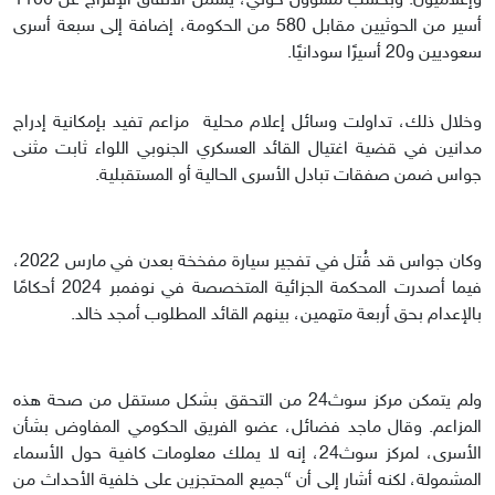
وإعلاميون. وبحسب مسؤول حوثي، يشمل الاتفاق الإفراج عن 1100
أسير من الحوثيين مقابل 580 من الحكومة، إضافة إلى سبعة أسرى
سعوديين و20 أسيرًا سودانيًا.
وخلال ذلك، تداولت وسائل إعلام محلية مزاعم تفيد بإمكانية إدراج
مدانين في قضية اغتيال القائد العسكري الجنوبي اللواء ثابت مثنى
جواس ضمن صفقات تبادل الأسرى الحالية أو المستقبلية.
وكان جواس قد قُتل في تفجير سيارة مفخخة بعدن في مارس 2022،
فيما أصدرت المحكمة الجزائية المتخصصة في نوفمبر 2024 أحكامًا
بالإعدام بحق أربعة متهمين، بينهم القائد المطلوب أمجد خالد.
ولم يتمكن مركز سوث24 من التحقق بشكل مستقل من صحة هذه
المزاعم. وقال ماجد فضائل، عضو الفريق الحكومي المفاوض بشأن
الأسرى، لمركز سوث24، إنه لا يملك معلومات كافية حول الأسماء
المشمولة، لكنه أشار إلى أن “جميع المحتجزين على خلفية الأحداث من