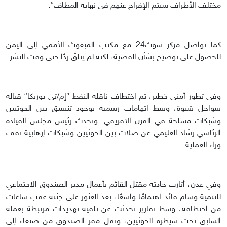
مختلف الأطراف سيتم الإفراج عنهم في نهاية المطاف”.
كما تواصل مركز سوث24 مع مكتب المبعوث الأممي إلى اليمن
للحصول على توضيح بشأن القضية، لكنه لم يتلقَّ ردًا حتى وقت النشر.
وفي تطور أمني خطير، تم اختطاف ناقلة النفط “إم/تي يوريكا” قبالة
سواحل شبوة، وسط اتهامات رسمية بوجود تنسيق بين الحوثيين
وشبكات مسلحة في القرن الإفريقي. وتحدث رئيس مجلس القيادة
الرئاسي رشاد العليمي عن صلات بين الحوثيين وشبكات إرهابية تقف
وراء العملية.
وفي عدن، أثارت حادثة مقتل القائم بأعمال مدير الصندوق الاجتماعي
للتنمية وسام قائد اهتمامًا واسعًا، بعد العثور على جثته عقب ساعات
من اختطافه، وسط تقارير تحدثت عن تلقيه تهديدات مرتبطة بعمله
السابق تحت سيطرة الحوثيين، ونقل مقر الصندوق من صنعاء إلى