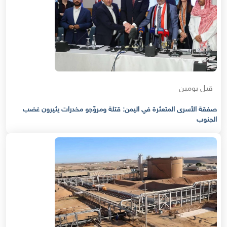
قبل يومين
صفقة الأسرى المتعثرة في اليمن: قتلة ومروّجو مخدرات يثيرون غضب
الجنوب