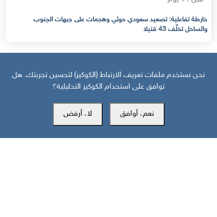
خارطة تفاعلية: تصعيد سعودي حوثي وهجمات على جبهات الجنوب
والساحل تخلّف 43 قتيلا
نحن نستخدم ملفات تعريف الارتباط (الكوكيز) لتحسين تجربتك. هل
توافق على استخدام الكوكيز التحليلية؟
نعم، أوافق
لا، أرفض
مركز سوث24 للأخبار والدراسات
مكتب عدن