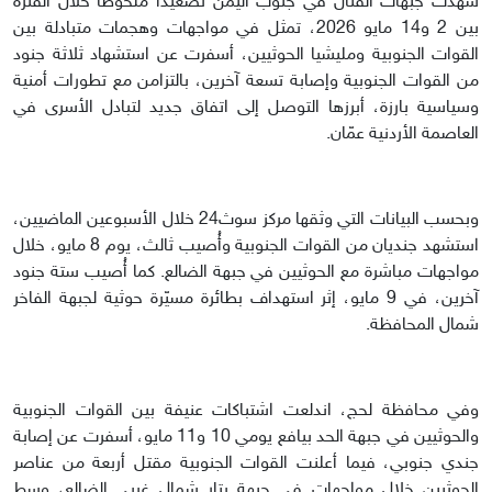
شهدت جبهات القتال في جنوب اليمن تصعيدًا ملحوظًا خلال الفترة
بين 2 و14 مايو 2026، تمثل في مواجهات وهجمات متبادلة بين
القوات الجنوبية ومليشيا الحوثيين، أسفرت عن استشهاد ثلاثة جنود
من القوات الجنوبية وإصابة تسعة آخرين، بالتزامن مع تطورات أمنية
وسياسية بارزة، أبرزها التوصل إلى اتفاق جديد لتبادل الأسرى في
العاصمة الأردنية عمّان.
وبحسب البيانات التي وثقها مركز سوث24 خلال الأسبوعين الماضيين،
استشهد جنديان من القوات الجنوبية وأُصيب ثالث، يوم 8 مايو، خلال
مواجهات مباشرة مع الحوثيين في جبهة الضالع. كما أُصيب ستة جنود
آخرين، في 9 مايو، إثر استهداف بطائرة مسيّرة حوثية لجبهة الفاخر
شمال المحافظة.
وفي محافظة لحج، اندلعت اشتباكات عنيفة بين القوات الجنوبية
والحوثيين في جبهة الحد بيافع يومي 10 و11 مايو، أسفرت عن إصابة
جندي جنوبي، فيما أعلنت القوات الجنوبية مقتل أربعة من عناصر
الحوثيين خلال مواجهات في جبهة بتار شمال غربي الضالع، وسط