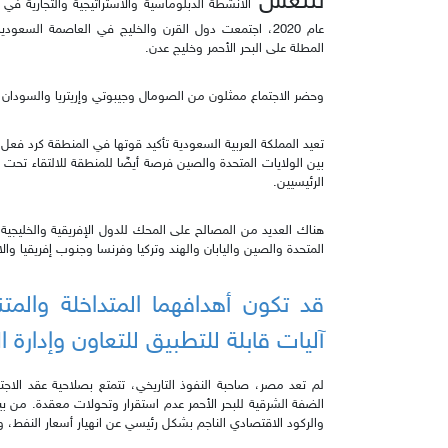
تنتعش
الأنشطة الدبلوماسية والاستراتيجية والتجارية في 
عام 2020، اجتمعت دول القرن والخليج في العاصمة السعو
المطلة على البحر الأحمر وخليج عدن.
وحضر الاجتماع ممثلون من الصومال وجيبوتي وإريتريا والسودان وم
تعيد المملكة العربية السعودية تأكيد قوتها في المنطقة كرد فعل ع
بين الولايات المتحدة والصين فرصة أيضًا للمنطقة للالتقاء تحت ر
الرئيسيين.
هناك العديد من المصالح على المحك للدول الإفريقية والخليجية في
المتحدة والصين واليابان والهند وتركيا وفرنسا وجنوب إفريقيا والا
قد تكون أهدافهما المتداخلة والمت
آليات قابلة للتطبيق للتعاون وإدارة ا
لم تعد مصر، صاحبة النفوذ التاريخي، تتمتع بصلاحية عقد الاجت
الضفة الشرقية للبحر الأحمر عدم استقرار وتحولات معقدة. من بين
والركود الاقتصادي الناجم بشكل رئيسي عن انهيار أسعار النفط، وت