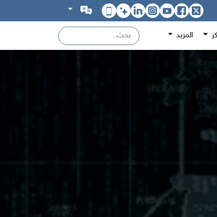
كز
المزيد