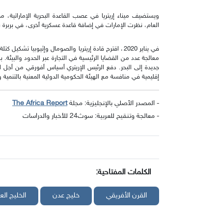
ويستضيف ميناء إريتريا في عصب القاعدة البحرية الإماراتية، 
العام، نظرت الإمارات في إضافة قاعدة عسكرية أخرى، في بربرة ب
في يناير 2020، اقترح قادة إريتريا والصومال وإثيوبيا تش
معالجة عدد من القضايا الرئيسية في التجارة عبر الحدود والبيئة. ب
جديدة إلى البحر. دفع الرئيس الإريتري أسياس أفورقي من أجل
إقليمية في منافسة مع الهيئة الحكومية الدولية المعنية بالتنمية 
- المصدر الأصلي بالإنجليزية: مجلة
The Africa Report
- معالجة وتنقيح للعربية: سوث24 للأخبار والدراسات
الكلمات المفتاحية:
القرن الأفريقي
خليج عدن
الخليج الع