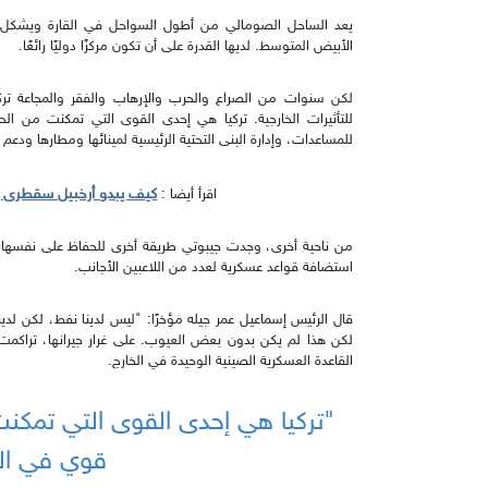
يعد الساحل الصومالي من أطول السواحل في القارة ويشكل البوا
الأبيض المتوسط. لديها القدرة على أن تكون مركزًا دوليًا رائعًا.
لكن سنوات من الصراع والحرب والإرهاب والفقر والمجاعة ترك
للتأثيرات الخارجية. تركيا هي إحدى القوى التي تمكنت م
للمساعدات، وإدارة البنى التحتية الرئيسية لمينائها ومطارها ودعم
كيف يبدو أرخبيل سقطرى ب
اقرأ أيضا :
من ناحية أخرى، وجدت جيبوتي طريقة أخرى للحفاظ على نفسها 
استضافة قواعد عسكرية لعدد من اللاعبين الأجانب.
قال الرئيس إسماعيل عمر جيله مؤخرًا: "ليس لدينا نفط، لكن لدينا
لكن هذا لم يكن بدون بعض العيوب. على غرار جيرانها، تراكمت
القاعدة العسكرية الصينية الوحيدة في الخارج.
"تركيا هي إحدى القوى التي تم
قوي في ال