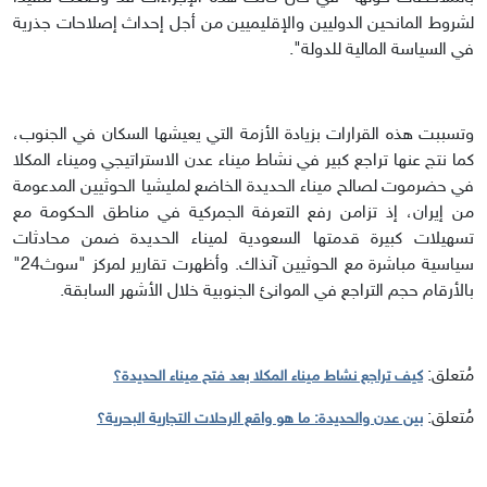
لشروط المانحين الدوليين والإقليميين من أجل إحداث إصلاحات جذرية
في السياسة المالية للدولة".
وتسببت هذه القرارات بزيادة الأزمة التي يعيشها السكان في الجنوب،
كما نتج عنها تراجع كبير في نشاط ميناء عدن الاستراتيجي وميناء المكلا
في حضرموت لصالح ميناء الحديدة الخاضع لمليشيا الحوثيين المدعومة
من إيران، إذ تزامن رفع التعرفة الجمركية في مناطق الحكومة مع
تسهيلات كبيرة قدمتها السعودية لميناء الحديدة ضمن محادثات
سياسية مباشرة مع الحوثيين آنذاك. وأظهرت تقارير لمركز "سوث24"
بالأرقام حجم التراجع في الموانئ الجنوبية خلال الأشهر السابقة.
مُتعلق:
كيف تراجع نشاط ميناء المكلا بعد فتح ميناء الحديدة؟
مُتعلق:
بين عدن والحديدة: ما هو واقع الرحلات التجارية البحرية؟