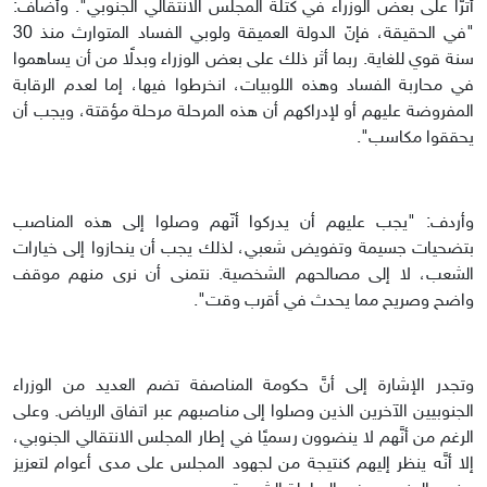
أثرَّا على بعض الوزراء في كتلة المجلس الانتقالي الجنوبي". وأضاف:
"في الحقيقة، فإنّ الدولة العميقة ولوبي الفساد المتوارث منذ 30
سنة قوي للغاية. ربما أثر ذلك على بعض الوزراء وبدلًا من أن يساهموا
في محاربة الفساد وهذه اللوبيات، انخرطوا فيها، إما لعدم الرقابة
المفروضة عليهم أو لإدراكهم أن هذه المرحلة مرحلة مؤقتة، ويجب أن
يحققوا مكاسب".
وأردف: "يجب عليهم أن يدركوا أنّهم وصلوا إلى هذه المناصب
بتضحيات جسيمة وتفويض شعبي، لذلك يجب أن ينحازوا إلى خيارات
الشعب، لا إلى مصالحهم الشخصية. نتمنى أن نرى منهم موقف
واضح وصريح مما يحدث في أقرب وقت".
وتجدر الإشارة إلى أنَّ حكومة المناصفة تضم العديد من الوزراء
الجنوبيين الآخرين الذين وصلوا إلى مناصبهم عبر اتفاق الرياض. وعلى
الرغم من أنَّهم لا ينضوون رسميًا في إطار المجلس الانتقالي الجنوبي،
إلا أنَّه ينظر إليهم كنتيجة من لجهود المجلس على مدى أعوام لتعزيز