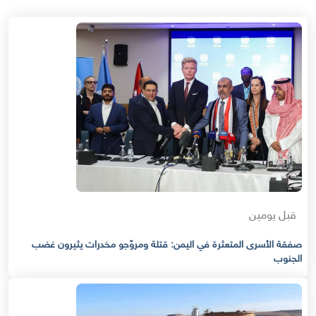
قبل يومين
صفقة الأسرى المتعثرة في اليمن: قتلة ومروّجو مخدرات يثيرون غضب
الجنوب