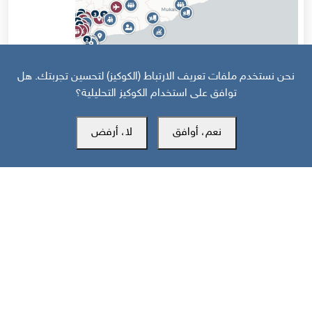
نحن نستخدم ملفات تعريف الارتباط (الكوكيز) لتحسين تجربتك. هل
قبل 14 يوم
توافق على استخدام الكوكيز التحليلية؟
خارطة تفاعلية: تصعيد سعودي حوثي وهجمات على جبهات الجنوب
نعم، أوافق
لا، أرفض
والساحل تخلّف 43 قتيلا
مركز سوث24 للأخبار والدراسات