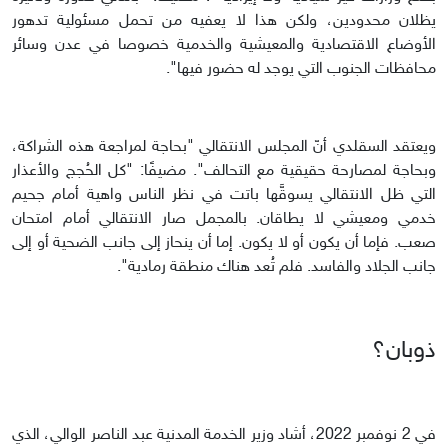
يظلان محدودين، ولكن هذا لا يعفيه من تحمل مسئولية تدهور
الأوضاع الاقتصادية والمعيشية والخدمية خصوصا في عدن وسائر
محافظات الجنوب التي يوجد له حضور فيها".
ويعتقد السقلدي أنّ المجلس الانتقالي "بحاجة لمراجعة هذه الشراكة،
وبحاجة لمصارحة حقيقية مع التحالف". مضيفًا: "كل الحُجج والأعذار
التي ظل الانتقالي يسوقَّها باتت في نظر الناس واهية أمام جحيم
خدمي ومعيشي لا يطاقان. بالمجمل صار الانتقالي أمام امتحان
صعب. فإما أن يكون أو لا يكون. إما أن ينحاز إلى جانب الضحية أو إلى
جانب الجلاد والفاسد. فلم تُعد هناك منطقة رمادية".
ذوبان؟
في 2 نوفمبر 2022، أشاد وزير الخدمة المدنية عبد الناصر الوالي، الذي