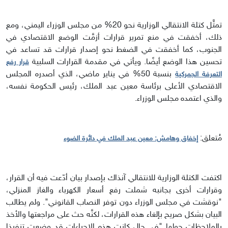
تمثَّل كتلة الانتقالي الوزارية نحو 20% من مجلس الوزراء اليمني، ومع
ذلك، أخفقت في منع تمرير قرارات أزمَّت الوضع الاقتصادي في
الجنوب، كما أخفقت في الضغط نحو إصدار قرارات قد تساعد في
تحسين هذا الوضع أيضًا. ويأتي في مقدمة القرارات السلبية
قرار رفع
بنسبة 50% في يناير ماضي، الذي أصدره المجلس
التعرفة الجمركية
الاقتصادي الأعلى برئاسة معين عبد الملك، رئيس الحكومة نفسه،
والذي اعتمده مجلس الوزراء.
مُتعلق:
إخفاق وهامش: معين عبد الملك في دائرة الضوء
اكتفت الكتلة الوزارية للانتقالي آنذاك بإصدار بيان أدّعت فيه أن القرار،
وقرارات أخرى بجانبه شملت رفع أسعار الكهرباء والغاز المنزلي،
"نوقشت في مجلس الوزراء دون توفر النصاب القانوني". ولم يطالب
البيان بشكل صريح بإلغاء هذه القرارات، لكنَّه حث على مراجعتها والأخذ
بالملاحظات حولها "في حال كانت هذه الإجراءات قد وضعت تنفيذا