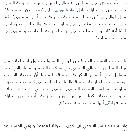
هو أيضًا قيادي في المجلس الانتقالي الجنوبي، بوزير الخارجية اليمني
أحمد عوض بن مبارك خلال
على "قناة عدن المستقلة".
لقاء تلفزيوني
وقال الوالي إن "بن مبارك شخصية محترفة على أعلى مستوى". كما
نفى وجود تضخم وظيفي في وزارة الخارجية والسلك الدبلوماسي
زاعمًا أنَّه "لا يوجد توظيف في وزارة الخارجية بأعداد كبيرة سوى في
بعض الملحقيات".
أثارت هذه الإشادة الغريبة من الوالي التساؤلات حول احتمالية ذوبان
وزراء المجلس الانتقالي الجنوبي في شبكات النفوذ والفساد التي تمتد
وتتغلغل في أعماق الحكومة اليمنية، لاسيما أنَّ قضية التضخم
الوظيفي في الخارجية اليمنية والسلك الدبلوماسي كانت قد تصدرت
محاولات مجلس القيادة الرئاسي اليمني لتصحيح الاختلالات خلال
الفترة الماضية. كما أقر بها وزير الخارجية أحمد بن مبارك
بنفسه
أنَّها تسبب بحملات ضدَّه.
وادعَّى
ولا يستبعد ياسر اليافعي أن تكون "الدولة العميقة ولوبي الفساد قد