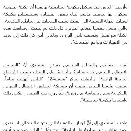
وأردف: "الناس بعد تشكيل حكومة المناصفة توقعوا أن الكتلة الجنوبية
سيكون لها موقف حاسم تجاه بعض القضايا، وستستطيع فكفكة
لوبيات الدولة العميقة التي تعبث بملف الخدمات في مناطق الحكومة،
والتي يعمل بعضها لصالح الحوثي. كل ذلك لم يحدث، وتماهت هذه
الكتلة مع فشل وضعف باقي الوزراء، وبالتالي أدى كل ذلك إلى مزيد
من الانهيارات وتراجع الخدمات".
ويرى الصحفي والمحلل السياسي صلاح السقلدي أنَّ "المجلس
الانتقالي الجنوبي بات سياسيًا وأخلاقيًا على المحك بسبب الأوضاع
المريعة الراهنة". وأضاف لمركز "سوث24": "الناس أُنهِكت تماماً،
وبلغت قلوبها الحناجر. نعرف أن مشاركة المجلس الانتقالي الجنوبي
بالحكومة وحتى بالرئاسة هي رمزية، حتَّى وإن زعم الانتقالي عكس ذلك
واسماها حكومة مناصفة".
ولفت السقلدي إلى أنَّ الوزارات الفعلية التي بحوزة الانتقالي لا تتعدى
بضع وزارات غير سيادية ولا إيرادية"، مضيفًا: "بالتالي فدوره وتأثيره