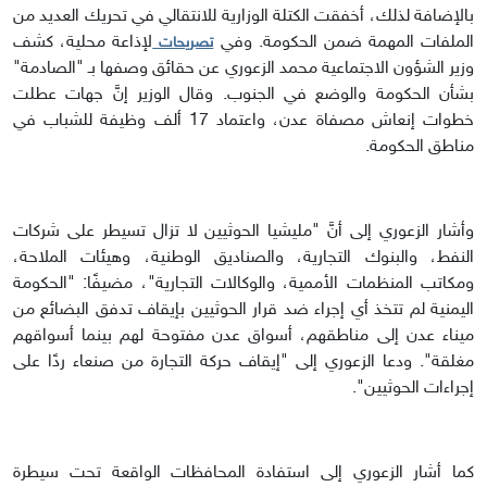
بالإضافة لذلك، أخفقت الكتلة الوزارية للانتقالي في تحريك العديد من
الملفات المهمة ضمن الحكومة. وفي
لإذاعة محلية، كشف
تصريحات
وزير الشؤون الاجتماعية محمد الزعوري عن حقائق وصفها بـ "الصادمة"
بشأن الحكومة والوضع في الجنوب. وقال الوزير إنَّ جهات عطلت
خطوات إنعاش مصفاة عدن، واعتماد 17 ألف وظيفة للشباب في
مناطق الحكومة.
وأشار الزعوري إلى أنَّ "مليشيا الحوثيين لا تزال تسيطر على شركات
النفط، والبنوك التجارية، والصناديق الوطنية، وهيئات الملاحة،
ومكاتب المنظمات الأممية، والوكالات التجارية"، مضيفًا: "الحكومة
اليمنية لم تتخذ أي إجراء ضد قرار الحوثيين بإيقاف تدفق البضائع من
ميناء عدن إلى مناطقهم، أسواق عدن مفتوحة لهم بينما أسواقهم
مغلقة". ودعا الزعوري إلى "إيقاف حركة التجارة من صنعاء ردًا على
إجراءات الحوثيين".
كما أشار الزعوري إلى استفادة المحافظات الواقعة تحت سيطرة