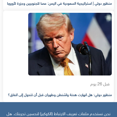
منظور دولي | استراتيجية السعودية في اليمن: عصا للجنوبيين وجزرة لأوروبا
قبل 26 يوم
منظور دولي: هل انهارت هدنة واشنطن وطهران قبل أن تتحول إلى اتفاق؟
نحن نستخدم ملفات تعريف الارتباط (الكوكيز) لتحسين تجربتك. هل