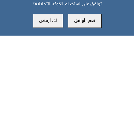
توافق على استخدام الكوكيز التحليلية؟
نعم، أوافق
لا، أرفض
مركز سوث24 للأخبار والدراسات
مكتب عدن