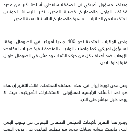
ويعتقد مسؤول أمريكي أن الصفقة ستغطي أسلحة أكبر من مجرد
قذائف الهاون والصواريخ قصيرة المدى، نظرا لترسانة الحوثيين
المتقدمة من الطائرات المسيرة والصواريخ البالستية بعيدة المدى.
ولدى الولايات المتحدة نحو 480 جنديا أمريكيا في الصومال، وفقا
لمسؤول أمريكي. كما واصلت الولايات المتحدة تنفيذ ضربات لمكافحة
الإرهاب ضد أهداف كل من حركة الشباب وداعش في الصومال طوال
فترة إدارة بايدن.
وعن مدى تورط إيران في هذه الصفقة المحتملة، قالت التقرير إن هذه
هو أحد الأسئلة الرئيسية لمسؤولي الاستخبارات الأمريكية، حيث لا
يوجد دليل مباشر حتى الآن.
ويعزز هذا التقرير تأكيدات المجلس الانتقالي الجنوبي في جنوب اليمن
الذي خاضت قواته معارك مريرة مع تنظيم القاعدة في جزيرة العرب