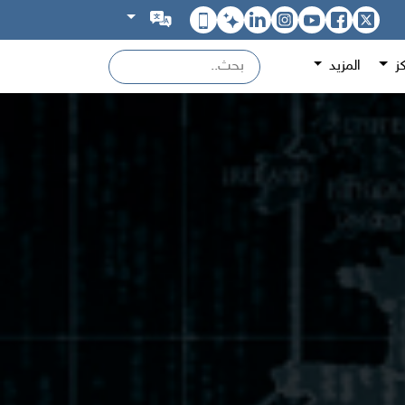
كز
المزيد