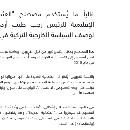
غالباً ما يُستخدم مصطلح "العث
الإقليمية للرئيس رجب طيب أر
لوصف السياسة الخارجية التركية في
هذا المصطلح يحظى بتقدير كبير من قبل الغربيين، وخاصة فرنسا، 
لنقل أنفسهم إلى الاستمرارية التاريخية، وقد أُعيدوا دمج المرجعي
في عام 2016.
بالنسبة للغربيين، يُنظر إلى العثمانية الجديدة على أنها إمبريال
هذه، عندما نتحدث عن العثمانية الجديدة، نضع تركيا في موقع العدو
فرنسا على وجه الخصوص، لا ننسى أنّ الولايات على سوريا ولبنان
العالمية الأولى.
في ظاهره، هذا المصطلح إشكالي، لأنه يحبسنا في رؤية ثابتة للتا
أنفسهم قد سيطروا على "العثمانية الجديدة". وهم يفترضون ذلك 
بالنسبة للعملية التركية في ليبيا على وجه الخصوص، يتركون 
(والاقتصادي) في البلاد.