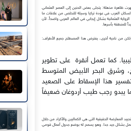
ظهرت ظاهرة مذهلة: يتجلى بعض الحنين إلى العصر العثماني
سكان العرب في عودة تركيا وسيلة للتخلص من علاقات ما
رواية العثمانية بشكل إيجابي في العالم العربي واضحاً، لأن
يداً للمنطقة بأسرها.
، ولكن من ناحية أخرى، يفترض هذا المصطلح جميع الأطراف:
يبيا. كما تعمل أنقرة على تطوير
اخ، وشرق البحر الأبيض المتوسط
فسير هذا الإسقاط على الصعيد
ما يبدو رجب طيب أردوغان ضعيفاً
ييد المعارضة الحقيقية التي هي الكماليين والأكراد من خلال
 يعمل بشكل جيد جدا. وهو يسمح له بوضع جدول أعمال قومي