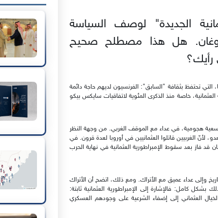
مانية الجديدة" لوصف السياسة
دوغان. هل هذا مصطلح صحيح
 رأيك؟
التي تحتفظ بثقافة "السابق": الفرنسيون لديهم حاجة دائمة
ة العثمانية، خاصة منذ الذكرى المئوية لاتفاقيات سايكس بيكو
ية توسعية هجومية، في عداء مع الموقف الغربي. من وجهة النظر
، لأنّ الغربيين قاتلوا العثمانيين في أوروبا لعدة قرون. في
 قد فاز بعد سقوط الإمبراطورية العثمانية في نهاية الحرب
ريخ وإلى عداء عميق مع الأتراك. ومع ذلك، اتضح أن الأتراك
بشكل كامل: فالإشارة إلى الإمبراطورية العثمانية ثابتة:
الخيال العثماني إلى إضفاء الشرعية على وجودهم العسكري