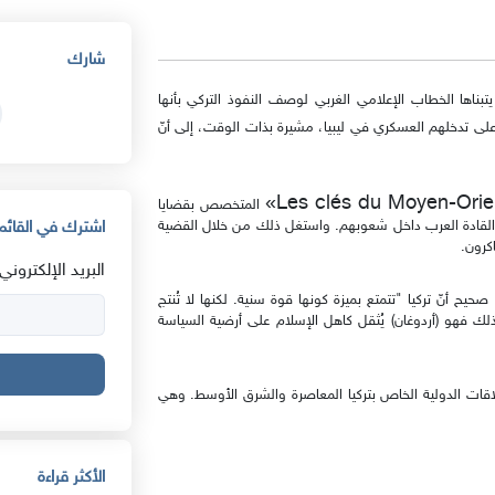
شارك
تبناها الخطاب الإعلامي الغربي لوصف النفوذ التركي بأنها
ة على تدخلهم العسكري في ليبيا، مشيرة بذات الوقت، إلى أنّ
»
المتخصص بقضايا
القادة العرب داخل شعوبهم. واستغل ذلك من خلال القضية
اشترك في القائمة
كرون.
البريد الإلكتروني:
حيح أنّ تركيا "تتمتع بميزة كونها قوة سنية. لكنها لا تُنتج
ك فهو (أردوغان) يُثقل كاهل الإسلام على أرضية السياسة
اقات الدولية الخاص بتركيا المعاصرة والشرق الأوسط. وهي
الأكثر قراءة