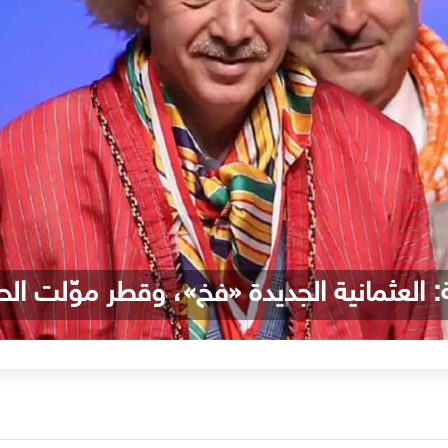
: العثمانية الجديدة «فخ»، وقطر موّلت الح