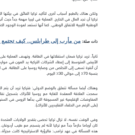
ولكن هناك بالطبع أسباب أخرى لتأكيد تركيا الفائق في بيئتها الإقل
تركيا أن تجد المال في الخارج. العملية في ليبيا مهمة جداً حيث 
الوطنية الليبية للاتفاق الوطني. كما أنها تستعد لعودة الوجود الا
من مأرب إلى طرابلس.. كيف تجتمع جه
ذات صلة:
ثانياً، تريد تركيا ضمان استقلالها في الطاقة. وتهدف العملية على 
الأبيض المتوسط إلى إعطاء الشركات التركية يد العون في مواردها
أن أنقرة تسعى إلى التخلص من وصاية روسيا على الطاقة. في الس
بنسبة 70٪ إلى حوالي 30٪ اليوم.
وهناك أيضا مسألة تتعلق بالوضع الدولي: فتركيا تريد أن يتم ال
سمحت العلاقة المعقدة للغاية مع روسيا للأتراك بتسجيل نقا
المفاوضات الإقليمية غير المسبوقة التي بدأها الروس في السنوا
(على الرغم من الحلفاء التقليديين للأتراك).
وفي الوقت نفسه، لا تزال تركيا تحضى بتقدير الولايات المتحدة 
كان أوباما حازماً جداً مع تركيا لأنه لم ينسجم مع طيب أردوغان
هذه المسألة في عهد ترامب: فالرؤية الاستراتيجية كانت مجزأة، وص