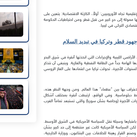
يمية تجاه الأوروبيين: أولاً، الكارثة الاقتصادية: يتعين على
أنها ممولة إلى حدٍ كبير من قبل قطر ومن احتياطيات الحكومة
قتصادي التركي في ليبيا.
ود قطر وتركيا في تبديد السلام
الأراضي الليبية والإجراءات التي اتخذتها أنقرة في شرق البحر
 الهامة جداً من الطاقة النفطية والغازية. وينبغي أن نتذكر
نوات الأخيرة، تحولت تركيا من اعتمادها على الغاز الروسي
اعتراف بها بين "عظماء" هذا العالم. ومن وجهة النظر هذه،
ط دبلوماسية. وفي الواقع، ارتبطت أنقرة بمختلف أشكال
ت الأخيرة (وخاصة بشأن سوريا) والتي تستبعد تماماً الغرب
باعتبارها وسيلة نقل للسياسة الأمريكية في الشرق الأوسط.
. لكن السياسة الأمريكية كانت غير منتظمة إلى حد كبير بشأن
نع القرار رهينة للخلافات بين البنتاغون، ووزارة الخارجية،