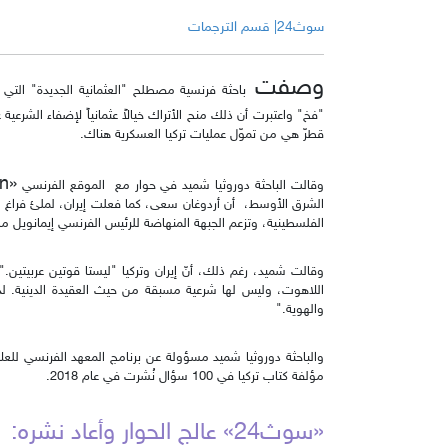
سوث24| قسم الترجمات
وصفت
باحثة فرنسية مصطلح "العثمانية الجديدة" التي ي
"فخ" واعتبرت أن ذلك منح الأتراك خيالاً عثمانياً لإضفاء الشرعي
قطرّ هي من تموّل عمليات تركيا العسكرية هناك.
«Les clés du Moyen-Orien
وقالت الباحثة دوروثيا شميد في حوار مع الموقع الفرنسي
الشرق الأوسط، أن أردوغان سعى، كما فعلت إيران، لملئ فراغ 
الفلسطينية، وتزعم الجبهة المنهاضة للرئيس الفرنسي إيمانويل ما
وقالت شميد، رغم ذلك، أنّ إيران وتركيا "ليستا قوتين عربيتين." ص
اللاهوت، وليس لها شرعية مسبقة من حيث العقيدة الدينية. لذل
والهوية."
والباحثة دوروثيا شميد مسؤولة عن برنامج المعهد الفرنسي للعل
مؤلفة كتاب تركيا في 100 سؤال نُشرت في عام 2018.
«سوث24» عالج الحوار وأعاد نشره: