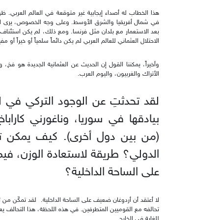
هذا الخطاب له أصداء إيجابية غير متوقعة في العالم العربي. 
في شمال أفريقيا والشرق الأوسط. وعلى وجه الخصوص، يرى ال
بعد الاستعمار مع بلدان مثل فرنسا. ومع ذلك، لم يكن استئناف ال
الاحتلال العثماني للعالم العربي لم يكن دائماً سلمياً أو خيراً أو مف
وأخيراً، يمكننا القول إن الحديث عن العثمانية الجديدة هو فخ
الأتراك والغربيون، واليوم العرب.
لقد تحدثتِ عن الوجود التركي في ل
بيادقها في سوريا، وناغورني كاراب
(من بين دول أخرى). كيف يمكن ت
الدولي؟ طريقة لاستعادة الوزن، في
على الساحة الداخلية؟
لا أعتقد أن أردوغان ضعيف على الساحة الداخلية. لقد تمكّن من تح
تحالفه مع القوميين المتطرفين. في هذه اللحظة، هذا التحالف
للغاية في الخارج.