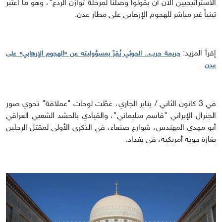
الاستراتيجيين الآن أن يقولوا وصلنا لمرحلة توازن الردع"، وهو ما اُعتبر
تبنياً غير مباشر للهجوم الإرهابي على مطار عدن.
إقرأ المزيد:
جريمة حرب.. الحوثي يُقرّ بمسؤوليته عن «الهجوم الإرهابي» على
عدن
في 3 كانون الثاني / يناير الجاري، غطّت لوحات "عملاقة" تحوي صور
الجنرال الإيراني "قاسم سليماني"، والقيادي بالحشد الشعبي العراقي
أبو مهدي المهندس، شوارع صنعاء، في الذكرى الأولى لمقتل الرجلين
بغارة جوية أمريكية، في بغداد.