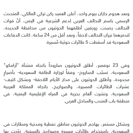
وبعد هجوم جازان بيوم واحد، أعلن العميد ركن تركي المالكي، المتحدث
الرسمي باسم التحالف العربي لدعم الشرعية في اليمن، أنَّ قوات
التحالف رصدت زورقين أطلقهما الحوثيون من محافظة الحديدة،
لتدمرهما نيران التحالف لاحقاً، وبعد أقل من 24 ساعة، كانت الدفاعات
السعودية قد أسقطت 5 طائرات حوثية مُسيرة.
وفي 23 نوفمبر، أطلق الحوثيون صاروخاً باتجاه منشأة "أرامكو"
السعودية، تسبّب الصاروخ- وفقاً لوزارة الطاقة السعودية- بأضرارٍ
محدودة، وأطلق الحوثيون على مدار الأيام اللاحقة- وبشكل كثيف-
عشرات الطائرات المسيرة، والصواريخ، باتجاه المملكة العربية
السعودية، ونشرت ألغام بحرية في المياه الإقليمية اليمنية، في
منطقة باب المندب والساحل الغربي.
وبشكل مستمر، يهاجم الحوثيون مناطق نفطية ومدنية ومطارات في
السعودية، باستخدام طائرات مسيرة وصواريخ باليستية، زوّدت بها