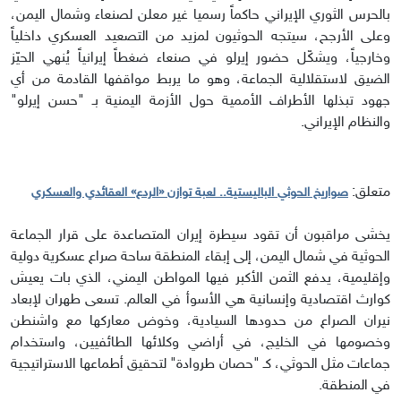
بالحرس الثوري الإيراني حاكماً رسميا غير معلن لصنعاء وشمال اليمن،
وعلى الأرجح، سيتجه الحوثيون لمزيد من التصعيد العسكري داخلياً
وخارجياً، ويشكّل حضور إيرلو في صنعاء ضغطاً إيرانياً يُنهي الحيّز
الضيق لاستقلالية الجماعة، وهو ما يربط مواقفها القادمة من أي
جهود تبذلها الأطراف الأممية حول الأزمة اليمنية بـ "حسن إيرلو"
والنظام الإيراني.
متعلق:
صواريخ الحوثي الباليستية.. لعبة توازن «الردع» العقائدي والعسكري
يخشى مراقبون أن تقود سيطرة إيران المتصاعدة على قرار الجماعة
الحوثية في شمال اليمن، إلى إبقاء المنطقة ساحة صراع عسكرية دولية
وإقليمية، يدفع الثمن الأكبر فيها المواطن اليمني، الذي بات يعيش
كوارث اقتصادية وإنسانية هي الأسوأ في العالم. تسعى طهران لإبعاد
نيران الصراع من حدودها السيادية، وخوض معاركها مع واشنطن
وخصومها في الخليج، في أراضي وكلائها الطائفيين، واستخدام
جماعات مثل الحوثي، كـ "حصان طروادة" لتحقيق أطماعها الاستراتيجية
في المنطقة.