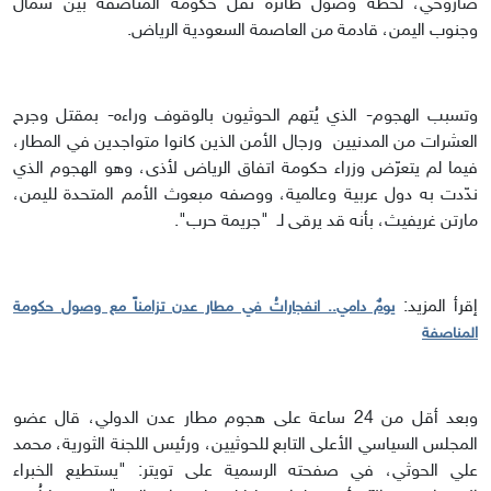
صاروخي، لحظة وصول طائرة تُقّل حكومة المناصفة بين شمال
وجنوب اليمن، قادمة من العاصمة السعودية الرياض.
وتسبب الهجوم- الذي يُتهم الحوثيون بالوقوف وراءه- بمقتل وجرح
العشرات من المدنيين ورجال الأمن الذين كانوا متواجدين في المطار،
فيما لم يتعرّض وزراء حكومة اتفاق الرياض لأذى، وهو الهجوم الذي
ندّدت به دول عربية وعالمية، ووصفه مبعوث الأمم المتحدة لليمن،
مارتن غريفيث، بأنه قد يرقى لـ "جريمة حرب".
إقرأ المزيد:
يومٌ دامي.. انفجاراتُ في مطار عدن تزامناً مع وصول حكومة
المناصفة
وبعد أقل من 24 ساعة على هجوم مطار عدن الدولي، قال عضو
المجلس السياسي الأعلى التابع للحوثيين، ورئيس اللجنة الثورية، محمد
علي الحوثي، في صفحته الرسمية على تويتر: "يستطيع الخبراء