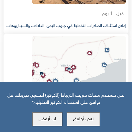
قبل 11 يوم
إعلان استئناف الصادرات النفطية في جنوب اليمن: الدلالات والسيناريوهات
نحن نستخدم ملفات تعريف الارتباط (الكوكيز) لتحسين تجربتك. هل
توافق على استخدام الكوكيز التحليلية؟
قبل 16 يوم
نعم، أوافق
لا، أرفض
خارطة تفاعلية: تصعيد سعودي حوثي وهجمات على جبهات الجنوب