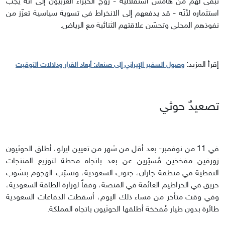
تبقّى لهم من هامش استقلالية - روّج الخبراء الغربيون إلى أنّه يجب
استثماره لأنّه - قد يدفعهم إلى الانخراط في تسوية سياسية تعزّز من
نفوذهم المحلي وتحسّن علاقتهم الثنائية مع الرياض.
إقرأ المزيد:
وصول السفير الإيراني إلى صنعاء: أبعاد القرار ودلالات التوقيت
تصعيدٌ حوثي
في 11 من نوفمبر- بعد أقل من شهر من تعيين ايرلو، أطلق الحوثيون
زورقين مفخخين مُسيّرين عن بعد باتجاه محطة لتوزيع المنتجات
النفطية في منطقة جازان، جنوب السعودية، وتسبّب الهجوم بنشوب
حريق في الخراطيم العائمة في المنصة، وفقاً لوزارة الطاقة السعودية،
وفي وقت متأخر من مساء ذلك اليوم، أسقطت الدفاعات السعودية
طائرة بدون طيار مُفخخة أطلقها الحوثيون باتجاه المملكة.