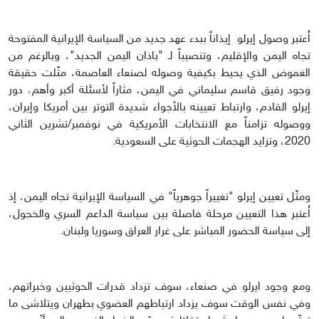
اُعتبر وصول إيرلو إيذاناً ببدء عهد جديد من السياسة الإيرانية المفتوحة
تجاه اليمن والإقليم، وتنصيباً لـ "باذان اليمن الجديد"، وبالرغم من
الغموض الذي يحيط بكيفية وصوله لصنعاء العاصمة، مثّلت حقيقة
وجود رفيق قاسم سليماني في اليمن، مثاراً لأسئلة أكبر وأهم، دور
إيرلو القادم، وارتباط تعيينه بالأجواء شديدة التوتر بين أمريكا وإيران،
ووصوله تزامناً مع الانتخابات الأمريكية في نوفمبر/تشرين الثاني
2020، وتزايد الهجمات الحوثية على السعودية.
ومثّل تعيين إيرلو "تغييراً جوهرياً" في السياسة الإيرانية تجاه اليمن، إذ
اُعتبر هذا التعيين مرحلة فاصلة بين سياسة الداعم السري والخجول،
إلى سياسة الحضور المباشر على غرار العراق وسوريا ولبنان.
ومع وجود ايرلو في صنعاء، سوف تزداد قدرات الحوثيين وخبراتهم،
وفي نفس الوقت سوف يزداد ارتباطهم العضوي بطهران ويتلاشى ما