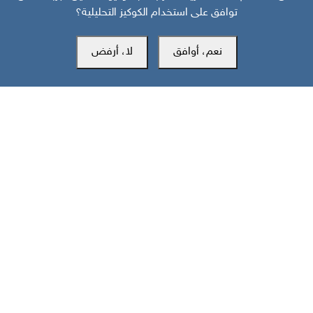
توافق على استخدام الكوكيز التحليلية؟
نعم، أوافق
لا، أرفض
مركز سوث24 للأخبار والدراسات
مكتب عدن