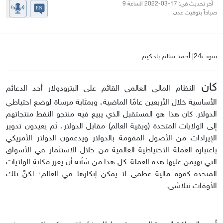
آخر تحديث في: 17-03-2022 الساعة 9
صباحاً بتوقيت عدن
سوث24| أحمد سالم باحكيم
كان
النظام المالي العالمي القائم على البترودولار أحد الدعائم
الأساسية خلال الأربعين عامًا الماضية، وبمثابة مرساة لوضع احتياطي
الدولار. كان هذا هو المستقبل الذي يبيع فيه منتجو النفط منتجاتهم
إلى الولايات المتحدة (وبقية العالم) مقابل الدولار، ثم يعيدون تدوير
الإيرادات من الأصول المقومة بالدولار ويدعمون الدولار الأمريكي
باعتباره العملة الاحتياطية العالمية من خلال الاستثمار في الأسواق
التي تهيمن عليها هذه العملة. كل هذا من شأنه أن يعزز مكانة الولايات
المتحدة كقوة مالية عظمى لا يمكن إنكارها في العالم؛ لكنَّ تلك
الأوقات تتلاشى.