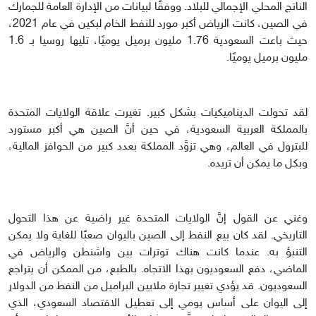
الناتج المحلي الإجمالي للبلاد. ووفقًا لبيانات من الإدارة العامة للجمارك
في الصين، كانت الرياض أكبر مورد للنفط الخام لبكين في عام 2021،
حيث باعت السعودية 1.76 مليون برميل يوميًا، تليها روسيا بـ 1.6
مليون برميل يوميًا.
لقد تحولت الديناميكيات بشكل كبير. تغيرت علاقة الولايات المتحدة
بالمملكة العربية السعودية، في حين أنَّ الصين هي أكبر مستورد
للبترول في العالم، وهي تزوَّد المملكة بعدد كبير من الحوافز المالية،
وبكل ما يمكن أن تريده.
وغني عن القول إنَّ الولايات المتحدة غير راضية عن هذا التحول
التاريخي. لقد كان بيع النفط إلى الصين باليوان صعبًا للغاية ولا يمكن
التنبؤ به. عندما كانت هناك توترات بين واشنطن والرياض في
الماضي، دفع السعوديون بهذا الاتجاه. بالطبع، من الممكن أن يتراجع
السعوديون. قد يؤدي تغيير تجارة ملايين البراميل من النفط من الدولار
إلى اليوان على أساس يومي إلى تعطيل الاقتصاد السعودي، الذي