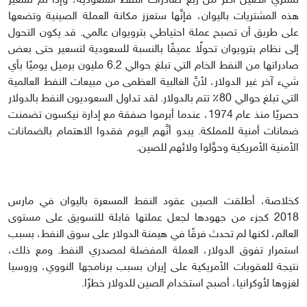
تشتري الصين أكثر من ربع صادرات النفط السعودية، وإذا تم تسعير
هذه المشتريات باليوان، فإنَّها ستعزز مكانة العملة الصينية وتضعها
على طريق أن تصبح عملة احتياطي بترويوان عالمي. قد يكون التحول
إلى نظام بترويوان تحولًا عميقًا بالنسبة للسعودية لتسعير حتى بعض
صادراتها من النفط الخام التي تبلغ حوالي 6.2 مليون برميل يوميًا بأي
شيء آخر غير الدولار، لأنَّ الغالبية العظمى من مبيعات النفط العالمية
التي تبلغ حوالي 80٪ تتم بالدولار. لقد تداول السعوديون النفط بالدولار
حصريًا منذ عام 1974، عندما أبرموا صفقة مع إدارة نيكسون تضمنت
ضمانات أمنية للمملكة. يبدو أنَّهم اليوم فقدوا الاهتمام بالضمانات
الأمنية الأمريكية وحوَّلوا ولائهم للصين.
كخلاصة، أطلقت الصين عقود النفط المسعرة باليوان في مارس
2018 كجزء من جهودها لجعل عملتها قابلة للتسويق على مستوى
العالم، لكنها لم تحدث فرقًا في هيمنة الدولار على سوق النفط، بسبب
استمرار تفوق الدولار، العملة المفضلة لمصدري النفط. ومع ذلك،
نتيجة للعقوبات الأمريكية على إيران بسبب برنامجها النووي، وروسيا
لغزوها لأوكرانيا، أصبح استخدام الصين للدولار خطرًا.