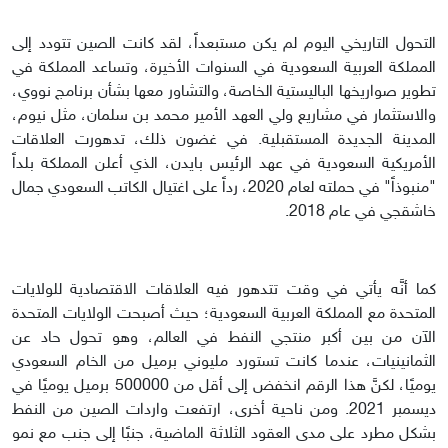
التحول التاريخي اليوم لم يكن مستبعداً، لقد كانت الصين تتودد إلى
المملكة العربية السعودية في السنوات الأخيرة، وتساعد المملكة في
تطوير صواريخها الباليستية الخاصة، والتشاور معها بشأن برنامج نووي،
والاستثمار في مشاريع ولي العهد الأمير محمد بن سلمان، مثل نيوم،
المدينة الجديدة المستقبلية. في غضون ذلك، تدهورت العلاقات
الأمريكية السعودية في عهد الرئيس بايدن، الذي أعلن المملكة بلداً
"منبوذاً" في حملته لعام 2020، رداً على اغتيال الكاتب السعودي جمال
خاشقجي في عام 2018.
كما أنَّه يأتي في وقت تتدهور فيه العلاقات الاقتصادية للولايات
المتحدة مع المملكة العربية السعودية؛ حيث أصبحت الولايات المتحدة
الآن من بين أكبر منتجي النفط في العالم، وهو تحول حاد عن
الثمانينيات، عندما كانت تستورد مليوني برميل من الخام السعودي
يوميًا، لكنَّ هذا الرقم انخفض إلى أقل من 500000 برميل يوميًا في
ديسمبر 2021. ومن ناحية أخرى، ارتفعت واردات الصين من النفط
بشكل مطرد على مدى العقود الثلاثة الماضية، جنبًا إلى جنب مع نمو