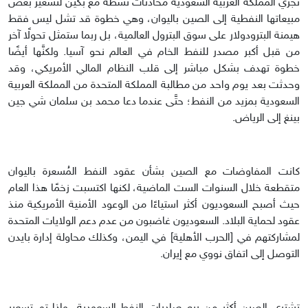
تُجري المملكة العربية السعودية محادثات نشطة مع بكين لتسعير بعض
مبيعاتها النفطية إلى الصين باليوان، وهي خطوة قد تشل ليس فقط
هيمنة البترودولار على سوق البترول العالمية، بل ربما ستمثل تحولًا آخر
من قبل أكبر مصدر للنفط الخام في العالم نحو آسيا. ولكنَّها أيضًا
خطوة تهدف بشكل مباشر إلى قلب النظام المالي الأمريكي، وقد
وحدثت بعد يوم واحد من مطالبة المملكة المتحدة من المملكة العربية
السعودية بمزيد من النفط؛ حتَّى عندما دعا محمد بن سلمان شي جين
بينغ إلى الرياض.
كانت المفاوضات مع الصين بشأن عقود النفط المُسعرة باليوان
متقطعة خلال السنوات الست الماضية، لكنها اكتسبت زخمًا هذا العام
حيث أصبح السعوديون أكثر استياءًا من الوعود الأمنية الأمريكية منذ
عقود لحماية البلاد. السعوديون غاضبون من عدم دعم الولايات المتحدة
لمشاركتهم في [الحرب الأهلية] في اليمن، وكذلك محاولة إدارة بايدن
التوصل إلى اتفاق نووي مع إيران.