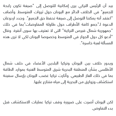
بيد أن الرئيس التركي يرى إمكانية للتوصل إلى "صيغة تكون رابحة
للجميع" في الخلاف الدائر مع اليونان حول ثروات المتوسط. وأضاف
"اعتقد أنه يمكننا التوصل إلى صيغة تحفظ حق الجميع". وجدد اردوغان
الدعوة لـ"جمع كافة الأطراف حول طاولة المفاوضات"بما في ذلك
"جمهورية شمال قبرص التركية" التي لا تعترف بها سوى أنقرة. وقال
"أدعو كل دول الجوار في المتوسط وخصوصا اليونان لكي لا ترى هذه
المسألة لعبة خاسرة".
ويدور خلاف بين اليونان وتركيا البلدين الأعضاء في حلف شمال
الأطلسي بشأن المنطقة البحرية شرق المتوسط الغنية بموارد الطاقة
بما في ذلك الغاز الطبيعي. وأثارت تركيا غضب اليونان بإرسال سفينة
استكشاف وزوارق من البحرية إلى مياه متنازع عليها.
لكن اليونان أصرت على ضرورة وقف تركيا عمليات الاستكشاف قبل
بدء التفاوض.