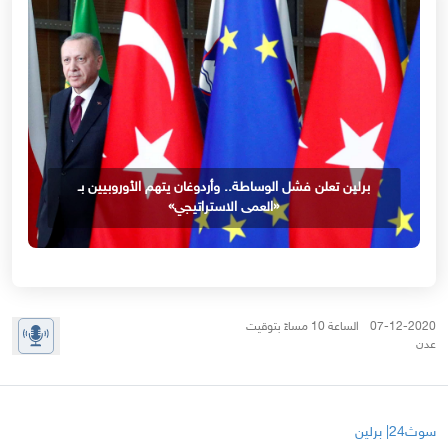
برلين تعلن فشل الوساطة.. وأردوغان يتهم الأوروبيين بـ
«العمى الاستراتيجي»
07-12-2020 الساعة 10 مساءً بتوقيت
عدن
سوث24| برلين