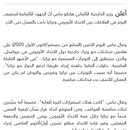
أعلن
وزير الخارجية الألماني هايكو ماس أنّ الجهود الألمانية لتخفيف
التوتر في العلاقات بين الاتحاد الأوروبي وتركيا باءت بالفشل حتى الآن.
وقال ماس اليوم الاثنين (السابع من ديسمبر/كانون الأول 2020) على
هامش محادثات مع وزراء خارجية دول الاتحاد الأوروبي في بروكسل،
والذي سيتطرق إلى التوترات المستمرة مع تركيا،: "في الأشهر القليلة
الماضية، حاولت ألمانيا جاهدة إيجاد طريقة لدفع الحوار مع تركيا"،
مضيفا أنه بسبب التوترات بين تركيا وقبرص واليونان لم يكن من
الممكن للأسف بدء محادثات مباشرة.
وقال ماس: "كانت هناك استفزازات كثيرة للغاية"، مضيفا أنه سيُجرى
لذلك مناقشة العواقب. ومن المتوقع اتخاذ قرار بشأن كيفية المضي
قدماً مع تركيا خلال قمة الاتحاد الأوروبي يومي الخميس والجمعة
المقبلين. وقرر قادة الاتحاد مطلع تشرين أول/أكتوبر الماضي إجراء