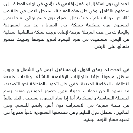
الميداني دون استفزاز لرد فعل إقليمي قد يؤدي في نهاية المطاف إلى
سحقهم بالكامل. وفي ظل هذه المعادلة، سيدخل اليمن في حالة من
"اللا حرب واللا سلم"، حيث يظل الصراع دون حسم نهائي، فيما يبقى
الحوثيون قوة عسكرية منهكة. في المقابل، قد تجد السعودية
والإمارات في هذه المرحلة فرصة لإعادة ترتيب شبكة تحالفاتها المحلية
في اليمن، مستفيدة من فترة الجمود لتعزيز نفوذها وتثبيت حضور
حلفائها على الأرض.
في المحصّلة، يمكن القول، إنّ مستقبل اليمن في الشمال والجنوب
سيظل مرهوناً جزئيا بالتوازنات الإقليمية الناشئة، وبالذات طبيعة
التحالفات الدفاعية الجديدة. ففي حال اتجهت المنطقة نحو التصعيد،
قد يشهد اليمن تحولات جذرية تنهي حضور الحوثيين وتعيد رسم
الخريطة السياسية والعسكرية. أما إذا ساد الجمود، فسيبقى البلد عالقاً
في حلقة مفرغة من الاستنزاف دون أفق واضح للحسم. وفي
الحالتين، ستظل دول الخليج وفي مقدمتها السعودية لاعباً محورياً في
تحديد مسار الأزمة اليمنية.