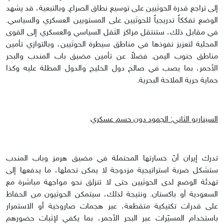
إلى تراجع قدرة الحوثيين على توسيع نطاق الصراع. وبالتبعية، قد يشهد
الوضع تفككاً تدريجياً للحوثيين على المستويين العسكري والسياسي.
في مقابل ذلك، ستنتقل مراكز الثقل السياسي والعسكري إلى القوى
المحلية لتعزيز نفوذها في مناطق سيطرة الحوثيين، وبالتوازي تأمين
مناطق جنوب اليمن. فضلاً عن تأمين مضيق باب المندب والبحر
الأحمر، بما يصب في صالح دول الخليج والدول المطلة عليه وكذا
حماية حرية الملاحة البحرية.
السيناريو الثاني: الجمود دون حسم عسكري
تدرك إيران أنّ خسارتها المحتملة في مضيق هرمز وباب المندب
ستشكل ضربة استراتيجية مزدوجة لا يمكن تحملها، ما يدفعها إلى
تهدئة الوضع لدى الحوثيين حتى لا تنزلق نحو مواجهة مباشرة مع
السعودية أو باكستان. ونتيجة لذلك، سيتمكن الحوثيون من الحفاظ
على قدرات تكتيكية متقطعة، عبر هجمات صاروخية أو الاستمرار
باستخدام المسيّرات عبر البحر الأحمر، بما يكفي لإثبات حضورهم