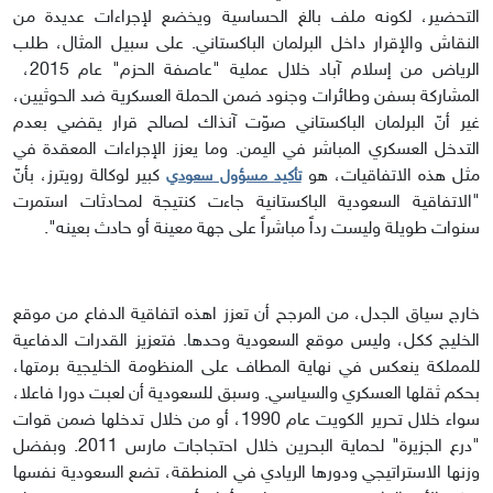
التحضير، لكونه ملف بالغ الحساسية ويخضع لإجراءات عديدة من
النقاش والإقرار داخل البرلمان الباكستاني. على سبيل المثال، طلب
الرياض من إسلام آباد خلال عملية "عاصفة الحزم" عام 2015،
المشاركة بسفن وطائرات وجنود ضمن الحملة العسكرية ضد الحوثيين،
غير أنّ البرلمان الباكستاني صوّت آنذاك لصالح قرار يقضي بعدم
التدخل العسكري المباشر في اليمن. وما يعزز الإجراءات المعقدة في
مثل هذه الاتفاقيات، هو
كبير لوكالة رويترز، بأنّ
تأكيد مسؤول سعودي
"الاتفاقية السعودية الباكستانية جاءت كنتيجة لمحادثات استمرت
سنوات طويلة وليست رداً مباشراً على جهة معينة أو حادث بعينه".
خارج سياق الجدل، من المرجح أن تعزز اهذه اتفاقية الدفاع من موقع
الخليج ككل، وليس موقع السعودية وحدها. فتعزيز القدرات الدفاعية
للمملكة ينعكس في نهاية المطاف على المنظومة الخليجية برمتها،
بحكم ثقلها العسكري والسياسي. وسبق للسعودية أن لعبت دورا فاعلا،
سواء خلال تحرير الكويت عام 1990، أو من خلال تدخلها ضمن قوات
"درع الجزيرة" لحماية البحرين خلال احتجاجات مارس 2011. وبفضل
وزنها الاستراتيجي ودورها الريادي في المنطقة، تضع السعودية نفسها