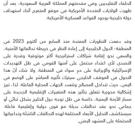
الحلفاء التقليديين وفي مقدمتهم المملكة العربية السعودية، بعد أن
ظهرت الولايات المتحدة الأمريكية في موقع المتفرج أثناء استهداف
دولة خليجية بوجود القواعد العسكرية الأمريكية.
وقد دفعت التطورات الممتدة منذ السابع من أكتوبر 2023 في
المنطقة؛ الدول الخليجية إلى إعادة النظر في خريطة تحالفاتها الأمنية،
والسعي نحو إقامة شراكات استراتيجية أكثر موثوقية وقدرة على
التصدي لأي اعتداء محتمل على أمنها القومي في ظل التهديدات
الإسرائيلية والإيرانية على حدٍ سواء في المنطقة. ولا شك أنّ هذا
التحول في الموقف الخليجي سيترك تأثيره المباشر على الوضع في
اليمن، حيث تتداخل المصالح وتتعدد الجهات المحلية الفاعلة. لذا، تبرز
إشكالية محورية تتعلق بتأثير هذه المتغيرات الإقليمية الجديدة على
مسار الأزمة اليمنية، خاصة في ظل توجه دول الخليج بشكل ثنائي أو
جماعي نحو عقد تحالفات بديلة مع قوى دولية وإقليمية فاعلة.
سيستكشف التحليل الأبعاد المختلفة لهذه التحالفات الناشئة وتداعياتها
المحتملة على المشهد اليمني.