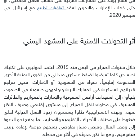
في مسار يؤكد على المقاربات الفردية على حساب العمل الجماعي، أو
حتى ذهاب الإمارات والبحرين لعقد
مع إسرائيل في
اتفاقيات تطبيع
سبتمبر 2020.
أثر التحولات الأمنية على المشهد اليمني
خلال سنوات الصراع في اليمن منذ 2015، اعتمد الحوثيون على تكتيك
تصعيدي كلما تعرضوا لضغط عسكري ميداني من القوى اليمنية الأخرى
المدعومة إقليمياً، سواء من السعودية أو الإمارات. فحين تتراجع
قدراتهم العسكرية في المعارك البرية ويواجهون صعوبة في الصمود،
يلجأون إلى استهداف أراضي السعودية والإمارات بالصواريخ والطائرات
المسيّرة، في محاولة لنقل الصراع إلى مستوى إقليمي وصرف النظر
عنهم. وبهذه الاستراتيجية ظلوا يستثمرون ردود الفعل الدولية لخلق
ضغوط على مختلف الأطراف الإقليمية والمحلية، بما يدفع نحو الدعوة
إلى وقف القتال وفرض مسار تفاوضي يمنحهم فرصة لإعادة ترتيب
صفوفهم، وهو ما تكرر حدوثه في أكثر من محطة.