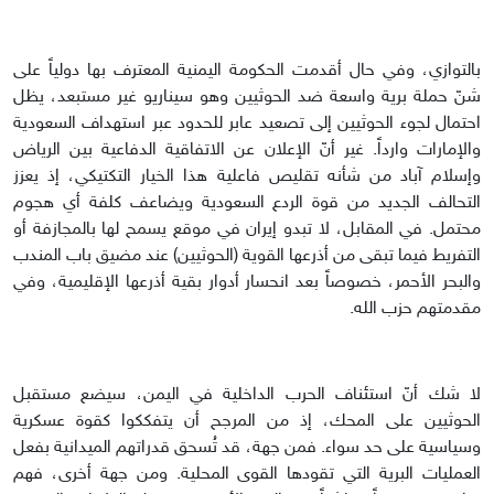
بالتوازي، وفي حال أقدمت الحكومة اليمنية المعترف بها دولياً على
شنّ حملة برية واسعة ضد الحوثيين وهو سيناريو غير مستبعد، يظل
احتمال لجوء الحوثيين إلى تصعيد عابر للحدود عبر استهداف السعودية
والإمارات وارداً. غير أنّ الإعلان عن الاتفاقية الدفاعية بين الرياض
وإسلام آباد من شأنه تقليص فاعلية هذا الخيار التكتيكي، إذ يعزز
التحالف الجديد من قوة الردع السعودية ويضاعف كلفة أي هجوم
محتمل. في المقابل، لا تبدو إيران في موقع يسمح لها بالمجازفة أو
التفريط فيما تبقى من أذرعها القوية (الحوثيين) عند مضيق باب المندب
والبحر الأحمر، خصوصاً بعد انحسار أدوار بقية أذرعها الإقليمية، وفي
مقدمتهم حزب الله.
لا شك أنّ استئناف الحرب الداخلية في اليمن، سيضع مستقبل
الحوثيين على المحك، إذ من المرجح أن يتفككوا كقوة عسكرية
وسياسية على حد سواء. فمن جهة، قد تُسحق قدراتهم الميدانية بفعل
العمليات البرية التي تقودها القوى المحلية. ومن جهة أخرى، فهم