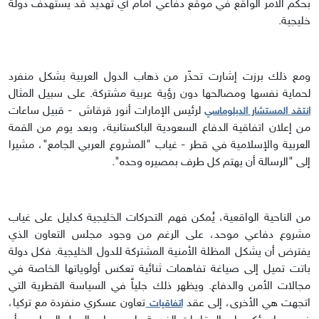
بحكم الأمر الواقع في موقع دفاعي أمام أي تهديد قد يستهدف دولة
خليجية.
ومع ذلك برزت إشارت تحذّر من ذهاب الدول العربية بشكل منفرد
لحماية نفسها ومصالحها دون رؤية عربية مشتركة. على سبيل المثال
لرئيس الإمارات أنور قرقاش - قبيل ساعات
انتقد المستشار الدبلوماسي
من إعلان اتفاقية الدفاع السعودية الباكستانية، وبعد يوم من القمة
العربية والإسلامية في قطر - غياب "المشروع العربي الجامع"، مشيرا
إلى "الرسالة أن يهتم كل طرف بمصيره وحده".
من الناحية الواقعية، يُمكن فهم التحركات الخليجية كدليل على غياب
مشروع دفاعي موحد، على الرغم من وجود مجلس التعاون الذي
يفترض أن يشكل المظلة الأمنية المشتركة للدول الخليجية. فكل دولة
باتت تميل إلى صياغة تفاهمات ثنائية تعكس أولوياتها الخاصة في
مجالات الأمن والدفاع. ويظهر ذلك جلياً في السياسة القطرية التي
اتجهت هي الأخرى، إلى عقد
تعاون عسكري منفردة مع تركيا،
اتفاقيات