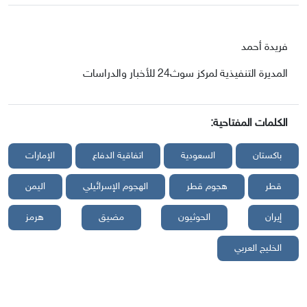
فريدة أحمد
المديرة التنفيذية لمركز سوث24 للأخبار والدراسات
الكلمات المفتاحية:
باكستان
السعودية
اتفاقية الدفاع
الإمارات
قطر
هجوم قطر
الهجوم الإسرائيلي
اليمن
إيران
الحوثيون
مضيق
هرمز
الخليج العربي