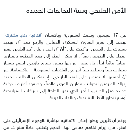
الأمن الخليجي وبنية التحالفات الجديدة
في 17 سبتمبر، وقعت السعودية وباكستان "
"
اتفاقية دفاع مشترك
تهدف إلى تعزيز التعاون العسكري الدفاعي والردع ضد أي تهديد
مشترك على البلدين، وأكدت على "أنّ أي اعتداء على أحد البلدين يعتبر
اعتداء على الطرفين معاً". لا يمكن النظر إلى هذه الخطوة باعتبارها
اتفاقاً ثنائياً آنياً، بل يتعين قراءتها ضمن سياق تاريخي اتسم بمسار
متقارب حيناً ومتباعد حيناً آخر في العلاقات السعودية - الباكستانية. غير
أنّ أهميتها لا تقتصر على البعد التاريخي، إذ يعكس التحالف الجديد
إدراك الطرفين لتحولات موازين القوى عالمياً، وصعود أطراف دولية
جديدة مثل الصين، الأمر الذي يعزز الحاجة إلى شراكات استراتيجية
أوسع تتجاوز الأطر التقليدية، وبالذات الغربية.
ورغم أنّ كثيرين ربطوا إعلان الاتفاقية مباشرة بالهجوم الإسرائيلي على
قطر، فإنّ إبرام تفاهم دفاعي بهذا الحجم يتطلب عادةً سنوات من