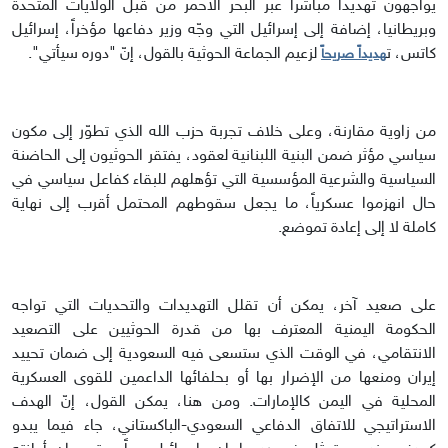
يواجهون تهديداً مباشراً عبر البحر الأحمر من قبل الولايات المتحدة
وبريطانيا، إضافة إلى إسرائيل التي وجّه وزير دفاعها مؤخراً، إسرائيل
كاتس، ت
لزعيم الجماعة الحوثية بالقول، إنّ "دوره سيأتي".
هديداً صريحاً
من زاوية مقارنة، وعلى خلاف تجربة حزب الله الذي تطوّر إلى مكون
سياسي مؤثر ضمن البنية اللبنانية لعقود، يفتقر الحوثيون إلى الحاضنة
السياسية والشرعية المؤسسية التي تؤهلهم للبقاء كفاعل سياسي في
حال انهزموا عسكرياً، ما يجعل سقوطهم المحتمل أقرب إلى نهاية
كاملة لا إلى إعادة تموضع.
على صعيد آخر، يمكن أن تقلل التهديدات والتحديات التي تواجه
الحكومة اليمنية المعترف بها من قدرة الحوثيين على التصعيد
الانتقامي، في الوقت الذي ستسعى فيه السعودية إلى ضمان تحييد
إيران ومنعها من الإضرار بها أو بحلفائها الداعمين للقوى العسكرية
المحلية في اليمن كالإمارات. ومن هنا، يمكن القول، إنّ الهدف
الاستراتيجي للاتفاق الدفاعي السعودي-الباكستاني، جاء فيما يبدو