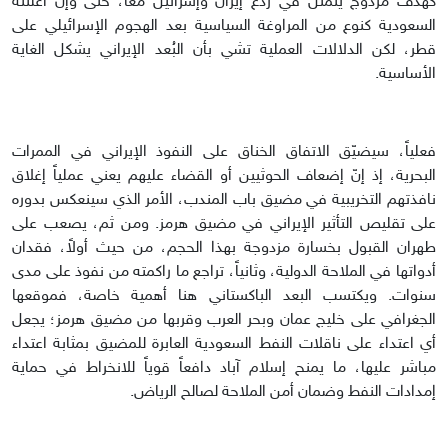
كهدف مزدوج يتمثل في ردع إيران وإسرائيل معاً، حتى وإن أعلنته
السعودية كنوع من المراوغة السياسية بعد الهجوم الإسرائيلي على
قطر، لكن الدلالات العملية تشي بأن البُعد الإيراني يشكل الغاية
الأساسية.
فعلياً، سيضيّق الاتفاق الخناق على النفوذ الإيراني في الممرات
البحرية، إذ إنّ إضعاف الحوثيين أو القضاء عليهم يعني عملياً إغلاق
نافذتهم التخريبية في مضيق باب المندب، الأمر الذي سينعكس بدوره
على تقليص التأثير الإيراني في مضيق هرمز. ومن ثم، يصعب على
طهران القبول بخسارة مزدوجة بهذا الحجم، من حيث أولاً، فقدان
أدواتها في الملاحة الدولية، وثانياً، تراجع ما راكمته من نفوذ على مدى
سنوات. ويكتسب البعد الباكستاني هنا أهمية خاصة، فموقعها
الجغرافي على خليج عمان وبحر العرب وقربها من مضيق هرمز؛ يجعل
أي اعتداء على ناقلات النفط السعودية العابرة للمضيق بمثابة اعتداء
مباشر عليها، ما يمنح إسلام آباد دافعاً قوياً للانخراط في حماية
إمدادات النفط وضمان أمن الملاحة لصالح الرياض.