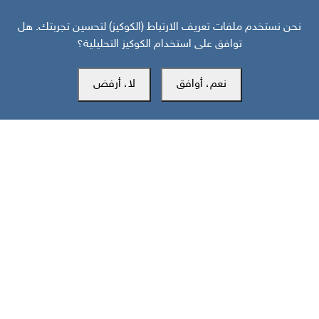
نحن نستخدم ملفات تعريف الارتباط (الكوكيز) لتحسين تجربتك. هل
توافق على استخدام الكوكيز التحليلية؟
قبل 15 يوم
نعم، أوافق
لا، أرفض
خارطة تفاعلية: تصعيد سعودي حوثي وهجمات على جبهات الجنوب
والساحل تخلّف 43 قتيلا
مركز سوث24 للأخبار والدراسات
مكتب عدن