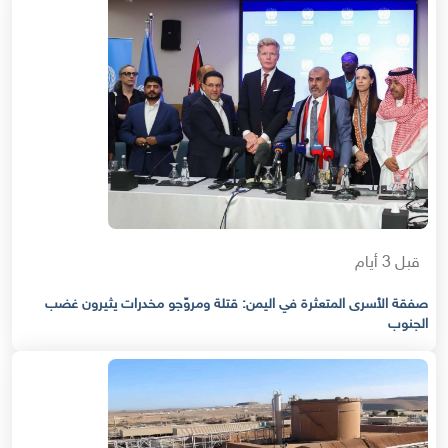
قبل 3 أيام
صفقة الأسرى المتعثرة في اليمن: قتلة ومروّجو مخدرات يثيرون غضب
الجنوب