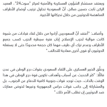
ويعتقد مستشار الشؤون العسكرية والأمنية لمركز "سوث24"، العميد
الركن ثابت حسين صالح، أنَّ السعودية تحاول ترتيب أوضاع الأطراف
المناهضة للحوثيين من خلال تحركاتها الأخيرة.
وأضاف: "أعتقد أنَّ السعوديين أرادوا من خلال لقاء قيادات من شبوة
كانت موالية لحزب الإصلاح إبان فترة سيطرة الحزب كسب جميع
الأطراف وعدم ترك أي طرف مهما كان حجمه محدودًا حتى لا يستغله
الحوثيون أو قوى أخرى معادية للتحالف."
وعلَّق الخبير العسكري على اللقاء السعودي بقوات درع الوطن في عدن
قائلًا: "كثر الحديث عن أسباب وأهداف تكوين قوة درع الوطن في هذا
الوقت بالذات، حيث توجد قوات جنوبية كافية للدفاع عن الجنوب، بل
والمشاركة إلى جانب قوات حراس الجمهورية وغيرها لخوض معارك
ضد الحوثيين إن تطلب الأمر ذلك."