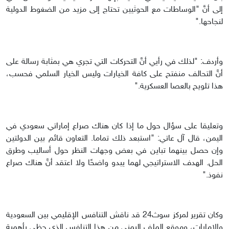
إلى أنَّ "الوساطات مع الحوثيين تحتاج إلى مزيد من الضغوط الدولية
لنجاحها."
وأردف: "لذلك في رأيي أنَّ التحركات التي تجري هي بمثابة رسالة على
أنَّ التحالف منفتح على كافة الخيارات وليس الخيار السلمي فحسب،
هذا تلويح بالعصا العسكرية."
وتعليقا على سؤال حول ما إذا كان هناك صراع إماراتي سعودي في
اليمن، قال آل عاتي: "استبعد ذلك تماما. التعاون قائم بين الدولتين
وإن حصل بينهما تباين في بعض وجهات النظر حول أساليب وطرق
الحل. الهدف الاستراتيجي لهما يبدو واضحًا ولا اعتقد أنَّ هناك صراع
نفوذ."
وكان تقرير لمركز سوث24 قد ناقش التنافس الإقليمي بين السعودية
والإمارات، وموقع الملف اليمني من هذا التنافس الذي حظي بأهمية