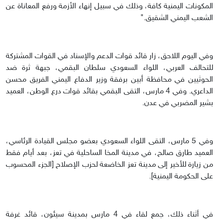
المكونات اليمنية كافة، وذلك في سبيل إنهاء الأزمة ورفع المعاناة عن
الشعب اليمني الشقيق."
وفي اليوم اللاحق، زار قائد قوات الدعم والإسناد في القوات المشتركة
للتحالف العربي، اللواء السعودي سلطان البقمي، جبهة ثرة ضد
الحوثيين في محافظة أبين برفقة وزير الدفاع اليمني الفريق محسن
الداعري. وفي 4 مارس، التقى البقمي بقائد قوات درع الوطن، العميد
بشير المضربي في عدن.
وفي 5 مارس، التقى اللواء السعودي بعضو مجلس القيادة الرئاسي،
العميد طارق صالح، في مدينة المخا الساحلية في تعز، بعد أيام فقط
من زيارة للأخير إلى مدينة تعز الخاضعة لحزب الإصلاح [الجزء المحسوب
على الحكومة اليمنية].
في أثناء ذلك، جمع لقاء في 4 مارس بمدينة سيئون، قائد غرفة