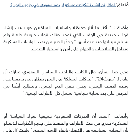
مُتعلق:
لماذا يتم إنشاء تشكيلات عسكرية بدعم سعودي في جنوب اليمن؟
وأضاف: " أكثر ما أثار حفيظة واستغراب المراقبين هو سبب إنشاء
قوات جديدة في الوقت الذي توجد هناك قوات جنوبية جاهزة ولم
تستلم مرتباتها منذ عدة أشهر." وحذَّر الخبير من تعدد الولاءات العسكرية
وتداخل الصلاحيات والمهام على أمن واستقرار الجنوب.
وفي هذا الشأن، قال الكاتب والباحث السياسي السعودي مبارك آل
عاتي لـ "سوث24": "تحركات المملكة في اليمن تنطلق من حرصها على
وحدة الصف اليمني، وعلى حقن الدم اليمني، وتنطلق أيضًا من
الحرص على بدء عملية سياسية تشمل كل الأطراف اليمنية."
وأضاف: "اعتقد أن التحركات السعودية جميعها سواء السياسة أو
العسكرية تندرج في حث الأطراف والضغط على جميع الأطراف للاقتناع
بأن العملية السياسية هي الكفيلة بإنهاء الأزمة اليمنية." ولفت آل عاتي