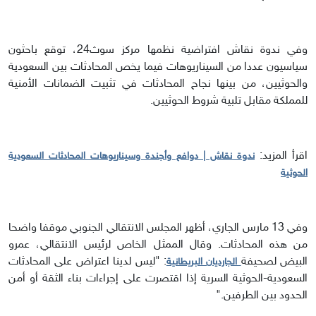
وفي ندوة نقاش افتراضية نظمها مركز سوث24، توقع باحثون
سياسيون عددا من السيناريوهات فيما يخص المحادثات بين السعودية
والحوثيين، من بينها نجاح المحادثات في تثبيت الضمانات الأمنية
للمملكة مقابل تلبية شروط الحوثيين.
اقرأ المزيد:
ندوة نقاش | دوافع وأجندة وسيناريوهات المحادثات السعودية
الحوثية
وفي 13 مارس الجاري، أظهر المجلس الانتقالي الجنوبي موقفا واضحا
من هذه المحادثات. وقال الممثل الخاص لرئيس الانتقالي، عمرو
البيض لصحيفة
: "ليس لدينا اعتراض على المحادثات
الجارديان البريطانية
السعودية-الحوثية السرية إذا اقتصرت على إجراءات بناء الثقة أو أمن
الحدود بين الطرفين."