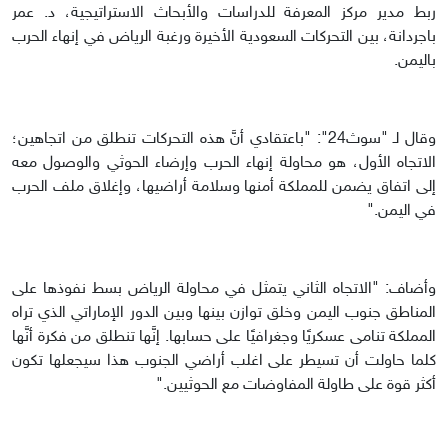
ربط مدير مركز المعرفة للدراسات والأبحاث الاستراتيجية، د. عمر
باجردانة، بين التحركات السعودية الأخيرة ورغبة الرياض في إنهاء الحرب
باليمن.
وقال لـ "سوث24": "باعتقادي أنَّ هذه التحركات تنطلق من اتجاهين؛
الاتجاه الأول، هو محاولة إنهاء الحرب وإرضاء الحوثي والوصول معه
إلى اتفاق يضمن للمملكة أمنها وسلامة أراضيها، وإغلاق ملف الحرب
في اليمن."
وأضاف: "الاتجاه الثاني يتمثل في محاولة الرياض بسط نفوذها على
المناطق جنوب اليمن وخلق توازن بينها وبين الدور الإماراتي الذي تراه
المملكة تنامى عسكريًا وجغرافيًا على حسابها. إنَّها تنطلق من فكرة أنَّها
كلما حاولت أن تسيطر على اغلب أراضي الجنوب هذا سيجعلها تكون
أكثر قوة على طاولة المفاوضات مع الحوثيين."