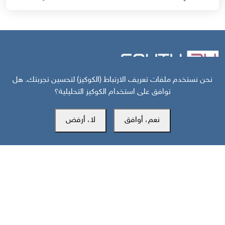
نحن نستخدم ملفات تعريف الارتباط (الكوكيز) لتحسين تجربتك. هل
توافق على استخدام الكوكيز التحليلية؟
مركز سوث24 للأخبار والدراسات
نعم، أوافق
لا، أرفض
مكتب عدن