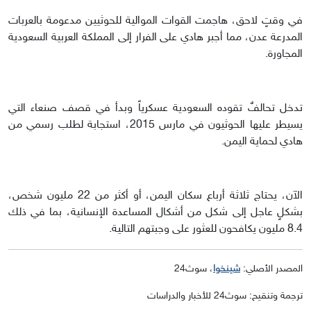
في وقتٍ لاحق، هاجمت القوات الموالية للحوثيين مدعومة بالعربات
المدرعة عدن، مما أجبر هادي على الفرار إلى المملكة العربية السعودية
المجاورة.
تدخل تحالفٌ تقوده السعودية عسكرياً وبدأ في قصف صنعاء التي
يسيطر عليها الحوثيون في مارس 2015، استجابة لطلب رسمي من
هادي لحماية اليمن.
الآن، يحتاج ثلاثة أرباع سكان اليمن، أو أكثر من 22 مليون شخص،
بشكلٍ عاجل إلى شكل من أشكال المساعدة الإنسانية، بما في ذلك
8.4 مليون يكافحون للعثور على وجبتهم التالية.
المصدر الأصلي:
شينخوا
، سوث24
ترجمة وتنقيح: سوث24 للأخبار والدراسات