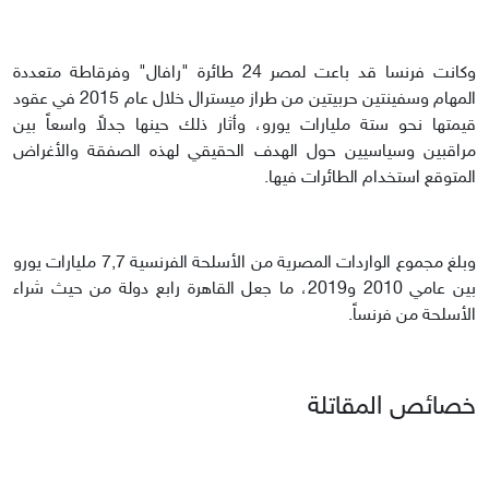
وكانت فرنسا قد باعت لمصر 24 طائرة "رافال" وفرقاطة متعددة
المهام وسفينتين حربيتين من طراز ميسترال خلال عام 2015 في عقود
قيمتها نحو ستة مليارات يورو، وأثار ذلك حينها جدلاً واسعاً بين
مراقبين وسياسيين حول الهدف الحقيقي لهذه الصفقة والأغراض
المتوقع استخدام الطائرات فيها.
وبلغ مجموع الواردات المصرية من الأسلحة الفرنسية 7,7 مليارات يورو
بين عامي 2010 و2019، ما جعل القاهرة رابع دولة من حيث شراء
الأسلحة من فرنساً.
خصائص المقاتلة