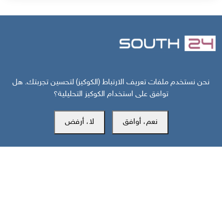
مركز سوث24 للأخبار والدراسات
نحن نستخدم ملفات تعريف الارتباط (الكوكيز) لتحسين تجربتك. هل
توافق على استخدام الكوكيز التحليلية؟
نعم، أوافق
لا، أرفض
مكتب عدن