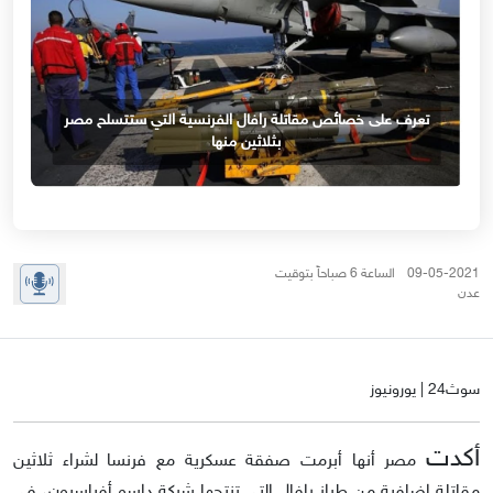
تعرف على خصائص مقاتلة رافال الفرنسية التي ستتسلح مصر
بثلاثين منها
09-05-2021 الساعة 6 صباحاً بتوقيت
عدن
سوث24 | يورونيوز
أكدت
مصر أنها أبرمت صفقة عسكرية مع فرنسا لشراء ثلاثين
مقاتلة إضافية من طراز رافال التي تنتجها شركة داسو أفياسيون، في