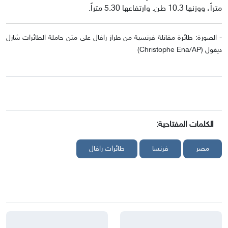
متراً، ووزنها 10.3 طن. وارتفاعها 5.30 متراً.
- الصورة: طائرة مقاتلة فرنسية من طراز رافال على متن حاملة الطائرات شارل
ديغول (Christophe Ena/AP)
الكلمات المفتاحية:
مصر
فرنسا
طائرات رافال