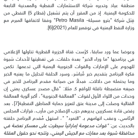
منطقة عياذ وتديره شركة الاستثمارات النفطية والمعدنية التابعة
للحكومة اليمنية. إذ من المقرر أن يتم تشغيل (قطاع 5) النفطي من
قِبَل شركة "بترو مسيلة- Petro Masila" وفقا لاتفاقها المبرم مع
وزارة النفط اليمنية في نوفمبر للعام (2021)[6].
وعوضا عما ورد سابقا، كرّست قناة الجزيرة القطرية تناولها الإعلامي
في برنامجها "ما وراء الخبر" بعدة حلقات، في تغطيتها لأحداث شبوة
للهجوم على الإمارات والقوات الجنوبية اليمنية التي تدعمها. تكمن
فكرة البرنامج بتقديم خبر مُباشر، وسرد الحلقة لتحليل ما يعنيه الخبر
وما يحتمله من دلالات. فبدلاً من صياغة مقدم البرنامج للخبر في
صيغه منضبطة ناقلة للواقع كـ مثلا: "قال مصدر عسكري يمني إن
وحدات من اللواء الأول لقوات "العمالقة الجنوبية"، أكبر ألوية العمالقة
القتالية وصلت إلى مدينة عتق لتعزيز حماية المناطق النفطية[7]، بعد
رفض قادة عسكريين يديرهم حزب الإصلاح من مأرب، قرارات المجلس
الرئاسي، وعقب اتهامهم بـ "التمرد" "، استهل مُقدم البرنامج حلقته
بالحديث عن:
"قوات مدعومة إماراتياً سيطرت على معسكر نعضة في
محافظة شبوة بعد معارك مع الجيش اليمني، وتتجه نحو حقول العقلة