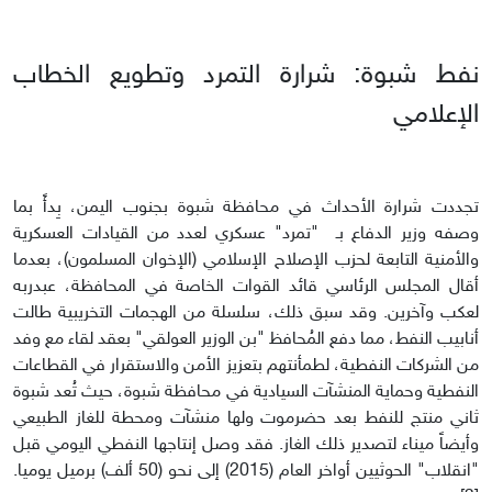
نفط شبوة: شرارة التمرد وتطويع الخطاب
الإعلامي
تجددت شرارة الأحداث في محافظة شبوة بجنوب اليمن، بِدأً بما
وصفه وزير الدفاع بـ "تمرد" عسكري لعدد من القيادات العسكرية
والأمنية التابعة لحزب الإصلاح الإسلامي (الإخوان المسلمون)، بعدما
أقال المجلس الرئاسي قائد القوات الخاصة في المحافظة، عبدربه
لعكب وآخرين. وقد سبق ذلك، سلسلة من الهجمات التخريبية طالت
أنابيب النفط، مما دفع المُحافظ "بن الوزير العولقي" بعقد لقاء مع وفد
من الشركات النفطية، لطمأنتهم بتعزيز الأمن والاستقرار في القطاعات
النفطية وحماية المنشآت السيادية في محافظة شبوة، حيث تُعد شبوة
ثاني منتج للنفط بعد حضرموت ولها منشآت ومحطة للغاز الطبيعي
وأيضاً ميناء لتصدير ذلك الغاز. فقد وصل إنتاجها النفطي اليومي قبل
"انقلاب" الحوثيين أواخر العام (2015) إلى نحو (50 ألف) برميل يوميا.