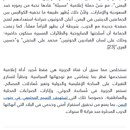
اليمني"، مع شنّ حملة إعلامية "مسيئة" قادها نخبة من رموزه ضد
السعودية والإمارات. ولأنّ ذلك يُظهر طبيعة ما تخفيه الكواليس بين
الجماعتين الدينتين في اليمن، أعلن الحوثيون صراحة استعدادهم لفتح
صفحة جديدة مع الحزب، شريطة أن يظهر التزاماً معلناً، كما زعمت
الجماعة أن أسلحتها الصاروخية والطائرات المسيرة ستكون حاضرة؛
وذلك على لسان القياديين الحوثيين" محمد علي البخيتي" و"حسين
العزي"[23].
نستخلص مما سبق أن قناة الجزيرة هي فقط مُجرد أداة إعلامية
تستخدمها قطر بما يتماشى مع توجهاتها السياسية. ونظراً لتسارع
التغيرات على الساحة الإقليمية والدولية وتغير مُعادلات المصالح،
تستمر الجزيرة في مُساندة الحوثي، وإثارات الصراعات المحلية
والمناطقية، خصوصا تلك التي
تستهدف النسيج المجتمعي في جنوب
، بما يمنع من تحقيق استقرار أمني وخدمي في البلاد التي أنهكتها
اليمن
الحرب المدمّرة منذ قرابة 8 سنوات.