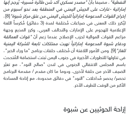
النفطية"
، مضيفا بأنّ
"مصدر عسكري أكد شن طائرة مُسيرة- يُرجح إنها
إماراتية -غارات على الجيش اليمني في المنطقة بعد نحو أسبوع من
إخراج القوات المدعومة إماراتياً للجيش اليمني من عتق مركز شبوة"
[8]،
ليُكرر ذلك المعنى في صياغات مُختلفة لمدة (3 دقائق) مُكرساً اللغة
الإعلامية للهجوم على الإمارات والتحالف العربي، وكرر المذيع وجهة
مزاعم القوات الموالية لحزب الإصلاح عندما زعم أنّ
"قوات العمالقة
ودفاع شبوة المدعومة إماراتياً نهبت ممتلكات تابعة للشركة اليمنية
للغاز"
[9]. ومن الأمور اللافتة أن مُختلف حلقات برنامج "ما وراء الخبر"،
في تناولها للتطورات الأخيرة في جنوب اليمن ثبتت استضافة المُتحدث
باسم المجلس الانتقالي الجنوبي في لندن "صالح النود"، مع تغيّر
الضيف الآخر من حلقة لأخرى، ودوما ما كان مقدم / مقدمة البرنامج
تحصر/ يحصر مُداخلات "النود" في دقائق محدودة، مع إتاحة المساحة
الأكبر من الوقت للطرف الآخر.
إزاحة الحوثيين عن شبوة