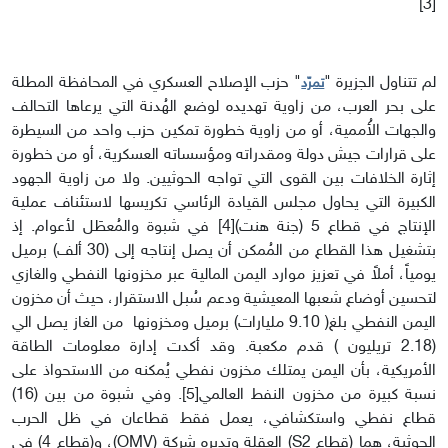
[3]
لم تتناول الجزيرة "
" حزب الإصلاح العسكري في المحافظة المطلة
تمرّد
على بحر العرب، من زاوية تهديده لوضع الهُدنة التي يرعاها التحالف
والجهات الأُممية، أو من زاوية خطورة تمكين حزب واحد من السيطرة
على قرارات جيش دولة ومقدراته ومؤسساته العسكرية، أو من خطورة
إثارة الخلافات بين القوى التي تواجه الحوثيين. ولا من زاوية الجهود
الكبيرة التي يحاول مجلس القيادة الرئاسي تكريسها لاستئناف عملية
الإنتاج في قطاع 5 (جنة هنت)[4] في شبوة والمُعطَل لأعوام. إذ
بتشغيل هذا القطاع من المُمكن أن يصل إنتاجه إلى (30 ألف) برميل
يومياً، أملاً في تعزيز موارد اليمن المالية عبر مخزونها النفطي والغازي
لتحسين أوضاع شعبها المعيشية ودعم سُبل الاستقرار، حيث أن مخزون
اليمن النفطي بلغ( 9.10 مليارات) برميل ومخزونها من الغاز يصل الي
(2.18 تريليون ) قدم مكعبة. وقد أكدت إدارة معلومات الطاقة
الأمريكية، بأن اليمن يمتلك مخزون نفطي يُمكنه من الاستحواذ على
نسبة كبيرة من مخزون النفط العالمي[5]. وفي شبوة من بين (16)
قطاع نفطي واستكشافي، يعمل فقط قطاعان في ظل الحرب
الحوثية، هما (قطاع S2) العقلة وتديره شركة (OMV)، و(قطاع 4) في