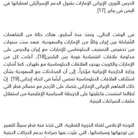
الحرس الثوري الإيراني الإمارات بقبول الدعم الإسرائيلي لعملياتها في
اليمن في يناير. [17]
في الوقت الحالي، ومنذ عدة أسابيع، هناك حالة من التفاهمات
المُتبادلة بين إيران وكلاً من الإمارات والسعودية. فبعد ست سنوات
من تخفيض التصنيف الدبلوماسي للإمارات مع إيران والحرص على
مداومة علاقات اقتصادية قوية بين البلدين[18]، أعادت كل من
الإمارات والكويت بهدوء العلاقات الدبلوماسية مع طهران، كما أشارت
وزارة الخارجية الإيرانية مؤخراً، إلى أن المحادثات مع السعودية بشأن
استئناف العلاقات الدبلوماسية تمضي أيضًا في اتجاه إيجابي.[19] إنّ
ذلك التفاهم الإيراني الإماراتي يتضاد على الأرجح مع مصالح قطر التي
لطالما استمدت فاعليتها على الخريطة السياسية الإقليمية من استغلال
ملفات الصراعات البينية.
التوجه الإعلامي لقناة الجزيرة القطرية، التي تتخذ منه قطر سبيلاً للتعبير
عن توجهاتها وسياساتها، التي عبّرت عنها صراحة بدعم الحركات الدينية