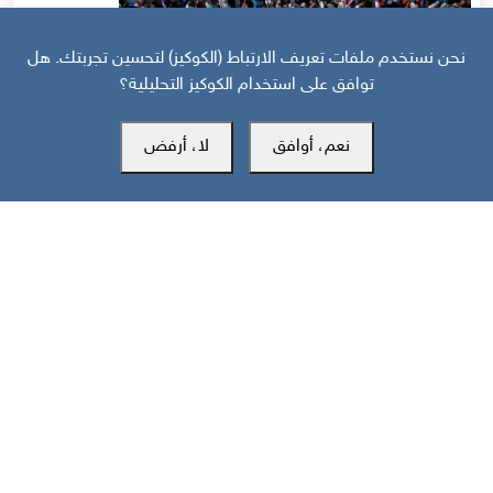
نحن نستخدم ملفات تعريف الارتباط (الكوكيز) لتحسين تجربتك. هل
توافق على استخدام الكوكيز التحليلية؟
قبل 10 أيام
حرب أهلية محتملة إذا استمر القمع السعودي لجنوب اليمن
نعم، أوافق
لا، أرفض
مركز سوث24 للأخبار والدراسات
مكتب عدن