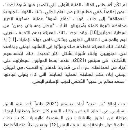
لم يَكُن أغسطس الفائت الفترة الأولى التي تتصدر فيها شبوة أحداث
اليمن إعلامياً. ففي مطلع يناير من العام الحالي، شنت القوات الجنوبية
"العمالقة" إلى جانب قوات "دفاع شبوة" عملية عسكرية لتحرير
محافظة شبوة كاملة بمُديرياتها الثلاث "بيحان وعسيلان وعين" من
سيطرة الحوثيين[10]، وقد نجحت تلك المعركة بدعم التحالف العربي
لهم والمجلس الانتقالي الجنوبي وبشكل خاص دولة الإمارات.[11] إذ
شكلت تلك المعركة نقطة فاصلة ومؤثرة في المشهد اليمني وبخاصة
لدى الجنوبيين وأبناء شبوة بشكل أكثر تحديدا، ذلك لإحساسهم
بالخُذلان في سبتمبر (2021)، عندما بسط الحوثيون سيطرتهم على
أجزاء من المحافظة، دون أدنى مُحاولة للدفاع أو التصدي من الجيش
اليمني إبان حكم السلطة المحلية السابقة التي كان يتولى قيادتها
"محمد صالح بن عديو" المُنتمي لحزب الإصلاح اليمني.
تمت إقالة "بن عديو" أواخر ديسمبر (2021) طبقاً لأحد بنود الشق
السياسي في اتفاق الرياض، وذلك التغيير كان حيوياً ومطلوباً لإنهاء
مرحلة من الفتور والتباينات بين السعودية والإمارات كانت تحت
الطاولة حول طريقة إدارة الملف اليمني[12]، وتعيين بدلاً عنه المُحافظ