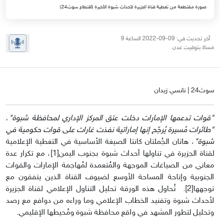
صورة مقتطعة من تغطية قناة الجزيرة لأحداث شبوة الأخيرة (اقتطاع سوث24)
آخر تحديث في: 09-09-2022 الساعة 9
مساءً بتوقيت عدن
سوث24 | نانسي زيدان
"قوات تدعمها الإمارات دخلت عتق المركز الإداري لمحافظة شبوة"
،
"طائرات مُسيرة يُرجّح إنها إماراتية نفذت غارات على قوات حكومية في
شبوة"
، هاتان الجُملتان كانتا الصيغة الأساسية في التغطية الإعلامية
لقناة الجزيرة في تناولها أحداث شبوة بجنوب اليمن[1]، مع تكرار عدة
معاني من الصياغات الموجهة والمُتعمدة لمُهاجمة الإمارات والقوات
الجنوبية وإتاحة المساحة الأوسع لضيوف القناة الذين يتفقون مع
توجهها[2]. تُحاول هذه الورقة تحليل التناول الإعلامي لقناة الجزيرة
لأحداث شبوة وتفنيد الخطاب الإعلامي وما وراءه من دوافع مع رصد
وتحليل لتطور المشهد في واقع محافظة شبوة ومُحيطها الإقليمي.