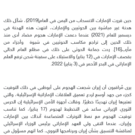
حين قررت الإمارات الانسحاب من اليمن في العام(2019)، شكّل ذلك
هدنة غير مباشرة بين الحوثيين والإمارات، انتهت هذه الهدنة في
ديسمبر للعام (2021) عندما دعمت الإمارات هجوم مضاد أدى منذ
ذلك الحين إلى تراجع مكاسب الحوثيين في شبوة وأجزاء من
مأرب[16]. ردت جماعة الحوثي على ذلك في مطلع العام الحالي
بقصف الإمارات في (12 يناير) والاستيلاء على سفينة شحن ترفع العلم
الإماراتي في البحر الأحمر في (3 يناير) 2022.
يرى مُراقبون أن إيران شجعت الهجوم على أبوظبي في ذلك التوقيت
كجزء من جهد أوسع لردع تعميق العلاقات الإماراتية الإسرائيلية، والتي
تعتبرها إيران تهديدًا خطيرًا. وقالت أجهزة الأمن الإسرائيلية إن الحرس
الثوري الإيراني ساعد في التخطيط لهجوم (17 يناير)، كما تناسب
توقيت الهجوم مع نمط التوترات المتصاعدة آنذاك بين الإمارات
وإيران، عندما التقى ولي العهد الإماراتي برئيس الوزراء الإسرائيلي
لمناقشة التنسيق بشأن إيران وبرنامجها النووي، كما اتهم مسؤول في