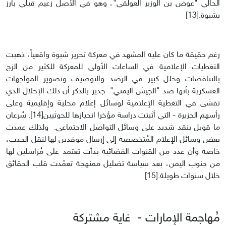
الحالي "عوض بن الوزير العولقي"، وهو في الأصل زعيم قبلي بارز
بشبوة.[13]
رغم حقيقة ما كان عليه المشهد في معركة تحرير شبوة واقعياً، ذهبت
التغطيات الإعلامية في الساعات الأولى للمعركة للكثير من الزج
بالتناقضات وخلل كبير في الرصد والتوصيف وتصوير المواجهات
العسكرية بأنها ضد "الجيش اليمني". جدير بالذكر أن ذلك الإخلال الذي
تفشى في التغطية الإعلامية لوسائل إعلام محلية وإقليمية وعلى
رأسهم الجزيرة - التي أثبتت دراسة مؤخرا انحيازها للحوثيين[14]. سُرعان
ما قوبل بنقد شديد على وسائل التواصل الاجتماعي. ولذلك عمدت
بعض وسائل الإعلام المُتخصصة إلى إرسال موفدين لها لنقل الحدث،
خاصة وأن عدد من القنوات الفضائية بدأت تعتمد على مُرَاسلين لها
من جنوب اليمن، بعد سياسة تضليل ممنهجة تعمّدت قلب الحقائق
خلال سنوات طويلة.[15]
مُهاجمة الإمارات - غاية مشتركة