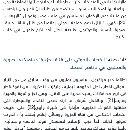
والراديكالية في المنطقة، لفترات طويلة، لدرجة أوصلتها لمُقاطعة دول
الرباعية لها لمدة ثلاث سنوات، يتضح من خلاله أنّ قطر وإن تراجعت
عن علنية دعم الإخوان المسلمين في ملف مصر وتمويل "الإرهاب"
[20]، فهي لا تزال تدعم جماعة الحوثي إعلامياً من خلال قناة الجزيرة،
بصورة رئيسية. والحوثيون بطبيعة الحال أحد أذرع طهران في قلب
الخليج.
ذات صلة:
الخطاب الحوثي على قناة الجزيرة: ديناميكية الصورة
والمحتوى في برنامج الحصاد
لطالما حذر مراقبون سياسيون يمنيون في وقت سابق من دور التيار
الموالي لقطر داخل الحكومة اليمنية، وتركزت التحذيرات من نفوذ قطر
في أربع محافظات يمنية محررة على الأقل، وهي تعز وشبوة والمهرة
ومأرب[21]، وبالفعل سُرعان ما ارتد صدى التقدم والسيطرة التي
حققتها القوات الجنوبية مؤخراً في شبوة وأبين[22] على طبيعة
الخطاب الإعلامي في قناة الجزيرة ووسائل إعلام يُعتقد بأنّ الدوحة
تموّلها. لذلك، لجأ حزب الإصلاح لاستغلال قوته الناعمة والدعائية،
وأحيا مؤخرا دعوات صريحة للتقارب مع الحوثيين، مستغلا "حادثة العَلَم