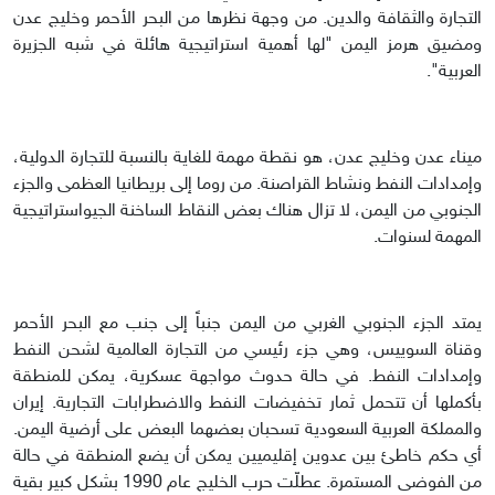
التجارة والثقافة والدين. من وجهة نظرها من البحر الأحمر وخليج عدن
ومضيق هرمز اليمن "لها أهمية استراتيجية هائلة في شبه الجزيرة
العربية".
ميناء عدن وخليج عدن، هو نقطة مهمة للغاية بالنسبة للتجارة الدولية،
وإمدادات النفط ونشاط القراصنة. من روما إلى بريطانيا العظمى والجزء
الجنوبي من اليمن، لا تزال هناك بعض النقاط الساخنة الجيواستراتيجية
المهمة لسنوات.
يمتد الجزء الجنوبي الغربي من اليمن جنباً إلى جنب مع البحر الأحمر
وقناة السوييس، وهي جزء رئيسي من التجارة العالمية لشحن النفط
وإمدادات النفط. في حالة حدوث مواجهة عسكرية، يمكن للمنطقة
بأكملها أن تتحمل ثمار تخفيضات النفط والاضطرابات التجارية. إيران
والمملكة العربية السعودية تسحبان بعضهما البعض على أرضية اليمن.
أي حكم خاطئ بين عدوين إقليميين يمكن أن يضع المنطقة في حالة
من الفوضى المستمرة. عطلّت حرب الخليج عام 1990 بشكل كبير بقية