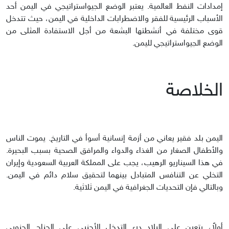
إمدادات النفط العالمية. يعتبر الوضع الجيواستراتيجي في اليمن أحد
الأسباب الرئيسية للفقر والاضطرابات الداخلية في اليمن، حيث تتدخل
قوى مختلفة في أنشطتها البشعة من أجل الاستفادة المثلى من
الوضع الجيواستراتيجي لليمن.
الخلاصة
اليمن بلد فقير يعاني من أزمة إنسانية أسوأ في التاريخ. يموت الناس
والأطفال الصغار من الغذاء والدواء والمرافق الصحية بسبب البحيرة.
في هذا السيناريو الرهيب، يجب على المملكة العربية السعودية وإيران
التخلي عن التنافس المتبادل بينهما لتحقيق سلام دائم في اليمن.
وبالتالي فإن التحديات الجغرافية في اليمن ثلاثية.
أولاً، يتعين على البلاد درء التدخل الأجنبي على الجناح الجنوبي