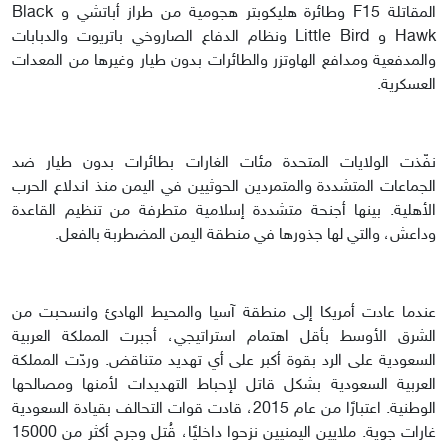
المقاتلة F15 وطائرة هليكوبتر هجومية من طراز أباتشي و Black
Hawk و Little Bird ونظام الدفاع الصاروخي باتريوت والدبابات
والمدفعية ومدافع الهاوتزر والطائرات بدون طيار وغيرها من المعدات
العسكرية.
نفّذت الولايات المتحدة مئات الغارات بطائرات بدون طيار ضد
الجماعات المتشددة والمتمردين الحوثيين في اليمن منذ اندلاع الحرب
الأهلية. بينها أجنحة متشددة إسلامية متطرفة من تنظيم القاعدة
وداعش، والتي لها جذورها في منطقة اليمن المضطربة بالفعل.
عندما عادت أمريكا إلى منطقة آسيا والمحيط الهادئ وانسحبت من
الشرق الأوسط بأقل اهتمام استراتيجي، أجبرت المملكة العربية
السعودية على الرد بقوة أكبر على أي تهديد متناقض. وردّت المملكة
العربية السعودية بشكل قاتل لإحباط التهديدات لأمنها ومصالحها
الوطنية. اعتبارًا من عام 2015، قادت قوات التحالف بقيادة السعودية
غارات جوية. ملايين اليمنيين نزحوا داخليًا، قُتل وجرح أكثر من 15000