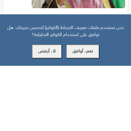
قبل 20 يوم
نحن نستخدم ملفات تعريف الارتباط (الكوكيز) لتحسين تجربتك. هل
منظور دولي | استراتيجية السعودية في اليمن: عصا للجنوبيين وجزرة لأوروبا
توافق على استخدام الكوكيز التحليلية؟
نعم، أوافق
لا، أرفض
مركز سوث24 للأخبار والدراسات
مكتب عدن