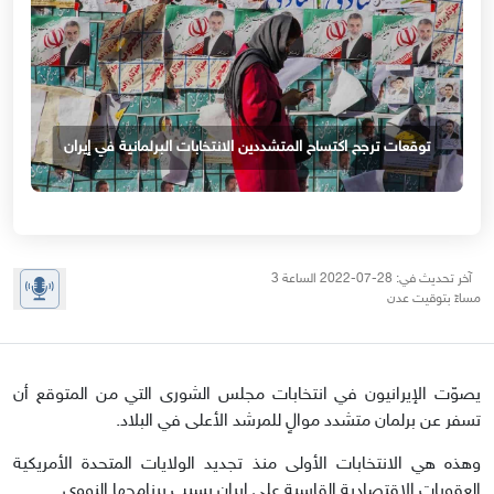
توقعات ترجح اكتساح المتشددين الانتخابات البرلمانية في إيران
آخر تحديث في: 28-07-2022 الساعة 3
مساءً بتوقيت عدن
يصوّت الإيرانيون في انتخابات مجلس الشورى التي من المتوقع أن
تسفر عن برلمان متشدد موالٍ للمرشد الأعلى في البلاد.
وهذه هي الانتخابات الأولى منذ تجديد الولايات المتحدة الأمريكية
العقوبات الاقتصادية القاسية على إيران بسبب برنامجها النووي.