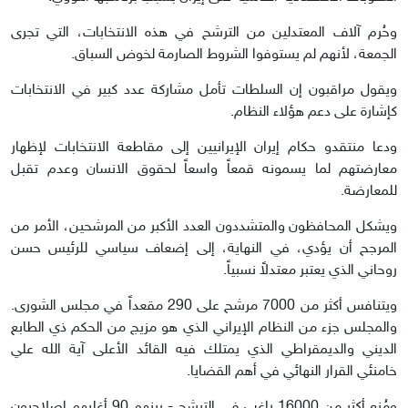
وحُرم آلاف المعتدلين من الترشح في هذه الانتخابات، التي تجرى
الجمعة، لأنهم لم يستوفوا الشروط الصارمة لخوض السباق.
ويقول مراقبون إن السلطات تأمل مشاركة عدد كبير في الانتخابات
كإشارة على دعم هؤلاء النظام.
ودعا منتقدو حكام إيران الإيرانيين إلى مقاطعة الانتخابات لإظهار
معارضتهم لما يسمونه قمعاً واسعاً لحقوق الانسان وعدم تقبل
للمعارضة.
ويشكل المحافظون والمتشددون العدد الأكبر من المرشحين، الأمر من
المرجح أن يؤدي، في النهاية، إلى إضعاف سياسي للرئيس حسن
روحاني الذي يعتبر معتدلاً نسبياً.
ويتنافس أكثر من 7000 مرشح على 290 مقعداً في مجلس الشورى.
والمجلس جزء من النظام الإيراني الذي هو مزيج من الحكم ذي الطابع
الديني والديمقراطي الذي يمتلك فيه القائد الأعلى آية الله علي
خامنئي القرار النهائي في أهم القضايا.
ومُنع أكثر من 16000 راغب في الترشح - بينهم 90 أغلبهم إصلاحيون