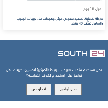
قبل 15 يوم
خارطة تفاعلية: تصعيد سعودي حوثي وهجمات على جبهات الجنوب
والساحل تخلّف 43 قتيلا
مركز سوث24 للأخبار والدراسات
نحن نستخدم ملفات تعريف الارتباط (الكوكيز) لتحسين تجربتك. هل
توافق على استخدام الكوكيز التحليلية؟
نعم، أوافق
لا، أرفض
مكتب عدن