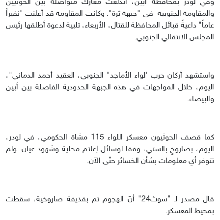
وفي لودر بمحافظة أبين، اندلعت معارك متواصلة بين الحوثيين
والمقاومة الجنوبية في "جبهة ثرة". وكانت المقاومة قد أعلنت "نفيراً
عاماً" داعيةً قبائل المحافظة للقتال، الأربعاء، تلبية لدعوة أطلقها رئيس
المجلس الانتقالي الجنوبي.
واستشهد أركان حرب 'لواء الأماجد" الجنوبي، العقيد أحمد الدماني"،
اليوم، خلال المواجهات في هذه الجبهة الحدودية الفاصلة بين أبين
والبيضاء.
كما قصف الحوثيون معسكر اللواء 115 مشاة الحكومي، في لودر،
اليوم، بصاروخٍ بالستي، وفقا لوسائل إعلام محلية وشهود عيان. ولم
تتوفر أي معلومات بشأن الخسائر حتّى الآن.
قال مصدر لـ "سوث24" أنّ الهجوم تم بقذيفة صاروخية، سقطت
بمحيط المعسكر.