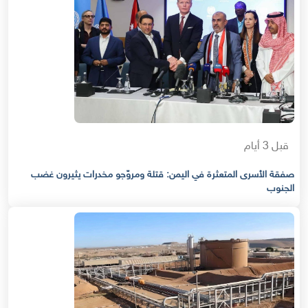
قبل 3 أيام
صفقة الأسرى المتعثرة في اليمن: قتلة ومروّجو مخدرات يثيرون غضب
الجنوب