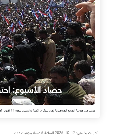
حصاد الأسبوع: احت
جانب من فعالية الضالع الجماهيرية إحياءً للذكرى الثانية والستين لثورة 14 أكتوبر (الصورة: مركز سوث24 13 أكتوبر 2025)
آخر تحديث في: 17-10-2025 الساعة 5 مساءً بتوقيت عدن