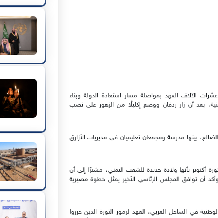
شرات الآلاف العهد بمواصلة مسار استعادة الدولة وبناء
طنية، بعد أن زار ردفان ووضع إكليلًا من الزهور على نصب
الضالع، بينها مدرسة ومجمعان تعليميان في مديريات الأزارق
 أكتوبر بأنها ولادة جديدة للشعب اليمني، مشيرًا إلى أن
كد أن توافق المجلس الرئاسي الأخير يمثل خطوة مصيرية
نية في الساحل الغربي، العهد لرموز الثورة الذين حرروا