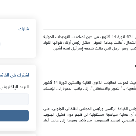
شارك
شهد جنوب اليمن هذا الأسبوع زخمًا احتفاليًا غير مسبوق بالذكرى الـ62 لثورة 14 أكتوبر، في حين تصاعدت التهديدات الحوثية
لشمال، أعلنت جماعة الحوثي مقتل رئيس أركان قواتها اللواء
كتم، وهو الرجل الذي ظلت تلاحقه إسرائيل لعدة أشهر.
اشترك في القائمة
اتسم المشهد السياسي هذا الأسبوع بزخمٍ لافتٍ في الجنوب، حيث تحوّلت فعاليات الذكرى الثانية والستين لثورة 14 أكتوبر
البريد الإلكتروني:
بية بـ "التحرير والاستقلال"، إلى جانب الدعوة إلى الإصلاح
لس القيادة الرئاسي ورئيس المجلس الانتقالي الجنوبي، على
ن أي عملية سياسية مستقبلية لن تنجح دون تمثيل الجنوب
 الجنوبي لتوحيد الصفوف، مع تأكيد وقوفه إلى جانب أبناء