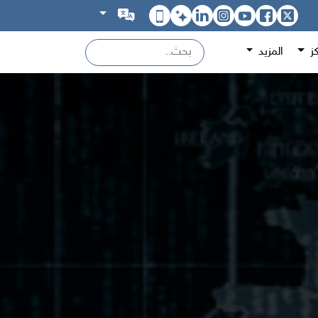
كز
المزيد