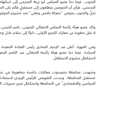
الجنوب، فيما دعا عضو المجلس أبو زرعة المحرمي إلى استلهام قي
البحسني، فرأى أن الجنوبيين يتطلعون إلى مستقبلٍ قائم على السل
تحلّ والجنوب يخوض "معركة خلاص وطني" ضد مشروع الحوثيي
وأكد عضو هيئة رئاسة المجلس الانتقالي الجنوبي، ناصر الخبجي،
لا تقل خطورة عن معارك التحرير الأولى، داعيًا إلى سلام عادل و
وفي المهرة، أعلن عبد الرحيم الصادق رئيس القيادة التنفيذة 
السيادة، فيما دعا عضو هيئة رئاسة الانتقالي عبد الناصر الجع
لاستكمال مشروع الاستقلال.
وشهدت محافظة حضرموت فعاليات حاشدة جماهيرية في شبا
مستقبل المحافظة، وجددت التفويض للرئيس الزبيدي لاستعادة د
السياسي والاقتصادي" في المحافظة واستكمال تحرير مديريات ال