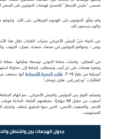
مسمى "حارس الازدهار" للتصدي لهجمات الحوثيين على السفن التج
يزالون يدرسون الرد.
من ناحيته شنّ الجيش الأمريكي عشرات الغارات خلال هذا الأ
روس – ومواقع للحوثيين في صنعاء، صعدة، عمران، الجوف، والح
في المقابل، واصلت جماعة الحوثي توسعة عملياتها، معلنة است
وتنفيذ هجمات على تل أبيب وعسقلان، إضافة إلى محاولة استهدا
قالت البحرية الأمريكية
أمريكية من طراز F-18،
أنها سقطت في ال
الطائرات "يو.إس.إس. هاري ترومان".
وتصاعد التوتر بين الحوثيين والجيش الأمريكي، مع اتهام الجماع
أسفرت عن مقتل 68 مهاجرًا، معظمهم أفارقة. الحا
الأحمر، والمبعوث الأممي، الذين دعوا لتحقيق شفاف واحترام الق
المستهدف.