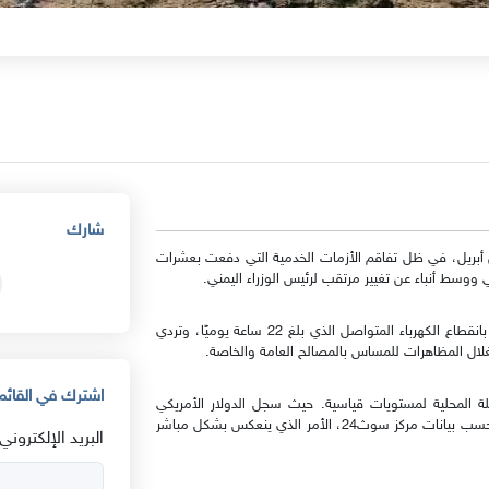
شارك
 أبريل، في ظل تفاقم الأزمات الخدمية التي دفعت بعشرات
 ووسط أنباء عن تغيير مرتقب لرئيس الوزراء اليمني.
وخرجت الإثنين مظاهرات حاشدة في مناطق أبرزها كريتر، تنديدًا بانقطاع الكهرباء المتواصل الذي بلغ 22 ساعة يوميًا، وتردي
ال المظاهرات للمساس بالمصالح العامة والخاصة.
اشترك في القائمة
ة المحلية لمستويات قياسية. حيث سجل الدولار الأمريكي
الإثنين الماضي، 2535 ريالًا بينما بلغ الريال السعودي 667 ريالًا بحسب بيانات مركز سوث24، الأمر الذي ينعكس بشكل مباشر
البريد الإلكتروني: