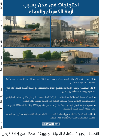
وف
ال
رش
ما
وم
وف
ال
با
ال
ال
ال
من
ال
عن
ال
لو
سي
التمسك بخيار "استعادة الدولة الجنوبية"، محذرًا من إعادة فرض "