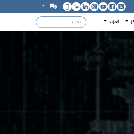
كز
المزيد