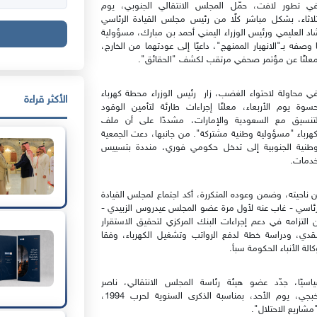
ي تطور لافت، حمّل المجلس الانتقالي الجنوبي، يوم
ثلاثاء، بشكل مباشر كلًا من رئيس مجلس القيادة الرئاسي
اد العليمي ورئيس الوزراء اليمني أحمد بن مبارك، مسؤولية
 وصفه بـ"الانهيار الممنهج"، داعيًا إلى عودتهما من الخارج،
علنًا عن مؤتمر صحفي مرتقب لكشف "الحقائق".
ي محاولة لاحتواء الغضب، زار رئيس الوزراء محطة كهرباء
الأكثر قراءة
حسوة يوم الأربعاء، معلنًا إجراءات طارئة لتأمين الوقود
لتنسيق مع السعودية والإمارات، مشددًا على أن ملف
كهرباء "مسؤولية وطنية مشتركة". من جانبها، دعت الجمعية
وطنية الجنوبية إلى تدخل حكومي فوري، منددة بتسييس
خدمات.
 ناحيته، وضمن وعوده المتكررة، أكد اجتماع لمجلس القيادة
رئاسي - غاب عنه لأول مرة عضو المجلس عيدروس الزبيدي -
 التزامه في دعم إجراءات البنك المركزي لتحقيق الاستقرار
نقدي، ودراسة خطة لدفع الرواتب وتشغيل الكهرباء، وفقا
كالة الأنباء الحكومة سبأ.
اسيًا، جدّد عضو هيئة رئاسة المجلس الانتقالي، ناصر
الخبجي، يوم الأحد، بمناسبة الذكرى السنوية لحرب 1994،
مشاريع الاحتلال".