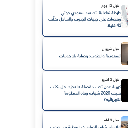
قبل 13 يوم
خارطة تفاعلية: تصعيد سعودي حوثي
وهجمات على جبهات الجنوب والساحل تخلّف
43 قتيلا
قبل شهرين
السعودية والجنوب: وصاية بلا خدمات
قبل 3 أشهر
كهرباء عدن تحت مقصلة «العجز»: هل يكتب
صيف 2026 شهادة وفاة المنظومة
الكهربائية؟
قبل 9 أيام
إعلان استئناف الصادرات النفطية في جنوب