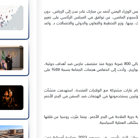
 التوترات، كشف مصدر خاص لـ"سوث24" أن رئيس الوزراء اليمني أحمد بن مبارك غادر عدن إلى الرياض، دون
 الأسباب. وسبق أنّ كشف مصدر مطلع لـ "سوث24" الأسبوع الماضي، عن توافق في المجلس الرئاسي على تغيير
، بينها، وزير التخطيط والتعاون والدولي والاتصالات د. واعد
على الصعيد العسكري، أعلنت القيادة المركزية الأمريكية تنفيذ حوالي 800 ضربة جوية منذ منتصف مارس ضد أهداف حوثية،
أسفرت عن مقتل مئات، بينهم خبراء في الطائرات المسيّرة والصواريخ، وأدت إلى انخفاض هجمات الجماعة بنسبة 69% على
لعام غارات مشتركة مع الولايات المتحدة، استهدفت منشآت
حوثيين يستخدمونها في الهجمات ضد السفن في البحر الأحمر
ة حرية الملاحة في البحر الأحمر، بينما عبّرت روسيا عن قلقها
تئناف العملية السياسية.
وسبق لبريطانيا أن شاركت في التحالف العسكري متعدد الجنسيات الذي تأسس في ديسمبر 2023 بمبادرة أميركية تحت