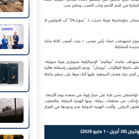
ارية في البحر الأحمر وباب المندب وخليج عدن.
ولم يعلّق الحوثيون على الهجوم البريطاني حتى الآن. وتتوقع مصادر دبلوماسية غربية تحدثت لـ "سوث24" أن الحوثيين لا
سبوع استهدفت ميناء رأس عيسى – حيث أصيب ثلاثة بحارة
ديدة الساحلية.
هداف قاعدة "نيفاتيم" الإسرائيلية بصواريخ فرط صوتية،
ف حاملة الطائرات "ترومان". وزعم الحوثيون بإسقاط طائرة
بحر جراء فقدان السيطرة عليها أثناء جرها على سطح حاملة
ة لواشنطن بشن غارة على مركز إيواء في صعدة يوم الأربعاء،
دثة قوبلت بإدانات من منظمات دولية، بينها الهجرة الدولية، والصليب
انون الدولي. وأكدت الهجرة الدولية عدم وجودها في المركز