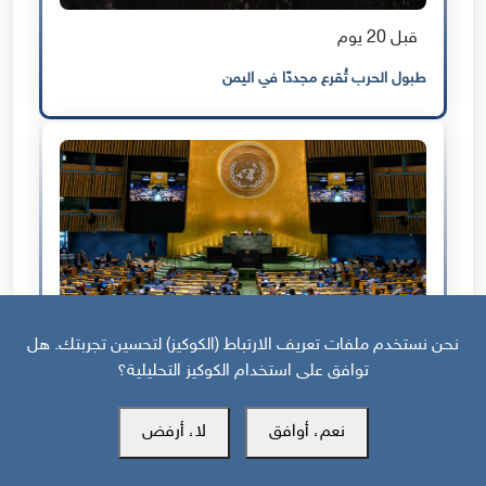
قبل 20 يوم
طبول الحرب تُقرع مجددًا في اليمن
نحن نستخدم ملفات تعريف الارتباط (الكوكيز) لتحسين تجربتك. هل
قبل شهرين
توافق على استخدام الكوكيز التحليلية؟
كيف كشف تصويت أممي ارتباك السياسة المناخية اليمنية؟
نعم، أوافق
لا، أرفض