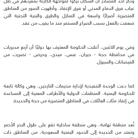
وذكر أحد المصادر أن السكان تُركوا لمواجهة الكارثة بمفردهم في ظل
غياب فرق الدفاع المدني أو فرق الإنقاذ. وأظهرت الصور من المناطق
المتضررة أضرارًا واسعة في المنازل والطرق والبنية التحتية التي
ضعفت بالفعل بسبب الصراع المستمر منذ ما يقرب من عقد.
وفي يوم الاثنين، أعلنت الحكومة المعترف بها دوليًا أن أربع مديريات
في محافظة حجة - حيران، عبس، ميدي، وحرض - تضررت من
الفيضانات والسيول.
كما دعت الوحدة التنفيذية لإدارة مخيمات النازحين، وهي وكالة تابعة
للحكومة اليمنية، المنظمات الدولية والأطراف المعنية إلى المساعدة
في إنقاذ مئات العائلات في المناطق المتضررة من حجة والحديدة.
تُعد منطقة تهامة، وهي منطقة ساحلية تقع على طول البحر الأحمر
وتمتد من الحديدة إلى الحدود اليمنية السعودية، من المناطق ذات