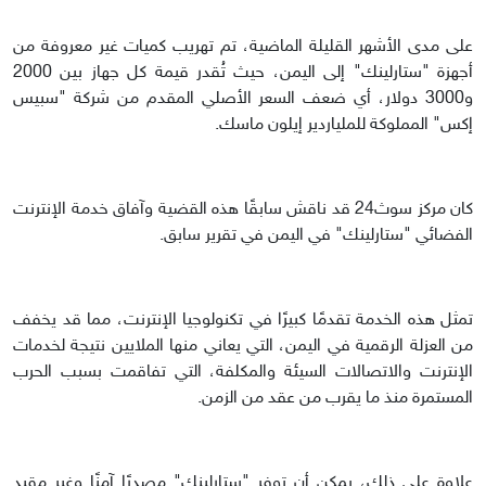
على مدى الأشهر القليلة الماضية، تم تهريب كميات غير معروفة من
أجهزة "ستارلينك" إلى اليمن، حيث تُقدر قيمة كل جهاز بين 2000
و3000 دولار، أي ضعف السعر الأصلي المقدم من شركة "سبيس
إكس" المملوكة للملياردير إيلون ماسك.
كان مركز سوث24 قد ناقش سابقًا هذه القضية وآفاق خدمة الإنترنت
الفضائي "ستارلينك" في اليمن في تقرير سابق.
تمثل هذه الخدمة تقدمًا كبيرًا في تكنولوجيا الإنترنت، مما قد يخفف
من العزلة الرقمية في اليمن، التي يعاني منها الملايين نتيجة لخدمات
الإنترنت والاتصالات السيئة والمكلفة، التي تفاقمت بسبب الحرب
المستمرة منذ ما يقرب من عقد من الزمن.
علاوة على ذلك، يمكن أن توفر "ستارلينك" مصدرًا آمنًا وغير مقيد