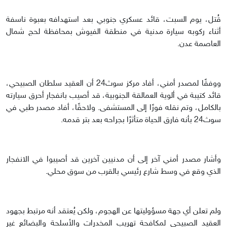
قُتل، يوم السبت، قائد عسكري جنوبي بعد استهدافه بعبوة ناسفة
أثناء ركوبه سيارة مدنية في منطقة الفيوش بمحافظة لحج شمال
العاصمة عدن.
ووفقًا لمصدر أمني، أفاد مركز سوث24 أن العقيد سلطان الصبيحي،
قائد كتيبة في ألوية العمالقة الجنوبية، قد أصيب بانفجار أحرق سيارته
بالكامل، وتم نقله فورًا إلى المستشفى. ولاحقًا، أفاد مصدر طبي في
سوث24 بأنه فارق الحياة متأثرًا بجراحه بعد بتر قدمه.
وأشار مصدر أمني آخر إلى أن مدنيين آخرين قد أصيبوا في الانفجار
الذي وقع في وسط شارع رئيسي بالقرب من سوق محلي.
ولم تعلن أي جهة مسؤوليتها عن الهجوم، ولكن يُعتقد أنه مرتبط بجهود
العقيد الصبيحي لمكافحة تهريب المخدرات والأسلحة والبضائع غير