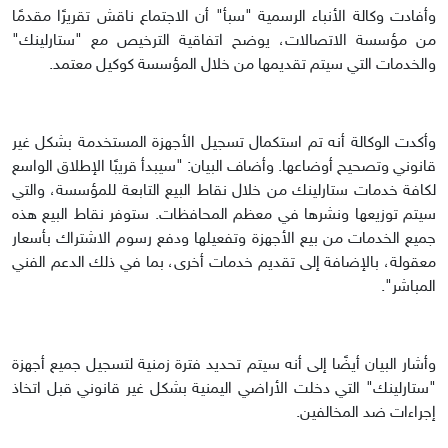
وأفادت وكالة الأنباء الرسمية "سبأ" أن الاجتماع ناقش تقريرًا مقدمًا
من مؤسسة الاتصالات، يوضح اتفاقية الترخيص مع "ستارلينك"
والخدمات التي سيتم تقديمها من خلال المؤسسة كوكيل معتمد.
وأكدت الوكالة أنه تم استكمال تسجيل الأجهزة المستخدمة بشكل غير
قانوني وتصحيح أوضاعها. وأضاف البيان: "سيبدأ قريبًا الإطلاق الواسع
لكافة خدمات ستارلينك من خلال نقاط البيع التابعة للمؤسسة، والتي
سيتم توزيعها ونشرها في معظم المحافظات. ستوفر نقاط البيع هذه
جميع الخدمات من بيع الأجهزة وتفعيلها ودفع رسوم الاشتراك بأسعار
معقولة، بالإضافة إلى تقديم خدمات أخرى، بما في ذلك الدعم الفني
المباشر".
وأشار البيان أيضًا إلى أنه سيتم تحديد فترة زمنية لتسجيل جميع أجهزة
"ستارلينك" التي دخلت الأراضي اليمنية بشكل غير قانوني قبل اتخاذ
إجراءات ضد المخالفين.