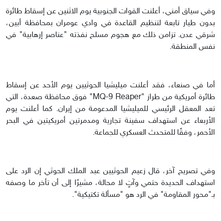
وفي سياق أمني، أعلنت القوات الجنوبية يوم الاثنين عن إسقاط طائرة
بدون طيار تابعة لتنظيم القاعدة في وادي عومران بمحافظة أبين،
شرقي عدن. تزامن ذلك مع هجوم مسلح نفذته "عناصر إرهابية" في
نفس المنطقة.
أما في صنعاء، فقد أعلنت ميليشيا الحوثيين يوم الأحد عن إسقاط
طائرة أمريكية من طراز "MQ-9 Reaper" فوق محافظة صعدة، التي
تعد المعقل الرئيسي للميليشيا المدعومة من إيران. كما أعلنت يوم
الأربعاء عن استهداف سفينة تجارية ومدمرتين أمريكيتين في البحر
الأحمر، وفقًا للمتحدث العسكري للجماعة.
وفي تصريح آخر، قال زعيم الحوثيين عبد الملك الحوثي إن الرد على
استهداف الحديدة حتمي وآتٍ لا محالة، مشيرًا إلى أن تأخر ما وصفه
بـ"محور المقاومة" في الرد هو "مسألة تكتيكية".