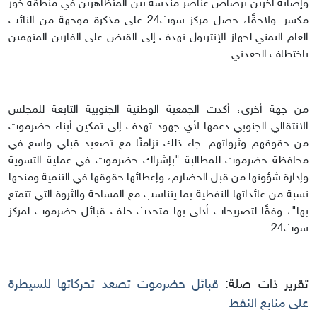
وإصابة آخرين برصاص عناصر مندسة بين المتظاهرين في منطقة خور
مكسر. ولاحقًا، حصل مركز سوث24 على مذكرة موجهة من النائب
العام اليمني لجهاز الإنتربول تهدف إلى القبض على الفارين المتهمين
باختطاف الجعدني.
من جهة أخرى، أكدت الجمعية الوطنية الجنوبية التابعة للمجلس
الانتقالي الجنوبي دعمها لأي جهود تهدف إلى تمكين أبناء حضرموت
من حقوقهم وثرواتهم. جاء ذلك تزامنًا مع تصعيد قبلي واسع في
محافظة حضرموت للمطالبة "بإشراك حضرموت في عملية التسوية
وإدارة شؤونها من قبل الحضارم، وإعطائها حقوقها في التنمية ومنحها
نسبة من عائداتها النفطية بما يتناسب مع المساحة والثروة التي تتمتع
بها"، وفقًا لتصريحات أدلى بها متحدث حلف قبائل حضرموت لمركز
سوث24.
تقرير ذات صلة:
قبائل حضرموت تصعد تحركاتها للسيطرة
على منابع النفط