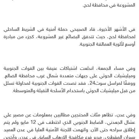
المشروعة في محافظة لحج.
في الأشهر الأخيرة، قاد الصبيحي حملة أمنية في الشريط الساحلي
لمحافظة لحج، حيث تتدفق البضائع غير المشروعة، كجزء من مبادرة
أوسع لألوية العمالقة الجنوبية.
وفي مساء الجمعة، اندلعت اشتباكات عنيفة بين القوات الجنوبية
وميليشيات الحوثي على جبهات متعددة شمال غرب محافظة الضالع.
ووفقًا لمراسل سوث24، فقد تصدت القوات الجنوبية لمحاولة تسلل
من قبل ميليشيات الحوثي باستخدام الأسلحة الثقيلة والمتوسطة.
وفي عدن، تظاهر مئات المحتجين مطالبين بمعلومات عن مصير علي
عشال الجعدني، الضابط الجنوبي الذي اختطف في 12 مايو ولم يتم
إطلاق سراحه حتى الآن. واتهمت اللجنة الأمنية العليا في عدن العميد
يسران المقطري، مدير فرع مكافحة الإرهاب السابق في عدن، وآخرين