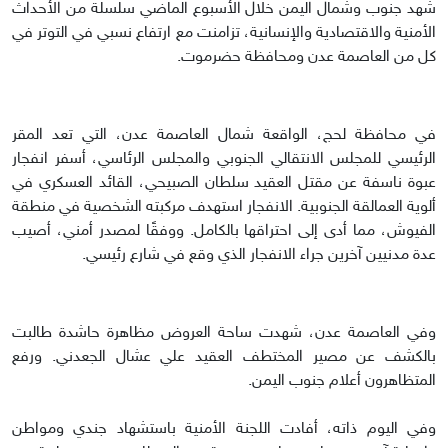
شهد جنوب وشمال اليمن خلال الأسبوع الماضي سلسلة من الأحداث
الأمنية والاقتصادية والإنسانية، تزامنت مع ارتفاع نسبي في التوتر في
كل من العاصمة عدن ومحافظة حضرموت.
في محافظة لحج، الواقعة شمال العاصمة عدن، التي تعد المقر
الرئيسي للمجلس الانتقالي الجنوبي والمجلس الرئاسي، أسفر انفجار
عبوة ناسفة عن مقتل العقيد سلطان الصبيحي، القائد العسكري في
ألوية العمالقة الجنوبية. الانفجار استهدف مركبته الشخصية في منطقة
الفيوش، مما أدى إلى احتراقها بالكامل. ووفقًا لمصدر أمني، أصيب
عدة مدنيين آخرين جراء الانفجار الذي وقع في شارع رئيسي.
وفي العاصمة عدن، شهدت ساحة العروض مظاهرة حاشدة طالبت
بالكشف عن مصير المختطف العقيد علي عشال الجعدني. ورفع
المتظاهرون أعلام جنوب اليمن.
وفي اليوم ذاته، أفادت اللجنة الأمنية باستشهاد جندي ومواطن