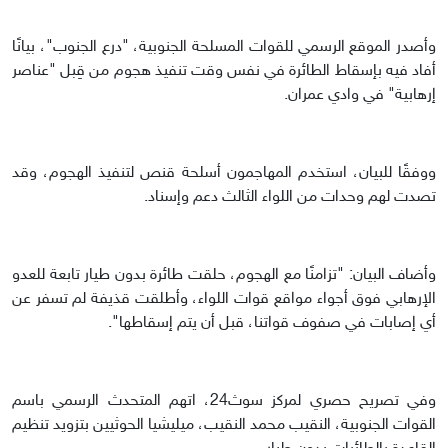
وأصدر الموقع الرسمي للقوات المسلحة الجنوبية، "درع الجنوب"، بيانًا
أفاد فيه بإسقاط الطائرة في نفس وقت تنفيذ هجوم من قِبل "عناصر
إرهابية" في وادي عمران.
ووفقًا للبيان، استخدم المهاجمون أسلحة قنص لتنفيذ الهجوم، وقد
تصدت لهم وحدات من اللواء الثالث دعم وإسناد.
وأضاف البيان: "تزامنًا مع الهجوم، حلقت طائرة بدون طيار تابعة للعدو
الإرهابي فوق أجواء مواقع قوات اللواء، وأطلقت قذيفة لم تسفر عن
أي إصابات في صفوف قواتنا، قبل أن يتم إسقاطها".
وفي تصريح حصري لمركز سوث24، اتهم المتحدث الرسمي باسم
القوات الجنوبية، النقيب محمد النقيب، ميليشيا الحوثيين بتزويد تنظيم