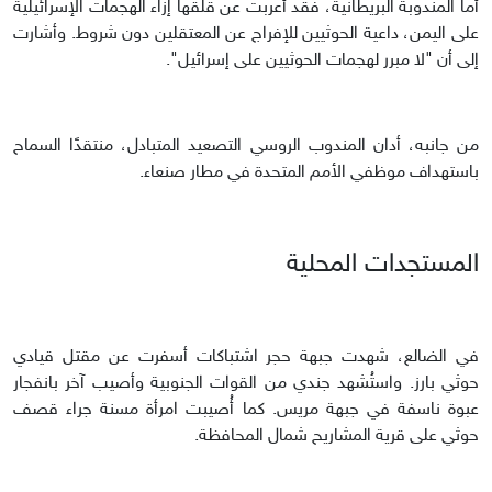
أما المندوبة البريطانية، فقد أعربت عن قلقها إزاء الهجمات الإسرائيلية
على اليمن، داعية الحوثيين للإفراج عن المعتقلين دون شروط. وأشارت
إلى أن "لا مبرر لهجمات الحوثيين على إسرائيل".
من جانبه، أدان المندوب الروسي التصعيد المتبادل، منتقدًا السماح
باستهداف موظفي الأمم المتحدة في مطار صنعاء.
المستجدات المحلية
في الضالع، شهدت جبهة حجر اشتباكات أسفرت عن مقتل قيادي
حوثي بارز. واستُشهد جندي من القوات الجنوبية وأصيب آخر بانفجار
عبوة ناسفة في جبهة مريس. كما أُصيبت امرأة مسنة جراء قصف
حوثي على قرية المشاريح شمال المحافظة.