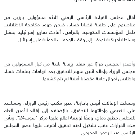
حصاد الأسبوع (27 ديسمبر – 3 يناير)
أقال مجلس القيادة الرئاسي اليمني ثلاثة مسؤولين بارزين من
مناصبهم على خلفية قضايا فساد، ضمن جهود مكافحة الاختلالات
داخل المؤسسات الحكومية. بالتزامن، أفادت تقارير إسرائيلية بفشل
وساطة أمريكية تهدف إلى وقف الهجمات الحوثية على إسرائيل.
وأصدر المجلس قرارًا غير معلنا بإقالة ثلاثة من كبار المسؤولين في
مجلس الوزراء وإحالة اثنين منهم للتحقيق بعد اتهامات بملفات فساد
واختلاس أموال عامة وقضايا أمنية لم يتم كشفها.
وشملت الإقالات أنيس باحارثة، مدير مكتب رئيس الوزراء، ومساعده
علي النعيمي وإحالتهما للتحقيق، بالإضافة إلى إقالة الأمين العام
للمجلس مطيع دماج، وفقًا لوثيقة اطلع عليها مركز "سوث24". وتأتي
هذه القرارات عقب تشكيل لجنة تحقيق أشرف عليها عضو المجلس
الرئاسي عبد الرحمن المحرمي.