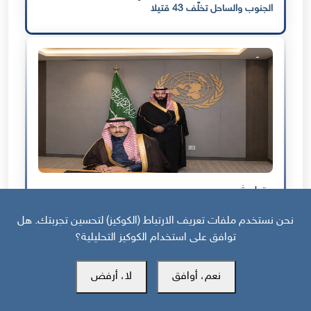
الجنوب والساحل تخلّف 43 قتيلا
قبل شهرين
السعودية والجنوب: وصاية بلا خدمات
نحن نستخدم ملفات تعريف الارتباط (الكوكيز) لتحسين تجربتك. هل
توافق على استخدام الكوكيز التحليلية؟
نعم، أوافق
لا، أرفض