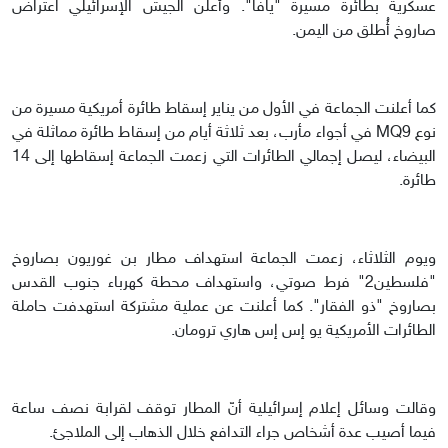
عسكرية بطائرة مسيرة "يافا". وأعلن الجيش الإسرائيلي اعتراض
صاروخ أُطلق من اليمن.
كما أعلنت الجماعة في الأول من يناير إسقاط طائرة أمريكية مسيرة من
نوع MQ9 في أجواء مأرب، بعد ثلاثة أيام من إسقاط طائرة مماثلة في
البيضاء، ليصل إجمالي الطائرات التي زعمت الجماعة إسقاطها إلى 14
طائرة.
ويوم الثلاثاء، زعمت الجماعة استهداف مطار بن غوريون بصاروخ
"فلسطين2" فرط صوتي، واستهداف محطة كهرباء جنوب القدس
بصاروخ "ذو الفقار". كما أعلنت عن عملية مشتركة استهدفت حاملة
الطائرات الأمريكية يو إس إس هاري ترومان.
وقالت وسائل إعلام إسرائيلية أنّ المطار توقف لقرابة نصف ساعة
فيما أصيب عدة أشخاص جراء التدافع خلال الذهاب إلى الملاجئ.