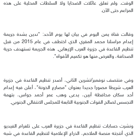
الوقت. ولم تعلق عائلات الضحايا ولا السلطات المحلية على هذه
المزاعم حتى الآن.
وقالت قناة يمن اليوم في بيان لها يوم الأحد: "ندين بشدة جريمة
إعدام مراسلنا محمد المقري الذي اختطف في عام 2015 من قبل
تنظيم القاعدة في جزيرة العرب الإرهابي. هذه الجريمة تستهدف حرية
الصحافة، والغرض منها هو تكميم الأفواه".
وفي منتصف نوفمبر/تشرين الثاني، أصدر تنظيم القاعدة في جزيرة
العرب شريطا مصورا جديدا بعنوان "مصارع الخونة"، أعلن فيه إعدام
أحد سكان محافظة أبين، يدعى وهب عمر أحمد جواس، بتهمة
التجسس لصالح القوات الجنوبية التابعة للمجلس الانتقالي الجنوبي.
ونشرت حسابات تنظيم القاعدة في جزيرة العرب على تلغرام الفيديو
الذي أنتجته منصة الملاحم، الذراع الإعلامية لتنظيم القاعدة في شبه