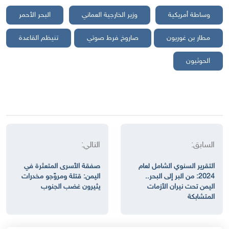
وساطة أمريكية
وزير الخارجية العماني
البحر الأحمر
مطار بن غوريون
صاروخ فرط صوتي
تنيظم القاعدة
الحوثيون
السابق:
التالي:
التقرير السنوي الشامل لعام
صفقة الأسرى المتعثرة في
2024: من البر إلى البحر..
اليمن: قتلة ومروّجو مخدرات
اليمن تحت نيران الأزمات
يثيرون غضب الجنوب
المتشابكة