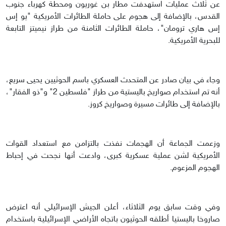
عن ثلاث عمليات استهدفت مطار بن غوريون ومحطة كهرباء جنوب
القدس، بالإضافة إلى هجوم على حاملة الطائرات الأمريكية "يو إس
إس هاري ترومان"، حاملة الطائرات الثامنة من طراز نيميتز التابعة
للبحرية الأمريكية.
وجاء في بيان صادر عن المتحدث العسكري باسم الحوثيين يحيى سريع،
أنه تم استخدام صواريخ باليستية من طراز "فلسطين 2" و"ذو الفقار"،
بالإضافة إلى طائرات مسيرة وصواريخ كروز.
وزعمت الجماعة أن الهجمات نفذت بالتزامن مع استعداد القوات
الأمريكية لشن عملية عسكرية كبرى، وادعت أنها نجحت في إحباط
الهجوم المزعوم.
وفي وقت سابق يوم الثلاثاء، أعلن الجيش الإسرائيلي أنه اعترض
صاروخا باليستيا أطلقه الحوثيون باتجاه الأراضي الإسرائيلية باستخدام