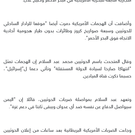
التجارية التابعة للبحرية الأمريكية في البحر الأحمر وخليج عدن.
وأضافت أن الهجمات الأمريكية دمرت أيضا "موقعا للرادار الساحلي
للحوثيين وسبعة صواريخ كروز وطائرات بدون طيار هجومية أحادية
الاتجاه فوق البحر الأحمر".
وقال المتحدث باسم الحوثيين محمد عبد السلام إن الهجمات تمثل
"انتهاكا صارخا لسيادة الدولة المستقلة" وتأتي دعما ل"إسرائيل"،
حسبما ذكرت قناة الميادين.
وتعهد عبد السلام بمواصلة ضربات الحوثيين، قائلا إن "اليمن
سيواصل الدفاع عن نفسه ضد أي عدوان ويبقى ثابتا في دعم غزة".
وجاءت الضربات الأمريكية البريطانية بعد ساعات من إعلان الحوثيين