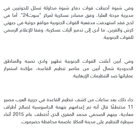
وفي شبوة أحبطت قوات دفاع شبوة محاولة تسلل للحوثيين في
مديرية مرخة العليا، وفق مصادر عسكرية لمركز "سوث24". أما في
لحج فقد استهدفت مدفعية القوات الجنوبية مواقع حوثية في جبهتي
كرش والقرين، ما أدى إلى تدمير آليات عسكرية، وفقا للإعلام الرسمي
للقوات الجنوبية.
وفي أبين أعلنت القوات الجنوبية تطهير وادي تصبه والمناطق
الحدودية شمال أبين من عناصر تنظيم القاعدة، مؤكدة استمرار
عملياتها ضد التنظيمات الإرهابية.
جاء ذلك بعد ساعات من كشف تنظيم القاعدة في جزيرة العرب مصير
11 مختطفًا قال أنه تم إعدامهم بتهمة الجاسوسية لصالح أطراف
معادية، بينهم الصحفي محمد المقري الذي اُختطف عام 2015 أثناء
سيطرة التنظيم على مدينة المكلا عاصمة محافظة حضرموت.