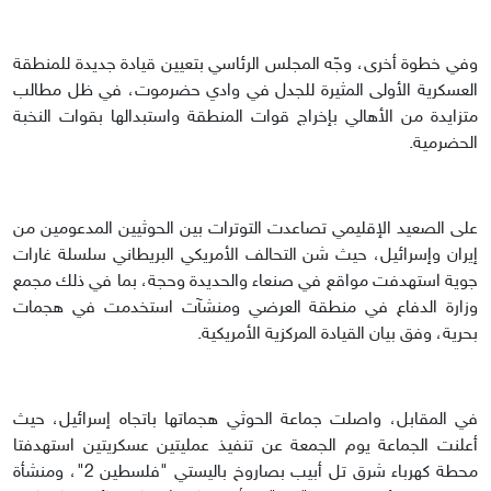
وفي خطوة أخرى، وجّه المجلس الرئاسي بتعيين قيادة جديدة للمنطقة
العسكرية الأولى المثيرة للجدل في وادي حضرموت، في ظل مطالب
متزايدة من الأهالي بإخراج قوات المنطقة واستبدالها بقوات النخبة
الحضرمية.
على الصعيد الإقليمي تصاعدت التوترات بين الحوثيين المدعومين من
إيران وإسرائيل، حيث شن التحالف الأمريكي البريطاني سلسلة غارات
جوية استهدفت مواقع في صنعاء والحديدة وحجة، بما في ذلك مجمع
وزارة الدفاع في منطقة العرضي ومنشآت استخدمت في هجمات
بحرية، وفق بيان القيادة المركزية الأمريكية.
في المقابل، واصلت جماعة الحوثي هجماتها باتجاه إسرائيل، حيث
أعلنت الجماعة يوم الجمعة عن تنفيذ عمليتين عسكريتين استهدفتا
محطة كهرباء شرق تل أبيب بصاروخ باليستي "فلسطين 2"، ومنشأة