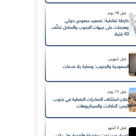
قبل 16 يوم
خارطة تفاعلية: تصعيد سعودي حوثي
وهجمات على جبهات الجنوب والساحل تخلّف
43 قتيلا
قبل شهرين
السعودية والجنوب: وصاية بلا خدمات
قبل 11 يوم
إعلان استئناف الصادرات النفطية في جنوب
اليمن: الدلالات والسيناريوهات
قبل 3 أشهر
كهرباء عدن تحت مقصلة «العجز»: هل يكتب