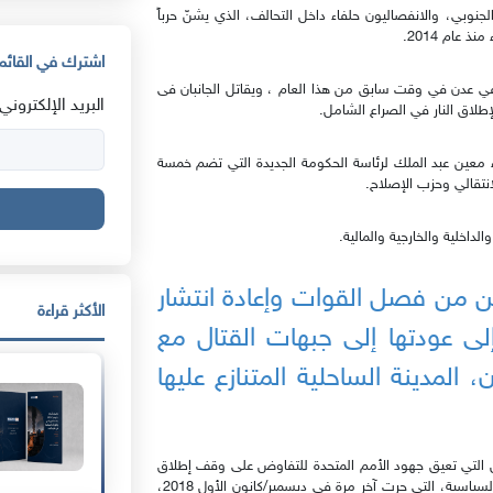
نوبي، والانفصاليون حلفاء داخل التحالف، الذي يشنّ حرباً
عام 2014.
اشترك في القائمة
ي في عدن في وقت سابق من هذا العام ، ويقاتل الجانبان فى
البريد الإلكتروني:
طلاق النار في الصراع الشامل.
ء معين عبد الملك لرئاسة الحكومة الجديدة التي تضم خمسة
انتقالي وحزب الإصلاح.
داخلية والخارجية والمالية.
ن من فصل القوات وإعادة انتشار
الأكثر قراءة
ى عودتها إلى جبهات القتال مع
المدينة الساحلية المتنازع عليها
ل التي تعيق جهود الأمم المتحدة للتفاوض على وقف إطلاق
النار في جميع أنحاء البلاد لتمهيد الطريق لاستئناف المفاوضات السياسية، التي جرت آخر مرة في ديسمبر/كانون الأول 2018،