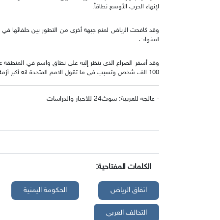
لإنهاء الحرب الأوسع نطاقاً.
وقد كافحت الرياض لمنع جبهة أخرى من التطور بين حلفائها في ا
لسنوات.
وقد أسفر الصراع الذى ينظر إليه على نطاق واسع في المنطقة على
100 الف شخص وتسبب في ما تقول الامم المتحدة انه أكبر أزمة انسانية في العالم.
- عالجه للعربية: سوث24 للأخبار والدراسات
الكلمات المفتاحية:
اتفاق الرياض
الحكومة اليمنية
التحالف العربي