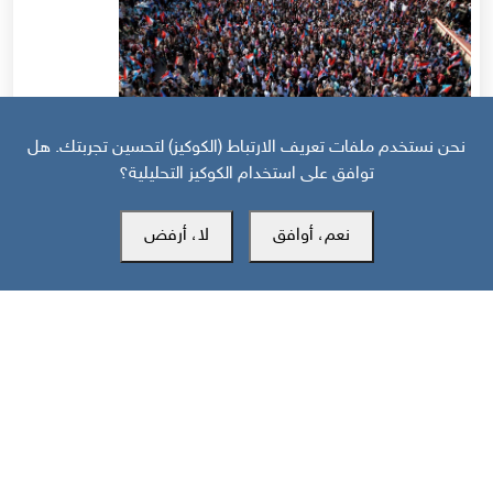
نحن نستخدم ملفات تعريف الارتباط (الكوكيز) لتحسين تجربتك. هل
توافق على استخدام الكوكيز التحليلية؟
قبل 7 أيام
نعم، أوافق
لا، أرفض
حرب أهلية محتملة إذا استمر القمع السعودي لجنوب اليمن
مركز سوث24 للأخبار والدراسات