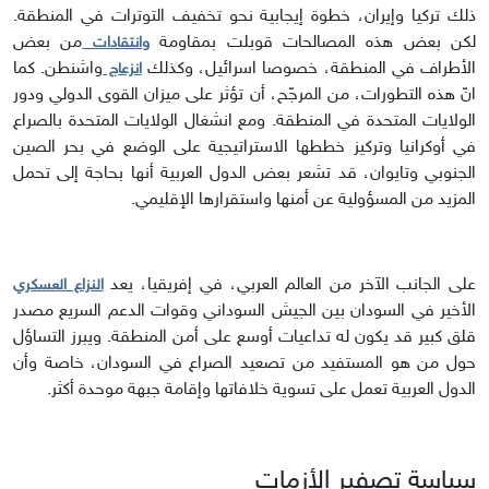
ذلك تركيا وإيران، خطوة إيجابية نحو تخفيف التوترات في المنطقة.
لكن بعض هذه المصالحات قوبلت بمقاومة
من بعض
وانتقادات
الأطراف في المنطقة، خصوصا اسرائيل، وكذلك
واشنطن. كما
انزعاج
انّ هذه التطورات، من المرجّح، أن تؤثر على ميزان القوى الدولي ودور
الولايات المتحدة في المنطقة. ومع انشغال الولايات المتحدة بالصراع
في أوكرانيا وتركيز خططها الاستراتيجية على الوضع في بحر الصين
الجنوبي وتايوان، قد تشعر بعض الدول العربية أنها بحاجة إلى تحمل
المزيد من المسؤولية عن أمنها واستقرارها الإقليمي.
على الجانب الآخر من العالم العربي، في إفريقيا، يعد
النزاع العسكري
الأخير في السودان بين الجيش السوداني وقوات الدعم السريع مصدر
قلق كبير قد يكون له تداعيات أوسع على أمن المنطقة. ويبرز التساؤل
حول من هو المستفيد من تصعيد الصراع في السودان، خاصة وأن
الدول العربية تعمل على تسوية خلافاتها وإقامة جبهة موحدة أكثر.
سياسة تصفير الأزمات