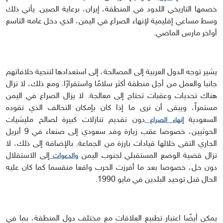
خصمها التاريخي اللدود في المنطقة، إيران، برعاية الصين. يأتي ذلك
وسط مساعي إقليمية لإنهاء الصراع في اليمن، الذي دخل عامه التاسع
أواخر مارس الماضي.
يشير توجه الدول العربية إلى المصالحة، إلى استعدادها لتنحية خلافاتهم
جانبا والعمل من أجل منطقة أكثر سلامًا واستقرارًا. ومع ذلك، لا تزال
هناك تحديات وعقبات تحتاج إلى معالجة. لا يزال الصراع في اليمن
مستمراً، ويبقى أن نرى ما إذا كان بإمكان التحالف الذي تقوده
السعودية
دون تقديم تنازلات كبيرة لصالح مليشيات
إنهاء الصراع
الحوثيين، خصوصا عقب زيارة وفد سعودي إلى صنعاء في 9 أبريل
الجاري التقى خلالها قيادات بارزة من الجماعة. بالإضافة إلى ذلك، لا
تزال قضية الوضع المستقبلي لجنوب اليمن
إلى الاستقلال
والدعوات
دون حل، خصوصا بعد ما أفرزت الحرب واقعا منقسما كما كان عليه
الحال قبل توحيد البلدين في مايو 1990.
يمكن أيضًا اعتبار تطبيع العلاقات مع مختلف دول المنطقة، بما في