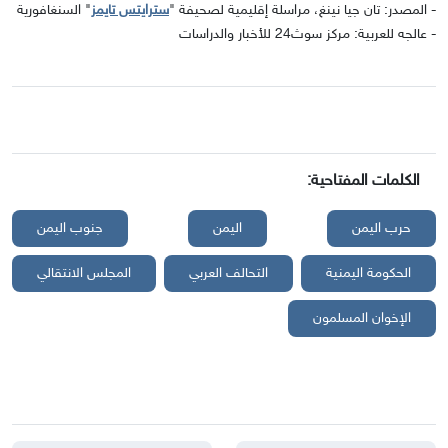
- المصدر: تان جيا نينغ، مراسلة إقليمية لصحيفة "
سترايتس تايمز
" السنغافورية
- عالجه للعربية: مركز سوث24 للأخبار والدراسات
الكلمات المفتاحية:
حرب اليمن
اليمن
جنوب اليمن
الحكومة اليمنية
التحالف العربي
المجلس الانتقالي
الإخوان المسلمون