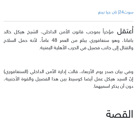
سوث24| تان جيا نينغ
اُعتقل
مؤخراً بموجب قانون الأمن الداخلي، الشيخ هيكل خالد
بافانا، وهو سنغافوري يبلغ من العمر 48 عاماً، لأنه حمل السلاح
والقتال إلى جانب فصيل في الحرب الأهلية اليمنية.
وفي بيان صدر يوم الأربعاء، قالت إدارة الأمن الداخلي (السنغافوري)
إنّ السيد هيكل عمل أيضا كوسيط بين هذا الفصيل والقوة الأجنبية،
دون أن يذكر اسميهما.
القصة