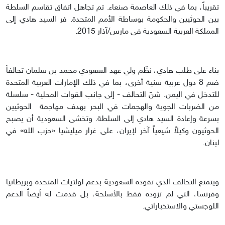
تقريباً، بما في ذلك العاصمة صنعاء. تم تجاهل اتفاق تقاسم السلطة
بين الحوثيين والحكومة بوساطة الأمم المتحدة. فر السيد هادي إلى
المملكة العربية السعودية في مارس/آذار 2015.
بناء على طلب هادي، نظّم ولي عهد السعودي محمد بن سلمان تحالفاً
ضم 8 دول عربية سنية أخرى، بما في ذلك الإمارات العربية المتحدة
للتدخل في اليمن. شنّ التحالف - إلى جانب القوات المحلية - سلسلة
من الضربات الجوية والهجمات في البحر بهدف مهاجمة الحوثيين
بسرعة وإعادة السيد هادي إلى السلطة. وتخشى السعودية أن يصبح
الحوثيون وكيلاً شيعياً آخر لإيران، على غرار ميليشيا «حزب الله» في
لبنان.
ويتمتع التحالف الذي تقوده السعودية بدعم لولايات المتحدة وبريطانيا
وفرنسا، التي لم تزوده فقط بالأسلحة، بل قدمت له أيضاً الدعم
اللوجستي والاستخباراتي.