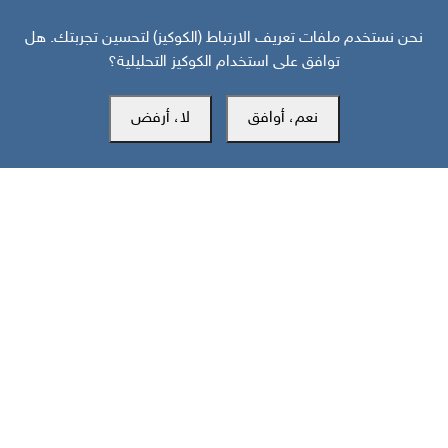
نحن نستخدم ملفات تعريف الارتباط (الكوكيز) لتحسين تجربتك. هل
توافق على استخدام الكوكيز التحليلية؟
نعم، أوافق
لا، أرفض
مركز سوث24 للأخبار والدراسات
مكتب عدن