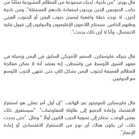
قال بورتر: "من ناحية، لديك مجموعة من المظالم المشروعة تمامًا من
جانب الجنوبيين الذين يريدون استعادة بلادهم المستقلة". ومن ناحية
أخرى، لا توجد خطة واقعية ليصبح جنوب اليمن أو الجنوب العربي
وطنهم الخاص. سيحتاج اللاعبون الإقليميون والدوليون إلى قبول فكرة
الانفصال، وأنا لا أرى ذلك يحدث".
قال جيرالد فايرستاين، السفير الأمريكي السابق في اليمن وزميله في
معهد الشرق الأوسط في واشنطن، إنه يعتقد أنه لا يمكن معالجة
المظالم العميقة لجنوب اليمن بشكل كافٍ حتى تنتهي الحرب الأوسع
مع الحوثيين.
قال فايرستاين للمونيتور عبر الهاتف: "إن أول أمر عملي هو استقرار
الاقتصاد وإعادة الجميع إلى طاولة المفاوضات". "سيستغرق ذلك
بعض الوقت. تحتاج إلى تسوية الحرب الكبرى أولاً ".وقال: "حتى يحدث
ذلك، لن يكون هناك أي نوع من الاستقرار الاقتصادي أو إعادة
الإعمار".