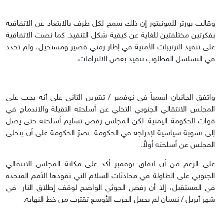
وقالت بورتر للمونيتور إن ذلك سمح لكل طرف بالابتعاد عن الاتفاقية
بفكرتين مختلفتين للغاية عن كيفية شكل التنفيذ. كما نصت الاتفاقية
على تنفيذ الترتيبات الأمنية في إطار زمني قصير ومستحيل، ولم تحدد
في التسلسل المطلوب تنفيذ بعض الالتزامات.
واتفق الجانبان اسمياً في نوفمبر / تشرين الثاني على أنه يجب على
المجلس الانتقالي الجنوبي التخلي عن أسلحته الثقيلة والاندماج في
قوات الحكومة اليمنية. لكن المجلس رفض تسليم أسلحته حتى يصل
إلى تسوية سياسية لإدراجه في الحكومة. تصرّ الحكومة على أن يتخلى
المجلس عن أسلحته أولاً.
على الرغم من أن اتفاق نوفمبر أكد على مكانة المجلس الانتقالي
الجنوبي على الطاولة في محادثات السلام التي تقودها الأمم المتحدة
في المستقبل، إلا أن رفض الحوثي الواضح لوقف إطلاق النار في
شهر أبريل / نيسان لم يجعل الحرب الأوسع تقترب من خط النهاية.