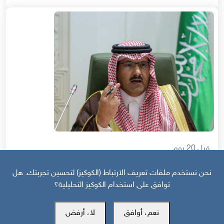
قبل 20 يوم
منظور دولي | استراتيجية السعودية في اليمن: عصا للجنوبيين وجزرة لأوروبا
نحن نستخدم ملفات تعريف الارتباط (الكوكيز) لتحسين تجربتك. هل
توافق على استخدام الكوكيز التحليلية؟
نعم، أوافق
لا، أرفض