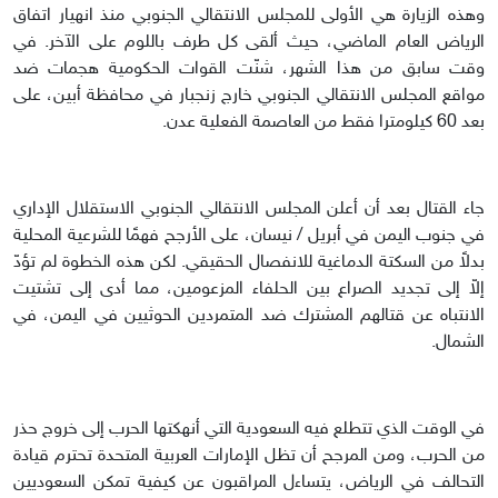
وهذه الزيارة هي الأولى للمجلس الانتقالي الجنوبي منذ انهيار اتفاق
الرياض العام الماضي، حيث ألقى كل طرف باللوم على الآخر. في
وقت سابق من هذا الشهر، شنّت القوات الحكومية هجمات ضد
مواقع المجلس الانتقالي الجنوبي خارج زنجبار في محافظة أبين، على
بعد 60 كيلومترا فقط من العاصمة الفعلية عدن.
جاء القتال بعد أن أعلن المجلس الانتقالي الجنوبي الاستقلال الإداري
في جنوب اليمن في أبريل / نيسان، على الأرجح فهمًا للشرعية المحلية
بدلاً من السكتة الدماغية للانفصال الحقيقي. لكن هذه الخطوة لم تؤدّ
إلاّ إلى تجديد الصراع بين الحلفاء المزعومين، مما أدى إلى تشتيت
الانتباه عن قتالهم المشترك ضد المتمردين الحوثيين في اليمن، في
الشمال.
في الوقت الذي تتطلع فيه السعودية التي أنهكتها الحرب إلى خروج حذر
من الحرب، ومن المرجح أن تظل الإمارات العربية المتحدة تحترم قيادة
التحالف في الرياض، يتساءل المراقبون عن كيفية تمكن السعوديين