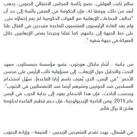
سالم ثابت العولقي، عضو رئاسة المجلس الانتقالي الجنوبي، يذهب
أبعد من ذلك. ووفقا له، فإن الحكومة في المنفى يائسة إلى حد أن
"تحالف الجماعات الإرهابية مع القوات الحكومية لم يتم إخفاؤه حتى.
ولم يعد القادة الرئيسيون المنتسبون للقاعدة مترددين في القتال علنا
على خط الجبهة إلى جانبهم. كما قتلنا وجرحنا بعض الإرهابيين خلال
المعركة في جبهة شقرة ".
من جانبه ، أشار مايكل هورتون، عضو مؤسسة جيمستاون، معهد
البحث والتحليل حول الإرهاب، إلى مسؤولية نائب الرئيس علي محسن
الأحمر: "في اليمن، الذي يُعرف باسم [بابا القاعدة]، سهّل استخدام
المسلحين ضد الحوثيين ونشرهم أيضا ضد الانفصاليين في الجنوب".
وبحسب الباحث، فإن هذا الاندماج يعود إلى بداية الحرب في اليمن
عام 2015. ومن الناحية الإيديولوجية، فإن دعم تنظيم القاعدة لحكومة
هادي لا يزال قائم.
في الشمال، يهدد تقدم المتمردين الزيديين - الشيعة - وإرادة الجنوب