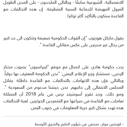
الانفصالية، الشيوعية سابقًا - وبالتالي الملحدون - على المدى الطويل
الميول المهيمنة للجماعة السنية المتطرفة. إن هذه التحالفات مع
القاعدة ستكون بالتأكيد أكثر تواترا.
يقول مايكل هورتون "إن القوات الحكومية ضعيفة وتتكون الى حد كبير
من رجال غير مدربين على عكس مقاتلي القاعدة ".
ردت حكومة هادي على اتصال مع موقع "ليبراسيون" بصوت مختار
الرحبي، مستشار وزير الإعلام اليمني: "نحن الحكومة المعترف بها دولياً.
وبالتالي فإن هذه الاتهامات بالتحالفات مع القاعدة خاطئة. يقاتل
المجلس الانتقالي إلى جانبهم. نحن جيشنا مدعوم من السعودية ".
ومع ذلك، وجد تقرير أسوشيتد برس في عام 2018 أن المملكة
تعاملت مع القاعدة في صراعها مع المتمردين الحوثيين. لعبة التحالفات
هذه تهدد بشكل كبير حرية المعلومات في جنوب اليمن.
- كوينتين مولر، صحفي في شؤون الخليج والشرق الأوسط