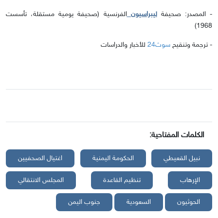
- المصدر: صحيفة
ليبراسيون
الفرنسية (صحيفة يومية مستقلة، تأسست
1968)
- ترجمة وتنقيح
سوث24
للأخبار والدراسات
الكلمات المفتاحية:
نبيل القعيطي
الحكومة اليمنية
اغتيال الصحفيين
الإرهاب
تنظيم القاعدة
المجلس الانتقالي
الحوثيون
السعودية
جنوب اليمن