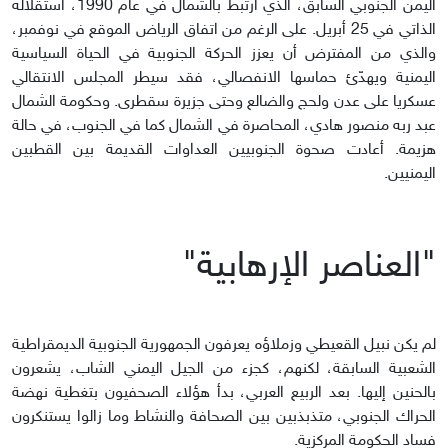
اليمن الجنوبي السابق، الذي ارتبط بالشمال في عام 1990، استقلاله
الذاتي في 25 أبريل. على الرغم من اتفاق الرياض الموقع في نوفمبر،
والذي من المفترض أن يعزز الحركة الجنوبية في الحياة السياسية
اليمنية ويهدّئ حماسها الانفصالي، فقد سيطر المجلس الانتقالي
عسكريا على عدن ولحج والضالع وحتى جزيرة سقطرى. وحكومة الشمال
عبد ربه منصور هادي، المحاصرة في الشمال كما في الجنوب، في حالة
هزيمة. أعادت صحوة الجنوبيين العداوات القديمة بين القطبين
اليمنيين.
"العناصر الإرهابية"
لم يكن نبيل القعيطي وزملاؤه يعرفون الجمهورية الجنوبية الديمقراطية
الشعبية السابقة، لكنهم، كجزء من الجيل اليمني الشاب، يشعرون
بالحنين إليها. بعد الربيع العربي، بدأ هؤلاء الصحفيون بتغطية نهضة
الحراك الجنوبي، متذبذبين بين الصحافة والنشاط وما زالوا يستنكرون
فساد الحكومة المركزية.