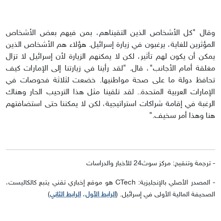
وقال "كل الأشخاص الذين التقيناهم، بمن فيهم بعض الأشخاص
المؤثرين للغاية، يرغبون في زيارة إسرائيل. هؤلاء هم الأشخاص الذين
يمكن أن يكون لهم تأثير، لكن لا يمكنهم الزيارة لأن إسرائيل لا تزال
مغلقة أمام الأجانب"، قال. "لقد رأينا في زيارتنا إلى الإمارات كيف
تحافظ دولة ما على صحة مواطنيها. خضعت لثلاثة فحوصات في
الإمارات العربية المتحدة.. لقد تلقينا مثل هذا الترحيب الحار وهناك
الرغبة في إقامة شراكات استراتيجية، لكن لا يمكننا حتى استضافتهم
هنا وهذا أمر سخيف."
- ترجمة وتنقيح: مركز سوث24 للأخبار والدراسات
- المصدر الأصلي بالإنجليزية: CTech هو موقع إخباري تقني يتبع كالكاليست،
الصحيفة المالية الأولى في إسرائيل. (
الرابط الأول
،
الرابط الثاني
)