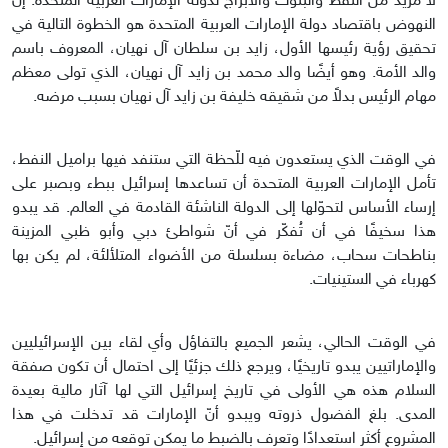
لا مزيد من النفط والبنوك والأبراج لدولة الإمارات العربية المتحدة. إنّ
النهوض باقتصاد دولة الإمارات العربية المتحدة هو الخطوة التالية في
تحقيق رؤية رئيسها الأول، زايد بن سلطان آل نهيان، المعروف باسم
والد الأمة. وهو أيضًا والد محمد بن زايد آل نهيان، الذي تولى معظم
مهام الرئيس بدلاً من شقيقه خليفة بن زايد آل نهيان بسبب مرضه.
في الوقت الذي يستعدون فيه للّحظة التي ستنفد فيها براميل النفط،
تأمل الإمارات العربية المتحدة أن تساعدها إسرائيل ببطء وبصبر على
إرساء الأساس لتحوّلها إلى الدولة الناشئة القادمة في العالم. قد يبدو
هذا سخيفًا في أن تُفكّر في أنّ شواطئ دبي وأبو ظبي المزينة
بناطحات سحاب، مضاءة بسلسلة من الأضواء المتلألئة، لم يكن بها
كهرباء في الستينيات.
في الوقت الحالي، يشعر الجميع بالتفاؤل وأي لقاء بين الإسرائيليين
والإماراتيين يبدو تاريخيًا، ويرجع ذلك جزئيًا إلى احتمال أن تكون صفقة
السلام هذه هي الأولى في تاريخ إسرائيل التي لها آثار مالية بعيدة
المدى. بلغ الفضول ذروته ويبدو أنّ الإمارات قد تدخلت في هذا
المشروع أكثر استعدادًا وتعرف بالضبط ما يمكن توقعه من إسرائيل.