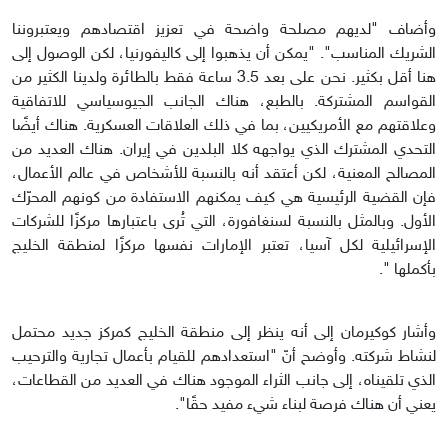
وأضاف "لديهم مصلحة واضحة في تعزيز اقتصادهم ويعتبروننا
الشريك المناسب". "يمكن أن يذهبوا إلى كاليفورنيا، لكن الوصول إلى
هنا أقل بكثير. نحن على بعد 3.5 ساعة فقط بالطائرة ولدينا الكثير من
القواسم المشتركة. بالطبع، هناك الجانب الجيوسياسي للاتفاقية
وعلاقتهم مع الأمريكيين، بما في ذلك العلاقات العسكرية. هناك أيضًا
التحدي المشترك الذي يواجهه كلا البلدين في إيران. هناك العديد من
المصالح المعنية، لكن أعتقد أنه بالنسبة للأشخاص في عالم الأعمال،
فإن القضية الرئيسية هي كيف يمكنهم الاستفادة من كونهم المحرّك
الأول. وبالمثل بالنسبة لسنغافورة، التي تُرى باعتبارها مركزًا للشركات
الإسرائيلية لكل آسيا، تعتبر الإمارات نفسها مركزًا لمنطقة الخليج
بأكملها ".
وأشار كوكيرمان إلى أنه ينظر إلى منطقة الخليج كمركز جديد محتمل
لنشاط شركته. وأوضح أنّ "استعدادهم للقيام بأعمال تجارية والترحيب
الذي تلقيناه، إلى جانب الثراء الموجود هناك في العديد من القطاعات،
يعني أن هناك فرصة لبناء شيء مفيد حقًا".