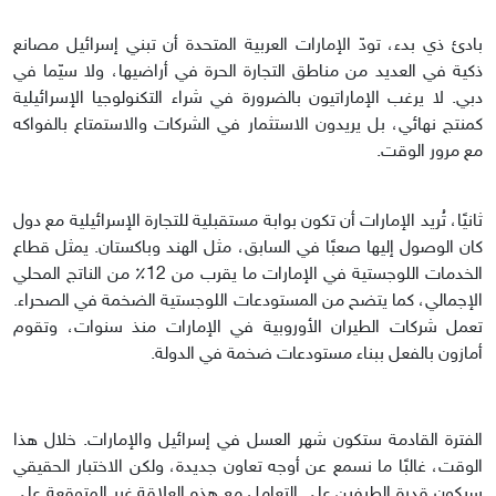
بادئ ذي بدء، تودّ الإمارات العربية المتحدة أن تبني إسرائيل مصانع
ذكية في العديد من مناطق التجارة الحرة في أراضيها، ولا سيّما في
دبي. لا يرغب الإماراتيون بالضرورة في شراء التكنولوجيا الإسرائيلية
كمنتج نهائي، بل يريدون الاستثمار في الشركات والاستمتاع بالفواكه
مع مرور الوقت.
ثانيًا، تُريد الإمارات أن تكون بوابة مستقبلية للتجارة الإسرائيلية مع دول
كان الوصول إليها صعبًا في السابق، مثل الهند وباكستان. يمثل قطاع
الخدمات اللوجستية في الإمارات ما يقرب من 12٪ من الناتج المحلي
الإجمالي، كما يتضح من المستودعات اللوجستية الضخمة في الصحراء.
تعمل شركات الطيران الأوروبية في الإمارات منذ سنوات، وتقوم
أمازون بالفعل ببناء مستودعات ضخمة في الدولة.
الفترة القادمة ستكون شهر العسل في إسرائيل والإمارات. خلال هذا
الوقت، غالبًا ما نسمع عن أوجه تعاون جديدة، ولكن الاختبار الحقيقي
سيكون قدرة الطرفين على التعامل مع هذه العلاقة غير المتوقعة على