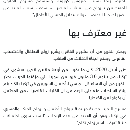
تأخيره، ربما بسبب فيروس كورونا، وسيسمح مشروع القانون
للمغتصبين بالزواج من الفتيات القاصرات، سوف يسبب المزيد من
الضرر لضحايا الاغتصاب والاستغلال الجنسي للأطفال".
غير معترف بها
ويحذر التقرير من أن مشروع القانون يشرع زواج الأطفال والاغتصاب
القانوني ويمنح الجناة الإفلات من العقاب.
حتى أبريل 2020، كان ما يقرب من أربعة ملايين لاجئ يعيشون في
تركيا، من بينهم 3.6 مليون فروا من سوريا التي مزقتها الحرب، يحذر
التقرير من أن الاستغلال الجنسي للأطفال السوريين في تركيا بالكاد يتم
إبلاغ السلطات عنه على الرغم من أن الفتيات القاصرات من المحتمل
أن يكونوا من الضحايا.
ويشرح التقرير قضية مرتبطة بزواج الأطفال والزواج المبكر والقسري
في تركيا، وهو أن العديد من هذه الزيجات "ليست سوى احتفالات
دينية تعرف باسم زواج نكاح".