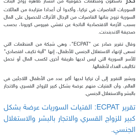
حذر
ناشطون ومنظمات حقوقية من انتشار ظاهرة زواج البنات
السوريات القاصرات في تركيا، وأكدوا أن أعدادا متزايدة من العائلات
السورية تزوج بناتها القاصرات من الرجال الأتراك للحصول على المال
بسبب الأزمة الاقتصادية الناتجة عن تفشي فيروس كورونا، بحسب
صحيفة الاندبندنت.
وقال تقرير صادر عن "ECPAT"، وهي شبكة من المنظمات التي
تسعى لإنهاء الاستغلال الجنسي للأطفال، إنها "آلية تكيف اقتصادي"
للأسر السورية التي ليس لديها طريقة أخرى لكسب المال أو تحمل
تكاليف الغذاء لأطفالها.
ويشير التقرير إلى أن تركيا لديها أكبر عدد من الأطفال اللاجئين في
العالم، وأن الفتيات منهم عرضة بشكل كبير للزواج القسري والاتجار
بالبشر والاستغلال الجنسي.
تقرير ECPAT:
الفتيات السوريات
عرضة بشكل
كبير للزواج القسري والاتجار بالبشر والاستغلال
الجنسي.