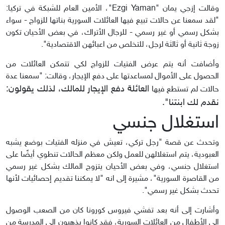
وقالت إزجي يمان "Ezgi Yaman"، الأمين العام للشبكة في تركيا:
"لقد سمعنا عن حالات تبيع فيها العائلات السورية بناتها للزواج - سواء
بشكل رسمي أو غير رسمي - للرجال الأتراك، في بعض الأحيان تكون
زوجة ثانية أو ثالثة لرجل، للتخلص من اعبائهن الاقتصادية".
وأضافت أنه يتم عرض الفتيات للزواج لكي تتمكن العائلات من
الحصول على الأموال لمساعدتها على دفع الإيجار، وقالت: "سمعنا عدة
العائلة دفع الإيجار للمالك، لذلك يقولون:
حالات لم تستطع فيها
نقدم لك ابنتنا".
استغلال جنسي
وتحدث عن قصة "رجل تركي، تعيش في منزله الفتيات بوضع يشبه
العبودية، يتم استغلالهن للعمل ولكن معظم الحالات تنطوي أيضًا على
استغلال جنسي، وفي بعض الأحيان يتزوج المالك بشكل غير رسمي
من القاصرة السورية"، مشيرة إلى انه "لا يمكننا تقديم إحصائيات لأنها
تحدث بشكل غير رسمي".
وأشارت إلى أنه بعد تفشي فيروس كورونا كان من الصعب الوصول
إلى الأطفال من العائلات السورية، فقد كانوا يذهبون إلى المدرسة من