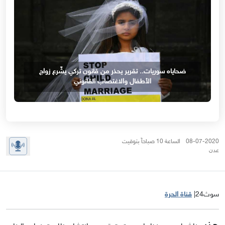
ضحاياه سوريات.. تقرير يحذر من قانون تركي يشّرع زواج
الأطفال والاغتصاب القانوني
08-07-2020 الساعة 10 صباحاً بتوقيت
عدن
سوث24|
قناة الحرة