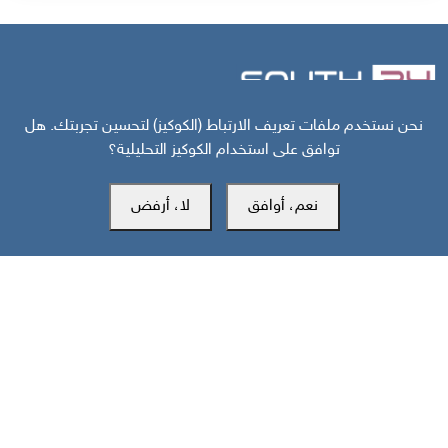
نحن نستخدم ملفات تعريف الارتباط (الكوكيز) لتحسين تجربتك. هل
مركز سوث24 للأخبار والدراسات
توافق على استخدام الكوكيز التحليلية؟
نعم، أوافق
لا، أرفض
مكتب عدن