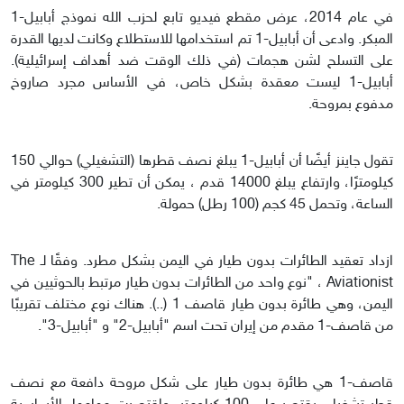
في عام 2014، عرض مقطع فيديو تابع لحزب الله نموذج أبابيل-1
المبكر. وادعى أن أبابيل-1 تم استخدامها للاستطلاع وكانت لديها القدرة
على التسلح لشن هجمات (في ذلك الوقت ضد أهداف إسرائيلية).
أبابيل-1 ليست معقدة بشكل خاص، في الأساس مجرد صاروخ
مدفوع بمروحة.
تقول جاينز أيضًا أن أبابيل-1 يبلغ نصف قطرها (التشغيلي) حوالي 150
كيلومترًا، وارتفاع يبلغ 14000 قدم ، يمكن أن تطير 300 كيلومتر في
الساعة، وتحمل 45 كجم (100 رطل) حمولة.
ازداد تعقيد الطائرات بدون طيار في اليمن بشكل مطرد. وفقًا لـ The
Aviationist ، "نوع واحد من الطائرات بدون طيار مرتبط بالحوثيين في
اليمن، وهي طائرة بدون طيار قاصف 1 (..). هناك نوع مختلف تقريبًا
من قاصف-1 مقدم من إيران تحت اسم "أبابيل-2" و "أبابيل-3".
قاصف-1 هي طائرة بدون طيار على شكل مروحة دافعة مع نصف