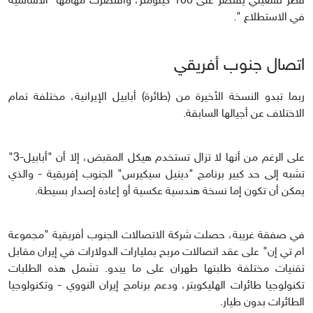
قطر تشغيلي يقتصر على 100 كيلومتر، واقتصرت مهامها الأساسية
في الاستطلاع ".
اتصال جنوب أفريقي
ربما تبدو النسخة الأخيرة من (طائرة) أبابيل الإيرانية، مختلفة تمام
الاختلاف عن أجيالها السابقة.
على الرغم من أنها لا تزال تستخدم هيكل المقبض، إلا أن "أبابيل-3"
تشبه إلى حد كبير برنامج "دينيل سيكيرس" الجنوب إفريقية - والذي
يمكن أن تكون إما نسخة هندسية عكسية أو إعادة إصدار بسيطة.
في صفقة غريبة، حصلت شركة الاتصالات الجنوب أفريقية "مجموعة
ام تي إن" على عقد اتصالات مربح بمليارات الدولارات في إيران مقابل
تقنيات مختلفة طلبتها طهران على ما يبدو. تشمل هذه الطلبات
تكنولوجيا طائرات الهليكوبتر، ودعم برنامج إيران النووي - وتكنولوجيا
الطائرات بدون طيار.