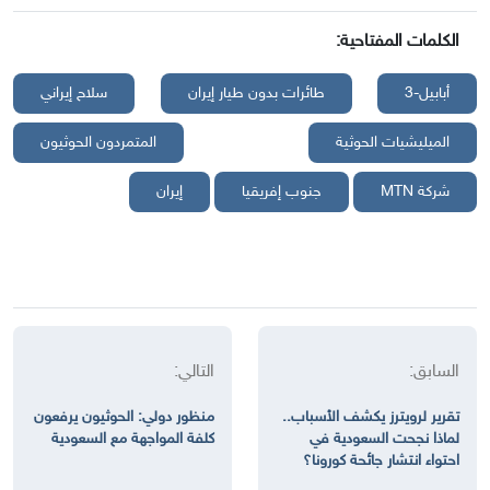
الكلمات المفتاحية:
أبابيل-3
طائرات بدون طيار إيران
سلاح إيراني
الميليشيات الحوثية
المتمردون الحوثيون
شركة MTN
جنوب إفريقيا
إيران
السابق:
التالي:
تقرير لرويترز يكشف الأسباب..
منظور دولي: الحوثيون يرفعون
لماذا نجحت السعودية في
كلفة المواجهة مع السعودية
احتواء انتشار جائحة كورونا؟