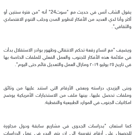
يقول الشاب أنس في حديث مع "سوث24" أنه "من فترة سنتين أو
أكثر وأنا لدي العديد من الأفكار لتطوير المدن وجلب التنوع الاقتصادي
والثقافي".
ويضيف "مع اتساع رقعة تحكم الانتقالي وظهور بوادر الاستقلال بدأت
في ملائمة هذه الأفكار للجنوب والعمل الفعلي للملفات الخاصة بها
في تاريخ ٢٥ يوليو ٢٠١٩ ومازال العمل والتعديل قائم حتى اليوم".
وبنى اليزيدي دراسته وبعض الأرقام التي استند عليها من وثائق
وملفات تحصل عليها، بينها ملف من الاستخبارات الأمريكية يوضح
امكانيات الجنوب في الموارد الطبيعية والنفطية.
كما استعان "بدراسات الجدوى في مشاريع سابقة ودول مجاورة
للحصول على أرقام تقريبية إلى ان يتم البدء في عمل الدراسات