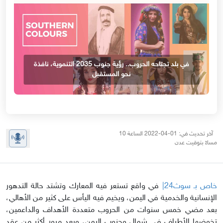
في بلد تجتاحه الحروب.. رؤية جنوب 2035 التنموية، نافذة
نحو المستقبل
آخر تحديث في: 01-04-2022 الساعة 10
مساءً بتوقيت عدن
خاص بـ سوث24|
في واقع تستعر فيه المعارك وتشتد حالة التدهور
الإنسانية والخدمية في اليمن، ويخيم فيه اليأس على كثير من الأهالي،
بعد مضي خمس سنوات من الحروب متعددة الأهداف والداعمين،
تخوضها الأطراف في شمال وجنوب اليمن، وبعد مرور أكثر من عقد