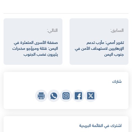
السابق:
التالي:
تقرير أممي: مأرب تدعم
صفقة الأسرى المتعثرة في
الإرهابيين لاستهداف الأمن في
اليمن: قتلة ومروّجو مخدرات
جنوب اليمن
يثيرون غضب الجنوب
شارك
اشترك في القائمة البريدية