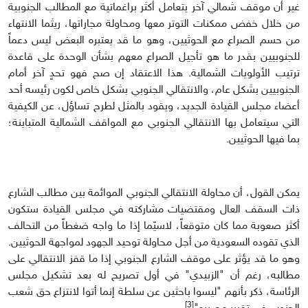
غير أن موقف شمالي آخر يتعامل أكثر براغماتية مع المطالب الجنوبية
من خلال خفض ممكنات التوتر معها ومحاولة مجاراتها، ريثما الانتهاء
من حسم الصراع مع الحوثيين، وهو ما قد يعتبره البعض ليس دعماً
للجنوبيين بقدر ما هو تأجيل الصراع معهم بشأن الوحدة على قاعدة
ترتيب الأولويات الشمالية. هذا الاعتقاد إن صح فهو تحدٍ آخر أمام
الجنوبيين بشكل عام، والانتقالي الجنوبي بشكل خاص لكون رئيسه أحد
أعضاء مجلس القيادة الجديد، ويقود بالمثل لطرح تساؤل، عن الكيفية
التي سيتعامل بها الانتقالي الجنوبي مع المواقف الشمالية المتباينة؛
بما فيها الحوثيين.
يمكن القول، أن محاولة الانتقالي الجنوبي الموائمة بين مطالب الشارع
ذات السقف العال ومقتضيات مشاركته في مجلس القيادة ستكون
أكثر صعوبة مما كان متوقعاً، لاسيّما إذا ما واجه ضغطاً من التحالف
الذي تقوده السعودية من أجل محاولة توحيد الجهود لمواجهة الحوثيين.
وهو ما قد يؤثر على موقف الشارع الجنوبي إذا ما قفز الانتقالي على
مطالبه، رغم أن "الزبيدي" في أول تصريح له بعد تشكيل مجلس
الرئاسة، ذكر بأنهم "ليسوا باحثين عن سلطة إنما أتوا لانتزاع حق شعب
[3]