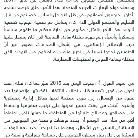
بالمجلس الانتقالي الجنوبي (STC) الذي تأسس في مايو 2017،
ودعمته دولة الإمارات العربية المتحدة. هذا الأمر، خلق فرصة سانحة
ليُظهِر الجنوبيون أصواتهم، في ظل التجاهل السلبي لقضيتهم من قبل
الإقليم والمجتمع الدولي الذي كان يتعامل مع قضية الجنوب كقضية
ثانوية. هذا الأمر بالمثل؛ مكّنهم من إدارة معظم مناطقهم سياسياً
وعسكرياً وأمنياً، رغم جهود سلطة هادي السابقة التي كان يسيطر عليها
حزب الإصلاح الإسلامي، في إشعال الصدامات معهم. غير أنّ
الجنوبيين نجحوا نسبياً في تحرير وتأمين مناطقهم من التهديد الذي
تشكله جماعة الحوثي والتنظيمات المتطرفة.
من المهم القول، أن جنوب اليمن بعد 2015 تغيّر عما كان قبله، فقد
تحوّل من قوى شعبية ظلت تطالب الالتفات لقضيتها وإنصافها بعد
عقود من الإهمال، إلى قوى منظّمة لديها هياكل إدارية وعسكرية
وأمنية، أثبتت في وقت قصير قدرتها على ترتيب صفوفها والحفاظ
على مصالحها ومصالح حلفائها في المنطقة، ما جعلها تلقى اهتماماً
أكبر. من شأن هذا الوضع أن يحدد توقعات واضحة من الجنوبيين في
الاستقلال النسبي عن الشمال، وهو ما بدأ تدريجياً يحدث مع الوقت،
لاسيّما في ظل بقاء سيطرة الحوثيين على مساحة جغرافية واسعة من