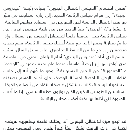
أفضى انضمام "المجلس الانتقالي الجنوبي" بقيادة رئيسه "عيدروس
الزبيدي" إلى قوام مجلس الرئاسة الجديد، إلى إثارة المخاوف من تغيّر
مواقف الانتقالي الداعمة لحق الجنوبيين في استعادة دولتهم السابقة،
لا سيّما وأنّ "الزبيدي" يعدّ الوحيد من بين ثلاثة جنوبيين آخرين في
مجلس الرئاسة يتبنى موقفاً داعماً لاستقلال الجنوب عن الشمال. وإذا
ما تمّ مقارنة وضع الأخير مع بقية أعضاء مجلس الرئاسة، فهم يبدون
متخففين إلى حدٍ ما من الضغط الجماهيري. على سبيل المثال، سبّب
القسم الذي أداه "عيدروس الزبيدي" أمام البرلمان اليمني في العاصمة
عدن أواخر شهر إبريل جدلاً واسعاً، عندما قام بحذف مفردتي "الوحدة"
[2]
و "الجمهورية" من اليمين الدستورية
. وهو ما فُهم أنه إلى جانب
قناعات الرجل الرافضة لمسألة الوحدة، فإن أداءه القسم بصيغته
الدستورية الرسمية، كانت ستشكل عاصفة انتقاد من أنصاره والفرقاء
السياسيين الجنوبيين الآخرين الذين يوازون خطه السياسي؛ إذا ما أُديت
بالصورة التي أدّاها بها بقية أعضاء مجلس الرئاسة.
قد تبدو ميزة للانتقالي الجنوبي أنه يمتلك قاعدة جماهيرية عريضة،
لكنها في ذات الوقت تشكّل عبئاً كبيراً عليه، ومن الصعوبة بمكان