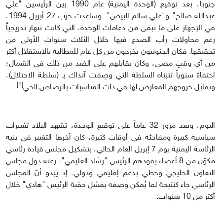
جنوباً، بعد توقيع (الوحدة اليمنية) عام 1990 بين الرئيسين "علي
عبدالله صالح" و"علي سالم البيض". وساعدت حرب 27 أبريل 1994،
في الإجهاز على ما تبقى من دعامات الوحدة، التي كانت تنهار تدريجياً
رغم محاولات رأب الصدع فيها خلال الثلاث سنوات الأولى من
تحقيقها. فكان الجنوبيون يخرجون من كل عام للمطالبة بالاستقلال أكثر
من أي وقتٍ مضى، وكان يقابلهم على الضد من ذلك في الشمال؛
احتفاءً سنوياً تتبناه السلطة التي وصِفت آنذاك بـ (سلطة الاحتلال)،
[1]
وتقابل خروجهم المعارض لها في ذات المناسبات بالرصاص الحي
.
اليوم، وبعد مرور 32 عاماً على توقيع الوحدة، تشهد البلاد تغييرات
سياسية كبيرة ومفاجئة في أوقات كثيرة، كان آخرها التغيير في بنية
الرئاسة اليمنية يوم 7 إبريل العام الحالي، بتشكيل مجلس قيادة رئاسي
مكوّن من 8 أعضاء يقودهم الرئيس "رشاد العليمي"، رعته دول مجلس
التعاون الخليجي وحظي بدعم إقليمي ودولي. إذ يبدو أنّ المجلس
الرئاسي جاء كنتيجة لما يُمكن وصفه بفشل حقبة الرئيس "هادي" خلال
أكثر من 10 سنوات.