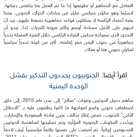
التعامل مع الجماهير أو تطويعها إذا ما تم العمل بما يناقض رغباتها،
لاسيّما وهو مكوّن سياسي تبلوّر من ساحات الحراك الجنوبي. بينما
بقية أعضاء الرئاسة لا يمتلكون قواعد جماهيرية تضغط عليهم، بيد أنّ
لديهم على الأقل مساحة أوسع وأكثر مرونة للتحرك. لذا، يبدو أن
التحدي الذي سيواجه مجلس القيادة الرئاسي خلال الفترة المقبلة تحدياً
جماهيرياً في جنوب اليمن مقر إقامته، أكثر من كونه تحدياً سياسياً
لمكوّنٍ جنوبيٍ هنا أو هناك.
اقرأ أيضا:
الجنوبيون يجددون التذكير بفشل
الوحدة اليمنية
ساهم دخول الحوثيين وقوات "صالح" إلى عدن عام 2015، إلى خلق
اصطفاف جنوبي واسع لمواجهة ما كانوا يطلقون عليه بـ "الاحتلال
الثاني" للجنوب، ضمن إطار تحالف عربي قادته السعودية والإمارات.
توحّدت المكونات الجنوبية المؤثّرة وتم تسليحها لمناهضة الحوثيين
المدعومين إيرانياً، ثم أضفت على نفسها طابعاً مؤسسياً عُرف لاحقاً