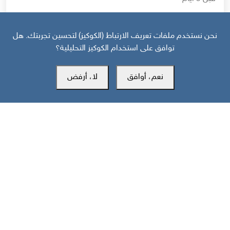
حرب أهلية محتملة إذا استمر القمع السعودي لجنوب اليمن
نحن نستخدم ملفات تعريف الارتباط (الكوكيز) لتحسين تجربتك. هل
توافق على استخدام الكوكيز التحليلية؟
نعم، أوافق
لا، أرفض
مركز سوث24 للأخبار والدراسات
مكتب عدن