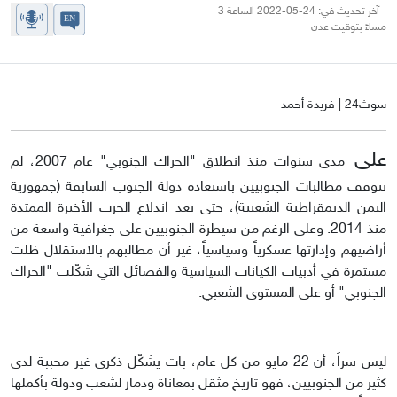
آخر تحديث في: 24-05-2022 الساعة 3
مساءً بتوقيت عدن
سوث24 | فريدة أحمد
على
مدى سنوات منذ انطلاق "الحراك الجنوبي" عام 2007، لم
تتوقف مطالبات الجنوبيين باستعادة دولة الجنوب السابقة (جمهورية
اليمن الديمقراطية الشعبية)، حتى بعد اندلاع الحرب الأخيرة الممتدة
منذ 2014. وعلى الرغم من سيطرة الجنوبيين على جغرافية واسعة من
أراضيهم وإدارتها عسكرياً وسياسياً، غير أن مطالبهم بالاستقلال ظلت
مستمرة في أدبيات الكيانات السياسية والفصائل التي شكّلت "الحراك
الجنوبي" أو على المستوى الشعبي.
ليس سراً، أن 22 مايو من كل عام، بات يشكّل ذكرى غير محببة لدى
كثير من الجنوبيين، فهو تاريخ مثقل بمعاناة ودمار لشعب ودولة بأكملها