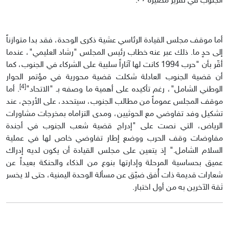
الجنوب في تقرير مصيره"
.
أما موقف مجلس القيادة الرئاسي عشية ذكرى الوحدة، فقد بدا متوازناً
إلى حدٍ ما. ذلك عبر عنه خطاب رئيس المجلس "رشاد العليمي"، عندما
أقّر بأن "حرب 1994 كانت لها آثاراً سلبية على الشركاء في الجنوب، كما
أن قضية الجنوب العادلة شكلت قضية محورية في مؤتمر الحوار
[4]
الوطني الشامل"، رغم تأكيده على أهمية ما وصفه بـ "الاتحاد"
. أما
موقف المجلس عموماً من مطالب الجنوب، سيتحدد، على الأرجح، عند
تشكيل وفد تفاوضي مع الحوثيين، ومدى التزاماه بمخرجات مشاورات
الرياض، التي نصت على "إدراج قضية شعب الجنوب في أجندة
مفاوضات وقف الحرب ووضع إطار تفاوضي خاص لها في عملية
السلام الشامل." إذ يتعين على مجلس القيادة أن يكون لديه إدراك
عميق بحساسية المرحلة وإدارتها بنوع من الذكاء والحنكة بعيداً عن
شعارات قديمة ذات أُفق ضيّق عن مسألة الوحدة اليمنية، حتى لا يخسر
ثقة الآخرين به من أول اختبار.