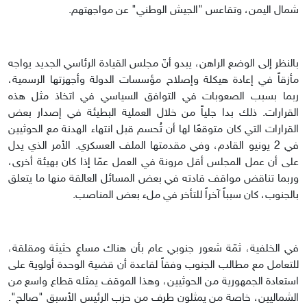
شمال اليمن، وتقاعس "الجيش الوطني" عن مواجهتهم.
بالنظر إلى الوضع الراهن، يبدو أنّ مجلس القيادة الرئاسي الجديد يواجه
مأزقاً في إعادة هيكلة وإصلاح مؤسسات الدولة وأجهزتها الرسمية،
ربما بسبب الصعوبات في التوافق السياسي في اتخاذ مثل هذه
القرارات. ذلك بدا جلياً من خلال العملية البطيئة في إصدار بعض
القرارات التي كان متوقعًا لها أن تُحسم قبل انتهاء الهدنة مع الحوثيين
في 2 يونيو القادم، وفي مقدمتها الملف العسكري. الأمر الذي يدل
على أن عمل المجلس أقل مرونة في العمل عمّا إذا كان بهيئة أخرى،
وربما تناقض مواقف قادته في بعض المسائل العالقة منها ما يتعلق
بالجنوب، كان سبباً آخراً للتأخر في ملء بعض المناصب.
في الخلفية، ثمّة شعور جنوبي عام بأن هناك مساعٍ حثيثة ومقلقة،
للتعامل مع مطالب الجنوب وفقاً لقاعدة أن قضية الوحدة أولوية على
استعادة الجمهورية من الحوثيين، وهذا الموقف يمثله قطاع واسع من
الشماليين، خاصة من يمثلون طرف من حزب الرئيس الأسبق "صالح".