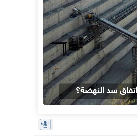
 اتفاق سد النهضة؟