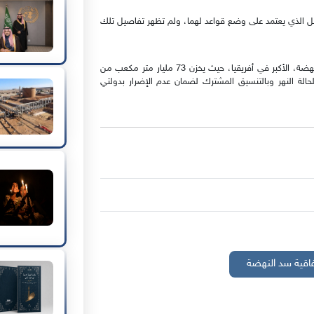
ل الذي يعتمد على وضع قواعد لهما، ولم تظهر تفاصيل تلك
وتتفاوض مصر منذ 9 سنوات حول الآثار البيئية والمائية لسد النهضة، الأكبر في أفريقيا، حيث يخزن 73 مليار متر مكعب من
قًا لحالة النهر وبالتنسيق المشترك لضمان عدم الإضرار بدولتي
فاقية سد النهضة