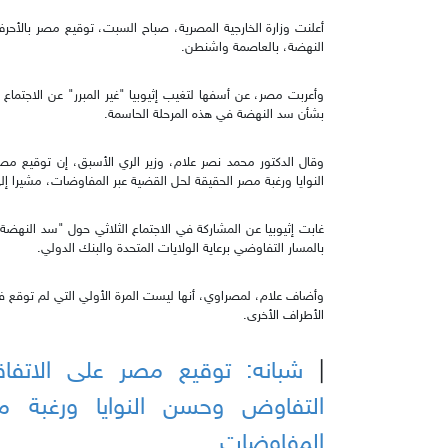
أعلنت وزارة الخارجية المصرية، صباح السبت، توقيع مصر بالأح
النهضة، بالعاصمة واشنطن.
وأعربت مصر، عن أسفها لتغيب إثيوبيا "غير المبرر" عن الاجتماع
بشأن سد النهضة في هذه المرحلة الحاسمة.
وقال الدكتور محمد نصر علام، وزير الري الأسبق، إن توقيع م
النوايا ورغبة مصر الحقيقة لحل القضية عبر المفاوضات، مشيرا إل
غابت إثيوبيا عن المشاركة في الاجتماع الثلاثي حول "سد النهضة
بالمسار التفاوضي برعاية الولايات المتحدة والبنك الدولي.
وأضاف علام، لمصراوي، أنها ليست المرة الأولي التي لم توقع فيها 
الأطراف الأخرى.
|
شبانه: توقيع مصر على الاتفا
التفاوض وحسن النوايا ورغبة م
المفاوضات