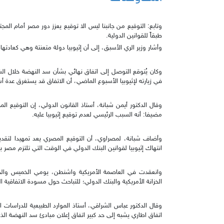
وتابع: التوقيع من جانبنا ليس الا توقيع يعزز دور مصر أمام ا
طبقاً للقوانين الدولية.
وأشار وزير الري الأسبق، إلى أن إثيوبيا دولة متعنتة وهي كعادت
وكان يُتوقع التوصل إلى اتفاق نهائي بشأن سد النهضة خلال الشه
في زيارته لإثيوبيا الأسبوع الماضي، أن الاتفاق قد يستغرق عدة أش
وقال الدكتور أيمن شبانة، أستاذ القانون الدولي، إن التوقيع المص
مضيفا: أنه السبب الرئيسي لعدم توقيع إثيوبيا عليه.
وأضاف شبانة، لمصراوي، أن التوقيع المصري يعد تمهيدا لتقديم
انتهاك إثيوبيا لقوانين البنك الدولي في الوقت التي تلتزم مصر ب
وانعقدت في العاصمة الأمريكية واشنطن، يومي الخميس والجم
الخزانة الأمريكية والبنك الدولي؛ للتباحث حول مسودة الاتفاقية الن
وقال الدكتور عباس الشراقي، أستاذ الموارد الطبيعية للدراسات 
اتفاق اطاري يشبه إلى حد كبير اتفاق إعلان مبادئ سد النهضة الذي