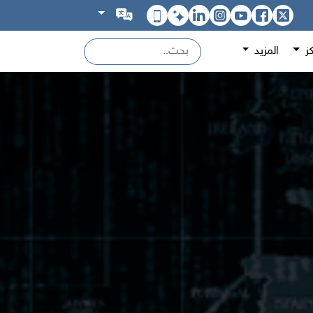
كز
المزيد