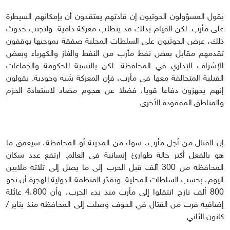
يقول المسؤولون الحوثيون إن قادتهم يعتقدون أن بإمكانهم السيطرة
على مأرب. لكن القيام بذلك قد يتطلب معركة دامية. ولتجنب حدوث
ذلك، عرض الحوثيون على السلطات المحلية صفقة بموجبها يوقفون
تقدمهم مقابل بعض نفط مأرب من النفط والغاز والكهرباء وبعض
الإشراف الإداري في المحافظة. لكن بالنسبة للحكومة والجماعات
القبلية المتحالفة معها في مأرب، فإن المعركة شبه وجودية. يقولون
إنهم يجهزون دفاعا قويا، فضلا عن هجوم مضاد لاستعادة الحزم
والمناطق المفقودة الأخرى.
إن القتال من أجل مأرب، سواء من المدينة أو المحافظة، سيعمق ما
هو بالفعل أكبر حالة طوارئ إنسانية في العالم. ارتفع عدد سكان
المحافظة من 300 ألف قبل الحرب إلى ما يصل إلى ثلاثة ملايين
اليوم، بحسب السلطات المحلية. وتقدّر المنظمة الدولية للهجرة أن نحو
800 ألف نازح انتقلوا إلى مأرب منذ بدء الحرب، وأن 4،800 عائلة
إضافية فرت من القتال في الجوف وصلت إلى المحافظة منذ يناير /
كانون الثاني.