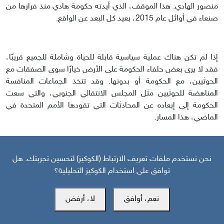
منصور الهادي. هذا الموقف، الذي أيدته حكومة هادي منذ فرارها من
صنعاء في أوائل عام 2015، بعيد كل البعد عن الواقع.
إذا لم تكن هناك عملية سياسية قابلة للحياة وشاملة للجميع قريبًا،
فقد لا يرى بعض حلفاء الحكومة على الأرض خيارًا سوى الصفقات مع
الحوثيين، مع الحكومة أو بدونها. وقد تتخذ الجماعات المنافسة
المناهضة للحوثيين مثل المجلس الانتقالي الجنوبي، والتي سعت
الحكومة إلى إبعاده عن المحادثات التي تقودها الأمم المتحدة في
الماضي، هذا المسار.
ومع ذلك، حتى لو فعلوا ذلك، فمن المرجح أن يتصاعد القتال، حيث
نحن نستخدم ملفات تعريف الارتباط (الكوكيز) لتحسين تجربتك. هل
يعمل الحوثيون على تعزيز سيطرتهم على الشمال في حين أن القوات
توافق على استخدام الكوكيز التحليلية؟
المناهضة للحوثيين التي خاضت مساومات مع الحوثيين تقسمّ بقية
البلاد فيما بينها، مع الحكومة لاعب هامشي بشكل متزايد.
نعم، أوافق
لا، أرفض