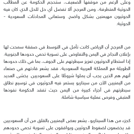
وعلى الرغم من موقفها الضعيف، ستحجم الحكومة عن المطالب
الحوثية المتطرفة، ومن المرجح ألا تفضل أي حل للحل الذي كان فيه
الحوثيون مهيمنين بشكل واضح. وستعاني المحادثات السعودية -
الحوثية.
من المرجح أن الرياض كانت تأمل في التوسط في صفقة سمحت لها
بإعلان النجاح في اليمن والتفاوض على تسوية تحمي حدودها الجنوبية.
إذا استطاع الحوثيون تعزيز سيطرتهم على الجوف، بما في ذلك حدودها
الطويلة مع المملكة العربية السعودية، فقد يشعر قادتهم في صنعاء
أنهم هم الذين يجب أن يملوا شروطًا على السعوديين. يخشى العديد
من اليمنيين الآن من سيناريو يستمر فيه الحوثيون في توسيع نطاق
سيطرتهم في أجزاء كبيرة من اليمن حيث تفقد الحكومة نفوذها
المتبقي وفرص عملية سياسية شاملة.
كجزء من هذا السيناريو، يشعر بعض اليمنيين بالقلق من أن السعوديين
قد يخضعون لضغوط الحوثيين ويوافقون على تسوية تحمي حدودهم