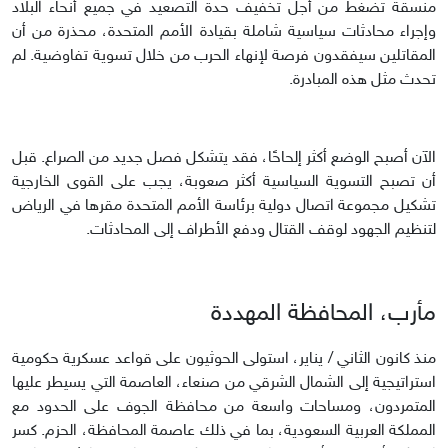
منسقة تضغط من أجل تخفيف حدة التصعيد في جميع أنحاء البلاد
وإجراء محادثات سياسية شاملة بقيادة الأمم المتحدة، محذرة من أن
المقاتلين سيفقدون فرصة لإنهاء الحرب من خلال تسوية تفاوضية. لم
تحدث مثل هذه المبادرة.
الآن أصبح الوضع أكثر إلحاحًا، فقد يتشكل فصل جديد من الصراع. قبل
أن تصبح التسوية السياسية أكثر صعوبة، يجب على القوى الخارجية
تشكيل مجموعة اتصال دولية برئاسة الأمم المتحدة مقرها في الرياض
لتنظيم الجهود لوقف القتال ودفع الأطراف إلى المحادثات.
مأرب، المحافظة المهددة
منذ كانون الثاني / يناير، استولى الحوثيون على قواعد عسكرية حكومية
استراتيجية إلى الشمال الشرقي من صنعاء، العاصمة التي يسيطر عليها
المتمردون، ومساحات واسعة من محافظة الجوف على الحدود مع
المملكة العربية السعودية، بما في ذلك عاصمة المحافظة، الحزم. كسر