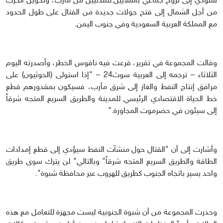
ستؤدي إلى نزوح جماعي بالملايين للمدنيين من مأرب، وتحويل الحرب
من أجل الشمال إلى فتح جولات جديدة من القتال على طول الحدود
مع المملكة العربية السعودية وفي جنوب اليمن.
وقالت المجموعة في تقرير، قرعت فيه ناقوس الخطر، وأصدرته اليوم
الثلاثاء – ترجمه إلى العربية سوث24 – "إذا استولى (الحوثيون) على
مرافق إنتاج النفط والغاز إلى شرق مأرب، فسيكون بمقدورهم قطع
خط الحياة الاقتصادي الرئيسي للمدينة والطريق السريع المتجه شرقاً
إلى سيئون في حضرموت المجاورة."
وأشارت إلى أن "القتال حول منشآت النفط سيؤدي إلى قطع إمدادات
الطاقة والطريق السريع المتجه شرقاً" وبالتالي" لن يترك سوى طريق
واحد يسير باتجاه الجنوب كطريق للهروب عبر محافظة شبوة".
وحذرت المجموعة من أن شبوة الجنوبية ليست مجهزة للتعامل مع هذه