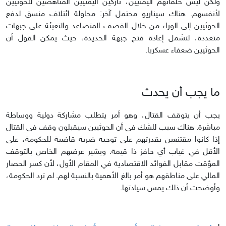
ولكن ليس حلفائهم اليمنيين، تاركين اليمنيين المناهضين للحوثيين
لأنفسهم. هناك سيناريو محتمل آخر: محاولة ائتلاف منسق لدفع
الحوثيين إلى الوراء من خلال القصف المتصاعد والتعبئة على جبهات
متعددة، لتشمل إعادة فتح جبهة الحديدة، حيث يمكن القول أن
الحوثيين ضعفاء عسكريا.
ما يجب أن يحدث
يجب أن يتوقف القتال، وهو أمر يتطلب مشاركة دولية ووساطة
مباشرة. هناك سبب للشك في أن الحوثيين سيقبلون وقف في القتال
إذا كانوا مقتنعين بقدرتهم على توجيه ضربة قاضية للحكومة، على
الأقل في غياب أي حافز ذا قيمة. ويشير عرضهم الخاص بالتوقف
المؤقت مقابل الفوائد الاقتصادية في المقام الأول، لأن كسر الحصار
المالي على مناطقهم هو أمر بالغ الأهمية بالنسبة لهم. لم ترد الحكومة،
وأوضحت أن ذلك يمس سيادتها.