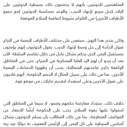
المناهضين للحوثيين بأنهم لا يختتمون ذلك بسيطرة الحوثيين على
البلاد كحل سريع لإنهاء الحرب، والوعد بمحاسبة الحوثيين (مع جميع
الأطراف الأخرى) في الالتزام بشروط اتفاقية السلام الموقعة.
ولكي ينجح هذا النهج، سيتعين على مختلف الأطراف اليمنية في النزاع
قبول الحاجة إلى حل وسط لإنهاء الحرب. يقول الحوثيون إنهم يؤمنون
بمستقبل اليمن الذي يحكم بشكل عادل من خلال تقاسم السلطة. الآن
بعد أن يبدو أن لهم اليد العليا العسكرية في الصراع، حتى في المناطق
الواقعة خارج قاعدتهم الشمالية، يجب أن يظهروا للجماعات اليمنية
الأخرى، بما في ذلك على سبيل المثال لا الحصر الحكومة، أنهم قادرون
على قبول الآخرين وعلى استعداد لتقديم تنازلات من موقع قوة.
خلاف ذلك، ستزداد معارضة حكمهم وتنمو، لا سيما في المناطق التي
استولوا عليها بقوة السلاح. يجب على الحكومة أيضًا الابتعاد عن
المواقف المتطرفة، بما في ذلك المطالب بأن يسلم الحوثيون بشكل
أساسي السيطرة على كل اليمن إلى الرئيس المعترف به دوليًا عبد ربه