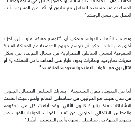
الحالات وأن " المنظمات الإنسانية لها حضور ضئيل في شبوة ووكالات
المساعدة غير مستعدة للتعامل مع مليون أو أكثر من المشردين أثناء
التنقل في نفس الوقت."
وبحسب الأزمات الدولية فيمكن أن "تتوسع معركة مأرب إلى أجزاء
أخرى من البلاد. يمكن أن تتوسع حربهم الحدودية مع المملكة العربية
السعودية لتشمل المناطق الصحراوية في شمال الجوف، في شكل
ضربات صاروخية وطائرات بدون طيار على أهداف داخل المملكة و/ أو
قتال بري مع القوات اليمنية والسعودية المنافسة."
أما في الجنوب، تقول المجموعة " يشارك المجلس الانتقالي الجنوبي
في قتال عنيف مع الحوثيين في محافظتي الضالع ولحج، حيث اشتدت
الاشتباكات منذ يناير / كانون الثاني. وقد أبلغت كل من الحكومة
والمجلس الانتقالي الجنوبي عن تعزيز للقوات الحوثية بالقرب من
خطوط الجبهة في محافظتي شبوة وأبين الجنوبيتين أيضًا."