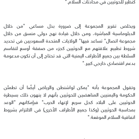
كنظير للحوثيين في محادثات السلام."
ويخلص تقرير المجموعة إلى ضرورة بذل مساعي "من خلال
الدبلوماسية المباشرة، ومن خلال قيادة نهج دولي منسق من خلال
مجموعة اتصال" تساعد فيها" الولايات المتحدة السعوديين في تحديد
شروط تطبيع علاقتهم مع الحوثيين كجزء من صفقة أوسع لتقاسم
السلطة بين جميع الأطراف اليمنية التي قد تحتاج إلى أن تكون مدعومة
بدعم اقتصادي خارجي كبير."
وتقول المجموعة بأنه "يمكن لواشنطن والرياض أيضًا أن تطمئن
الحكومة واليمنيين المناهضين للحوثيين بأنهم لا ينهون ذلك بسيطرة
الحوثيين على البلاد كحل سريع لإنهاء الحرب" فبإمكانهم "الوعد
بمحاسبة الحوثيين (وكذا جميع الأطراف الأخرى) في الالتزام بشروط
اتفاقية السلام الموقعة."