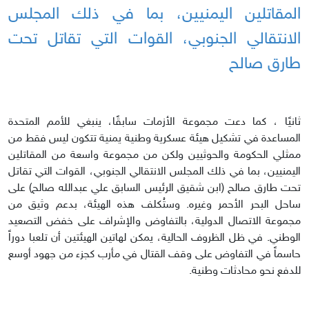
المقاتلين اليمنيين، بما في ذلك المجلس
الانتقالي الجنوبي، القوات التي تقاتل تحت
طارق صالح
ثانيًا ، كما دعت مجموعة الأزمات سابقًا، ينبغي للأمم المتحدة
المساعدة في تشكيل هيئة عسكرية وطنية يمنية تتكون ليس فقط من
ممثلي الحكومة والحوثيين ولكن من مجموعة واسعة من المقاتلين
اليمنيين، بما في ذلك المجلس الانتقالي الجنوبي، القوات التي تقاتل
تحت طارق صالح (ابن شقيق الرئيس السابق علي عبدالله صالح) على
ساحل البحر الأحمر وغيره. وستُكلف هذه الهيئة، بدعم وثيق من
مجموعة الاتصال الدولية، بالتفاوض والإشراف على خفض التصعيد
الوطني. في ظل الظروف الحالية، يمكن لهاتين الهيئتين أن تلعبا دوراً
حاسماً في التفاوض على وقف القتال في مأرب كجزء من جهود أوسع
للدفع نحو محادثات وطنية.