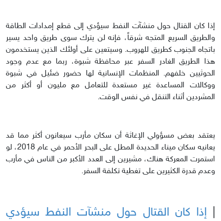
إذا كان القتال حول منشآت النفط سيؤدي إلى قطع إمدادات الطاقة
والطريق السريع المتجه شرقاً، فإنه لن يترك سوى طريق واحد يسير
باتجاه الجنوب كطريق للهروب. وسيتعين على أولئك الذين يستخدمون
هذا الطريق الغادر السفر عبر محافظة شبوة، ربما مع عدم وجود
الحوثيين خلفهم. المنظمات الإنسانية لها حضور ضئيل في شبوة
ووكالات المساعدة غير مستعدة للتعامل مع مليون أو أكثر من
المشردين أثناء التنقل في نفس الوقت.
يعتقد بعض مسؤولي الإغاثة أن سكان مأرب سيعانون أكثر مما قد
يعانيه سكان ميناء الحديدة المطل على البحر الأحمر في عام 2018، لو
استمرت المعركة هناك، مشيرين إلى العدد الأكبر من الناس في مأرب
وعدم قدرة الكثيرين على تغطية تكلفة السفر.
|
إذا كان القتال حول منشآت النفط سيؤدي