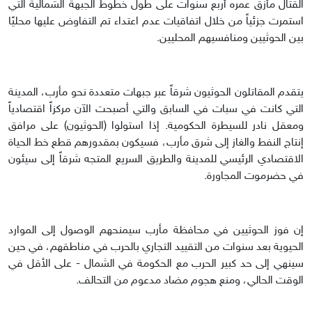
القتال مأزق عمره أربع سنوات على طول خطوط الجبهة الشمالية التي
استمرت جزئياً من خلال اتفاقيات عدم اعتداء تم التفاوض عليها محليًا
بين الحوثيين ومنافسيهم المحليين.
يتقدم المقاتلون الحوثيون شرقاً عبر جبهات متعددة نحو مأرب، المدينة
التي كانت في سبات في السابق والتي أصبحت الآن مركزاً اقتصادياً
ومعقل نادر للسيطرة الحكومية. إذا استولوا (الحوثيون) على مرافق
إنتاج النفط والغاز إلى شرق مأرب، فسيكون بمقدورهم قطع خط الحياة
الاقتصادي الرئيسي للمدينة والطريق السريع المتجه شرقاً إلى سيئون
في حضرموت المجاورة.
إن فوز الحوثيين في محافظة مأرب سيمنحهم الوصول إلى الموارد
الحيوية بعد سنوات من التقييد التجاري بالحرب في مناطقهم، في حين
سينهي إلى حد كبير الحرب مع الحكومة في الشمال - على الأقل في
الوقت الحالي، ومنع هجوم مضاد مدعوم من التحالف.