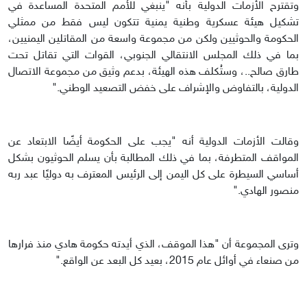
وتقترح الأزمات الدولية بأنه "ينبغي للأمم المتحدة المساعدة في
تشكيل هيئة عسكرية وطنية يمنية تتكون ليس فقط من ممثلي
الحكومة والحوثيين ولكن من مجموعة واسعة من المقاتلين اليمنيين،
بما في ذلك المجلس الانتقالي الجنوبي، القوات التي تقاتل تحت
طارق صالح..، وستُكلف هذه الهيئة، بدعم وثيق من مجموعة الاتصال
الدولية، بالتفاوض والإشراف على خفض التصعيد الوطني."
وقالت الأزمات الدولية أنه "يجب على الحكومة أيضًا الابتعاد عن
المواقف المتطرفة، بما في ذلك المطالبة بأن يسلم الحوثيون بشكل
أساسي السيطرة على كل اليمن إلى الرئيس المعترف به دوليًا عبد ربه
منصور الهادي."
وترى المجموعة أن "هذا الموقف، الذي أيدته حكومة هادي منذ فرارها
من صنعاء في أوائل عام 2015، بعيد كل البعد عن الواقع."