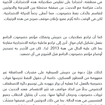
في منطقته، احتجاجاً على تقليص صلاحياته. هذه الاحتجاجات الأخيرة
جاءت متزامنة مع الحديث عن صفقة محتملة بين الشرعية والحوثيين
لتقاسم عائدات نفط حضرموت، مما أعطى زخماً للحركة الاحتجاجية،
لكن في الوقت ذاته يُلزم عمرو بإعلان موقف صريح من هذه الترتيبات.
كما أن تراجع صلاحيات بن حبريش وتفكك مؤتمر حضرموت الجامع
بفعل تشكيل كيان موازٍ، أدى إلى تراجع فاعلية حركته الاحتجاجية مقارنة
بما كان عليه الحال في هبة 2013. لذا، كان من الأجدر به تصحيح
أوضاع مؤتمر حضرموت الجامع قبل الشروع في أي تصعيد.
كذلك فإنّ دعوة بن حبريش للسيطرة على مقدرات المحافظة غير
مفهومة من المنظور العسكري، خاصة أن حقول النفط تحرسها قوات
حضرمية بالفعل. لذا فعليه أن يركز جهوده على توسيع دائرة الاصطفاف
الحضرمي بدلاً من اتخاذ مواقف قد تثير الانقسام. فعند الحديث عن
ثروات حضرموت وحرمان أبنائها منها، يجب أن يتناول الخطاب جميع
المتسببين في هذه الحالة، بما في ذلك الحوثيين الذين قصفوا منشآت