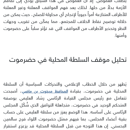
يتطلب الغموض. إلا أن الغموض في هذا السياق يؤدي إلى تفاقم
الأزمة بدلاً من حلها. لذلك يعد فهم المواقف المعلنة وغير المعلنة
للأطراف المتنازعة أمراً حيوياً لإنجاح أي محاولة للصلح، حيث يمكن من
خلاله توضيح نقاط الخلاف للمجتمع، مما يمكّن من تقريب وجهات
النظر وتحذير الأطراف من المواقف التي قد تؤثر سلباً على حضرموت
وأمنها.
تحليل موقف السلطة المحلية في حضرموت
يَظهر من خلال الخطاب الإعلامي والتحركات السياسية أن السلطة
المحلية في حضرموت، بقيادة
، أصبحت
المحافظ مبخوت بن ماضي
تتعامل مع رئيس مجلس القيادة الرئاسي رشاد العليمي بوصفه
المتحكم الوحيد في حضرموت، متجاهلة التوافق الذي شُكّل المجلس
الرئاسي على أساسه. هذا الوضع يعزز من سلطة العليمي على حساب
بقية أعضاء المجلس، بما فيهم ممثل حضرموت اللواء فرج سالمين
البحسني. إن هذا التوجه من قبل السلطة المحلية قد يزعزع استقرار