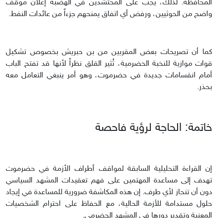
المحافظة. لذلك، يجب على المحتشدين في الهضبة إعلان موقف
واضح من الحوثيين، ورفض أي اتفاق يمنحهم جزءاً من عائدات النفط.
كما أن تصريحات بعض المقربين من بن حبريش بخصوص تشكيل
قوات موازية للنخبة الحضرمية، تُثير القلق نظراً لأنها قد تفتح الباب
أمام انقسامات جديدة في حضرموت، وهو أمر ينبغي التعامل معه
بحذر.
خاتمة: الحاجة لرؤية فاحصة
إن القراءة التحليلية السابقة لمواقف أطراف الأزمة في حضرموت
تهدف إلى مساعدة المهتمين على فهم تعقيدات المشهد السياسي
دون أن تنحاز لأي طرف. إن هذه المكاشفة ضرورية للمساعدة في إيجاد
حلول مستدامة للأزمة الحالية، مع الحفاظ على احترام الشخصيات
المعنية وتقدير دورها في المشهد الحضرمي.