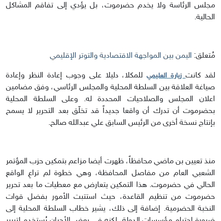
مجلس الرئاسة ولا يخدم حضرموت، بل يؤدي إلى تفاقم المشاكل
الحالية.
مُتعلق:
اليمن بين المواجهة الاقتصادية والتوتر الإقليمي
لقد كانت
للمكلا، دليلا على وجوب إعادة النظر وإعادة
زيارة العليمي
صياغة العلاقة بين السلطة المحلية والمجلس الرئاسي، وفق مضامين
اعلان المجلس والصلاحيات المحددة له. وعلى السلطة المحلية
بحضرموت أن تدرك أن واقعا جديداً قد تخلّق بعد التحرير لا يسمح
بإنتاج نسخة أخرى من الرئيس السابق علي عبدالله صالح.
منذ تعيين بن ماضي محافظاً، ظهرت أيضا مزاعم بتمكين حزب المؤتمر
الشعبي العام من مفاصل المحافظة، وهي خطوة لم تراعِ الواقع
الحالي في حضرموت. هذا التمكين يتعارض مع معطيات ما بعد تحرير
حضرموت من تنظيم القاعدة، حيث استتبت الأمور بفضل قوات
النخبة الحضرمية. إضافة إلى ذلك، يشير خطاب السلطة المحلية إلى
ضرورة احترام مؤسسات الدولة، لكنه في بعض الأحيان يُستخدم لتبرير