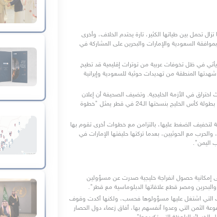
ويقول أيمن الأمين في موقع مصر العربية إن "الأزمة الخليجية ما تزال تحمل بين طياتها الكثير، تارة يحتدم الخلاف، وأخرى 
يقترب فيها التصالح، حتى لو كان رياضيا، كما حدث قبل ساعات، بموافقة السعودية والإمارات والبحرين على المشاركة في 
ويرى الكاتب أن " الحديث عن انفراجة داخل صناع القرار الخليجي، يأتي في ظل تخوفات عربية من توترات إقليمية قد تطيح 
بغالبية مناطق الشرق الأوسط، لا سيما بعد الأحداث الأخيرة التي شهدتها المنطقة من تهديدات حوثية للسعودية وإيرانية 
وترى صحيفة الخليج أونلاين اللندنية أن هناك مؤشرات على حدوث اختراق في الأزمة الخليجية. وتضيف الصحيفة أن إعلان 
السعودية والإمارات والبحرين التراجع عن قرار رفض المشاركة في بطولة كأس الخليج بنسختها الـ24 في قطر يمثل "خطوة 
وتقول الصحيفة إن "هذه التحركات تأتي في محاولة من السعودية لتخفيف الضغط عليها، بالتزامن مع خطوات أخرى تقوم بها 
للخروج من مأزقها في محيطها، وفي مقدمتها خلافاتها مع إيران، والحرب مع الحوثيين، بعدما تركتها حليفتها الإمارات في 
 اليمن".
أما القدس العربي فتقول في افتتاحيتها إن "عدة إلماحات تشير إلى إمكانية حصول انفراجة خليجية صدرت عن مسؤولين 
والبحرين ومصر قطع علاقاتها الدبلوماسية مع قطر".
وتضيف الصحيفة: "لم تثبت سياسات دول الحصار بؤس الأجندات التي اشتغل عليها مسؤولوها فحسب، ولكنها أكدت وقوف 
هؤلاء على الجانب الخاطئ من التاريخ. وبدلا من الانتصارات المدفوعة الثمن التي وعدوا أنفسهم بها، أفاق زعماء دول الحصار 