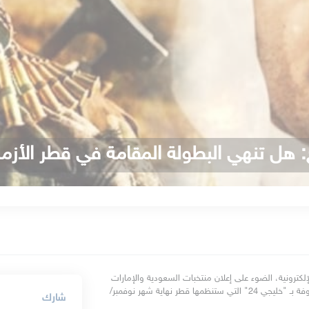
 هل تنهي البطولة المقامة في قطر الأزمة
| سلطت صحف عربية، بنسختيها الورقية والإلكترونية، الضوء على إعلان منتخبات السعودية والإمارات 
والبحرين عن مشاركتها في بطولة كأس الخليج لكرة القدم والمعروفة بـ "خليجي 24" التي ستنظمها قطر نهاية شهر نوفمبر/
شارك