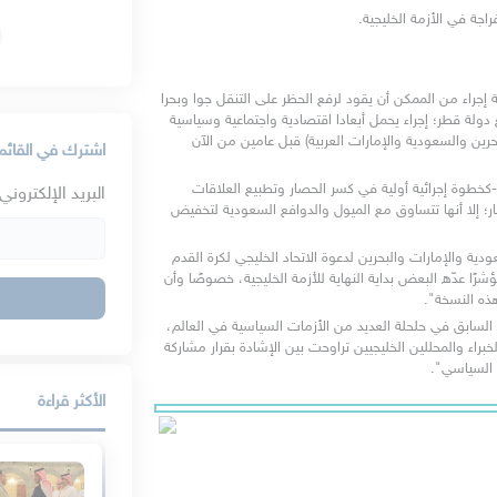
ة في الأزمة الخليجية. 
يقول حازم عياد في عربي 21 اللندنية إن "مشاركة المنتخبات الثلاثة إجراء من الممكن أن يقود لرفع الحظر على التنقل جوا وبحرا 
وبرا بين البلدان الخليجية الثلاثة (السعودية والإمارات والبحرين) مع دولة قطر؛ إجراء يحمل أبعادا اقتصادية واجتماعية وسياسية 
تجاوزت الاشتراطات الصارمة التي قدمتها دول الرباعية (مصر والبحرين والسعودية والإمارات العربية) قبل عامين من الآن 
اشترك في القائمة
ويضيف الكاتب أنه "رغم أن المشاركة في بطولة خليجي 24 تبدو -كخطوة إجرائية أولية في كسر الحصار وتطبيع العلاقات 
البريد الإلكتروني:
الخليجية- خطوة تهدد بشكل غير مباشر النواة الصلبة لرباعية الحصار؛ إلا أنها تتساوق مع الميول والدوافع السعودية لتخفيض 
وتقول "الأيام" اليمنية إن استجابة اتحادات الكرة في كل من السعودية والإمارات والبحرين لدعوة الاتحاد الخليجي لكرة القدم 
لمنتخبات هذه الدول للمشاركة في بطولة كأس الخليج "شكلت مؤشرًا عدّه البعض بداية النهاية للأزمة الخليجية، خصوصًا وأن 
ذه النسخة".
وتضيف الصحيفة: "ولئن كانت المحافل الرياضية قد أسهمت في السابق في حلحلة العديد من الأزمات السياسية في العالم، 
وشكلت كرة القدم مدخلا لحل هذه الأزمة أو تلك، فإن تقديرات الخبراء والمحللين الخليجيين تراوحت بين الإشادة بقرار مشاركة 
ر السياسي".
الأكثر قراءة