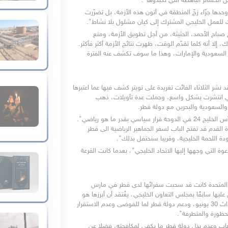
الخسائر الباهظة التي تكبدوها".
ويقول بشير البكر في العربي الجديد اللندنية إن "الدوحة لم تخسر وحدها جرّاء زجّ المنطقة في أتون هذه الأزمة، بل تضرّرت 
 للعمل الخليجي المشترك إلى كيان مشلول بلا نشاط".
ويضيف الكاتب أنه "على الرغم من محاولات أمير الكويت، الشيخ صباح الأحمد، الحثيثة، من أجل تطويق الأزمة، ومنع 
تفاقمها والحد من انعكاساتها السلبية على العمل الخليجي المشترك، إلا أنه كلما تقدّم الوقت، ظهرت نتائج الأزمة أكثر فأكثر. 
ولا مبالغة في القول إن الأزمة شدّت من عصب قطر، وأضعفت السعودية والإمارات، وهذا ما سوف تكشف عنه الفترة 
أستاذ العلوم السياسية الإماراتي الدكتور عبد الخالق عبد الله كان قد نشر الثلاثاء الفائت تغريدة على تويتر كشف فيها عما اعتبرها 
"تطورات لحل الخلاف الخليجي قريبة الحدوث". وهي التغريدة التي انتشرت بشكل واسع، وحملت عدة تأويلات، ذهب 
ت والسعودية والبحرين مع دولة قطر. 
 يقول عبد الله "قرار مشاركة السعودية والإمارات والبحرين في كأس الخليج 24 في الدوحة قرار سياسي بقدر ما هو رياضي". 
مشيرا إلى أن كرة القدم قد تأتي بما لم تأتي به غيرها، يضيف "كرة القدم قد تفتح الباب لسفر الجماهير الرياضية الى قطر 
دة اللحمة الخليجية، وقريبا سنحتفل بذلك".
وبررت اتحادات الكرة في البلدان الثلاثة قرار المشاركة بـ «تجديد الدعوة التي وجهها إليها الاتحاد الخليجي"، بعدما كانت القرعة 
تجدر الإشارة إلى أن كلًا من السعودية والبحرين والإمارات العربية المتحدة كانت قد سحبت سفرائها لدى قطر في مارس 
2014، بسبب ما وصفوه "عدم التزام الدوحة بمقررات تم التوافق عليها سابقًا بمجلس التعاون الخليجي، يعُتقد أن أبرزها هو 
الموقف القطري من عزل الرئيس المصري السابق مرسي بعد احداث 30 يونيو، ودعم دولة قطر لما للفوضى وعدم الاستقرار 
حظورة والمتطرفة". 
وتمحور الخلاف كثيرا بحسب مسئولون "حول طريقة مكافحة الإرهاب وعدم بذل دولة قطر ما يكفي لمكافحته، فضلا عن 