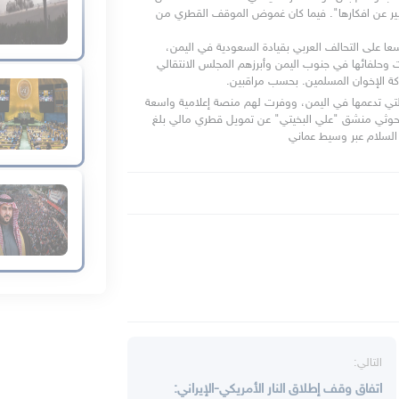
اتهامها بتمويل الإرهاب واعطاء جماعات إرهابية منابر فضائية للتعبير عن افكارها". فيما كان غموض الموقف القطري من 
 وبعد قطع العلاقات مع قطر في 2017 شنت الدوحة هجوما واسعا على التحالف العربي بقيادة السعودية في اليمن، 
وكرست 80% من تغطيتها الإعلامية لمهاجمة السعودية والإمارات وحلفائها في جنوب اليمن وأبرزهم المجلس الانتقالي 
ة الإخوان المسلمين. بحسب مراقبين. 
 وانتهجت سياسة صريحة منفتحة مع إيران والميليشيات الحوثية التي تدعمها في اليمن، ووفرت لهم منصة إعلامية واسعة 
على شبكاته المختلفة، فضلا عما كشفه في وقت سابق القيادي حوثي منشق "علي البخيتي" عن تمويل قطري مالي بلغ 
السلام عبر وسيط عماني
التالي:
اتفاق وقف إطلاق النار الأمريكي-الإيراني: