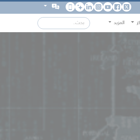
كز
المزيد