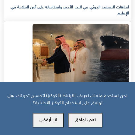
اتجاهات التصعيد الحوثي في البحر الأحمر وانعكاساته على أمن الملاحة في
الإقليم
نحن نستخدم ملفات تعريف الارتباط (الكوكيز) لتحسين تجربتك. هل
توافق على استخدام الكوكيز التحليلية؟
قبل 9 أيام
مأزق الردع: هل يدفع الحوثيون السعودية إلى حرب شاملة؟
نعم، أوافق
لا، أرفض