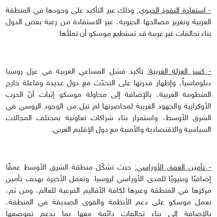
- استعادة النفوذ الحيوي:
وذلك عبر التأكيد على وجودها في المنطقة
العربية وتعزيز مصالحها الحيوية، عبر الاستفادة من رغبة بعض الدول
بناء تحالفات غير غربية قد تستطيع موسكو أن تملأها.
- كسر العزلة الغربية:
تأكيد فشل المساعي الغربية في عزل روسيا
دبلوماسياً، وإظهار قدرتها على التحدّث مع دول عديدة وفاعلة خارج
المنظومة الغربية، بالإضافة إلى محاولة موسكو إثبات أنّ الحرب
الأوكرانية والجهود الغربية لمحاصرتها لم تنل من الوجود الروسي في
الشرق الأوسط، واستمرار بناء شراكات تعاونية بمختلف المجالات
السياسية والاقتصادية والأمنية مع دول الإقليم العربي.
- تأمين العمق الأوراسي:
حيث تشكّل منطقة الشرق الأوسط عمقًا
إضافيًا وبنيويًا للمدى الأوراسي لروسيا. وتعمل الأخيرة بهدف تأمين
مركزها في المنطقة وعبرها لكافة الأقاليم الفرعية للعالم، ومن ثم،
تعمل موسكو على دعم الأنظمة والقوى الصديقة في المنطقة،
بالإضافة إلى بناء تحالفات دائمة معها بما يدعم تموضعها