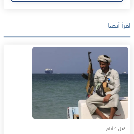
اقرأ أيضا
قبل 4 أيام