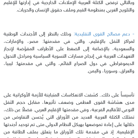
وبالتالي ترفض الكتلة العربية الإملاءات الخارجية في إدارتها للإقليم
والتلويح الغربي بمنظومة القيم وملف حقوق الإنسان والحريات.
- دعم مصالح القوى التقليدية:
وذلك بالنظر إلى الأجندات الوطنية
لمراكز الثقل بالإقليم، والتي في مقدمتها: مصر، والإمارات،
والسعودية، بالإضافة إلى الضغط على الأطراف المقوّضة لإنجاز
التعهدات العربية في إنجاح مسارات التسوية السياسية ومراحل التحول
الديموقراطي في دول الصراع القائم، والتي في مقدمتها: ليبيا،
والعراق، وسوريا، واليمن.
تأسيساً على ذلك.. كشفت الانعكاسات المتباينة للأزمة الأوكرانية على
مدى هشاشة القوى العظمى وضعف تأثيرها، مقابل حجم الثقل
النوعي للأقاليم الفرعية، وفي مقدمتها الإقليم العربي. فضلاً عن ذلك،
تمتلك الكتلة العربية العديد من الأوراق التي يُحسن التفاوض من
خلالها على إعادة تموضعها بهيكل النظام الدولي متى تم توحيد أجندتها
الإقليمية. إذ في مقدمة تلك الأوراق ما يتعلق بملف الطاقة من