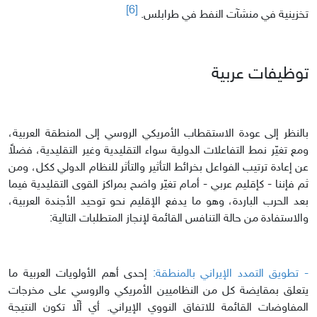
[6]
تخزينية في منشآت النفط في طرابلس.
توظيفات عربية
بالنظر إلى عودة الاستقطاب الأمريكي الروسي إلى المنطقة العربية،
ومع تغيّر نمط التفاعلات الدولية سواء التقليدية وغير التقليدية، فضلاً
عن إعادة ترتيب الفواعل بخرائط التأثير والتأثر للنظام الدولي ككل، ومن
ثم فإننا - كإقليم عربي - أمام تغيّر واضح بمراكز القوى التقليدية فيما
بعد الحرب الباردة، وهو ما يدفع الإقليم نحو توحيد الأجندة العربية،
والاستفادة من حالة التنافس القائمة لإنجاز المتطلبات التالية:
- تطويق التمدد الإيراني بالمنطقة:
إحدى أهم الأولويات العربية ما
يتعلق بمقايضة كل من النظاميين الأمريكي والروسي على مخرجات
المفاوضات القائمة للاتفاق النووي الإيراني. أي ألّا تكون النتيجة