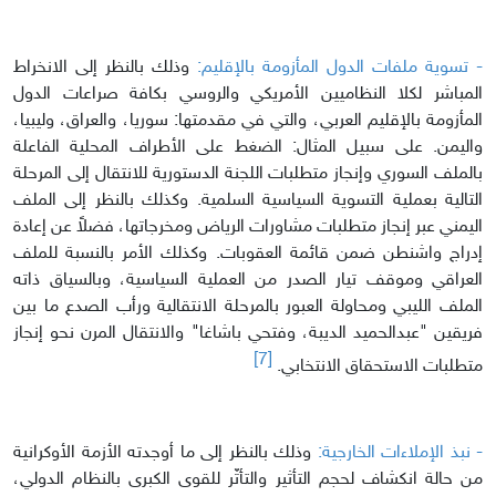
- تسوية ملفات الدول المأزومة بالإقليم:
وذلك بالنظر إلى الانخراط
المباشر لكلا النظاميين الأمريكي والروسي بكافة صراعات الدول
المأزومة بالإقليم العربي، والتي في مقدمتها: سوريا، والعراق، وليبيا،
واليمن. على سبيل المثال: الضغط على الأطراف المحلية الفاعلة
بالملف السوري وإنجاز متطلبات اللجنة الدستورية للانتقال إلى المرحلة
التالية بعملية التسوية السياسية السلمية. وكذلك بالنظر إلى الملف
اليمني عبر إنجاز متطلبات مشاورات الرياض ومخرجاتها، فضلاً عن إعادة
إدراج واشنطن ضمن قائمة العقوبات. وكذلك الأمر بالنسبة للملف
العراقي وموقف تيار الصدر من العملية السياسية، وبالسياق ذاته
الملف الليبي ومحاولة العبور بالمرحلة الانتقالية ورأب الصدع ما بين
فريقين "عبدالحميد الديبة، وفتحي باشاغا" والانتقال المرن نحو إنجاز
[7]
متطلبات الاستحقاق الانتخابي.
- نبذ الإملاءات الخارجية:
وذلك بالنظر إلى ما أوجدته الأزمة الأوكرانية
من حالة انكشاف لحجم التأثير والتأثّر للقوى الكبرى بالنظام الدولي،