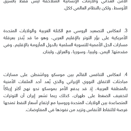
الأمن الغذائي والأزمات الإنسانية المتلاحقة ليس فقط بالشرق
الأوسط، ولكن بالنظام العالمي ككل.
3. انعكاس التصعيد الروسي مع الكتلة الغربية والولايات المتحدة
الأمريكية على بؤر التوتر بالإقليم العربي، وهو ما قد يُنذر بعرقلة
مسارات الحل الأممية للتسوية السلمية بالدول المأزومة بالإقليم، وفي
مقدمتها: اليمن، وليبيا، وسوريا، والعراق، ولبنان.
4. انعكاس التنافس القائم بين موسكو وواشنطن على مسارات
مباحثات الاتفاق النووي الإيراني والذي يُعد أحد الملفات الأمنية
بالمنطقة العربية، إذ قد يدفع الأمر بموسكو نحو نهج أكثر إرباكاً
لتخفيف الضغط على طهران، كذلك ربما تشعر إيران أن التوترات
المتصاعدة بين الولايات المتحدة وروسيا مع ارتفاع أسعار النفط تمنحها
فرصة لالتقاط الأنفاس وتزيد من نفوذها في المفاوضات.