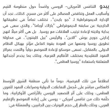
يبدو
التنافس الأمريكي– الروسي واضحاً حول منظومة القيم
وأساليب العمل وتناقض المصالح على أكثر من مسرح. كذلك، نجد أن
الإدارة الديموقراطية لـ "جو بايدن"، تختلف تماماً في تطبيقاتها
الخارجية عن سابقه الديموقراطي "باراك أوباما"، والذي سعى في
بداية ولايته لإعادة ترتيب العلاقات مع روسيا. بل هي أكثر ميلاً لنهج
إدارتي جورج بوش "الابن"، والرئيس "بيل كلينتون"، في محاولة
تطويق روسيا ومنعها من العودة بقوة كفاعل مؤثر بهيكل النظام
الدولي. بالمقابل، تسعى موسكو لإعادة التموضع دولياً والتمدد بمراكز
النفوذ التقليدية بمختلف الأقاليم الفرعية، وذلك بما يخدم أجنداتها
المتعلقة باستعادة "روسيا العظمى".
انطلاقاً من تلك الفرضية، دوماً ما تأتي منطقة الشرق الأوسط
كانعكاس مباشر على مُجمل التفاعلات الدولية وصراعات النفوذ للقوى
العظمى، وذلك على أثر التصعيد الروسي بالأراضي الأوكرانية، وما
خلّفه ذلك من تنافس أمريكي - روسي على إعادة التموضع بالإقليم
العربي، وذلك بالنظر إلى حجم التوترات بين الجانبين، والمتمثلة في: