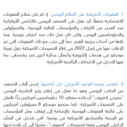
1. العقوبات الأمريكية على النظام الروسي:
إذ لم يكن سلاح العقوبات
الاقتصادية مفعلاً كرد فعل على التصعيد الروسي بالأراضي الأوكرانية
ضد العديد من الكيانات والمؤسسات المالية الروسية، والمسؤولين
والدبلوماسيين الروس، ولكن كان قبل ذلك منذ اجتياح جورجيا، وما
تلاها من أحداث بجزيرة القرم. جنباً إلى جنب مع تلك العقوبات التي تم
الإعلان عنها في إبريل 2022 في إطار التصريحات الأمريكية حول تورط
موسكو في هجمات إلكترونية وأعمال عدائية أخرى ضد واشنطن، بما
فيها التدخل في الانتخابات الرئاسية الأمريكية.
2. تقليص روسيا للوجود الأمريكي على أراضيها:
إحدى آليات التصعيد
من الجانب الروسي وهو ما تمثل في إعلان وزير الخارجية الروسي
"سيرجي لافروف" أن بلاده ستطرد 10 دبلوماسيين أمريكيين ردًّا بالمثل
على التصرفات الأمريكية، كما ستضع موسكو 8 مسؤولين أمريكيين
على قائمة العقوبات الروسية. بالإضافة إلى إيقاف عمل المؤسسات
غير الربحية والصناديق الأمريكية في روسيا، التي تتدخل في الشأن
الداخلي الروسي وفقا لتصريحات "لافروف"، مشيرًا إلى أن بلاده لديها