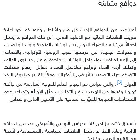
دوافع متباينة
ثمة عدد من الدوافع ألزمت كل من واشنطن وموسكو نحو إعادة
تعريف العلاقات الثنائية مع الإقليم العربي، أبرز تلك الدوافع ما يتمثل
إجمالاً في: أبعاد الصراع الدولي بين الولايات المتحدة وروسيا والصين،
والتحولات الجديدة التي فرضتها الحرب الروسية الأوكرانية، بالإضافة
إلى أزمة الطاقة سواء داخل الولايات المتحدة أو على مستوى العالم،
وكذلك أزمة الغذاء وتراجع سلاسل الإمداد مقابل ارتفاع معدلات
التضخم جرّاء التصعيد بالأراضي الأوكرانية وفقاً لتقارير صندوق النقد
[3]
الدولي
، والتي تتزامن مع اجتياح العالم للموجة السادسة من جائحة
كورونا وغيرها من التهديدات غير التقليدية، مثل الأوبئة وتصاعد حجم
الانعكاسات المتباينة للتغيّرات المناخية على الأمنين المائي والغذائي.
بالسياق ذاته، برز لدى كلا الطرفين الروسي والأمريكي عدد من الدوافع
الرامية لإعادة النظر في شكل العلاقات السياسية والاقتصادية والأمنية
مع الإقليم العربي، وذلك: