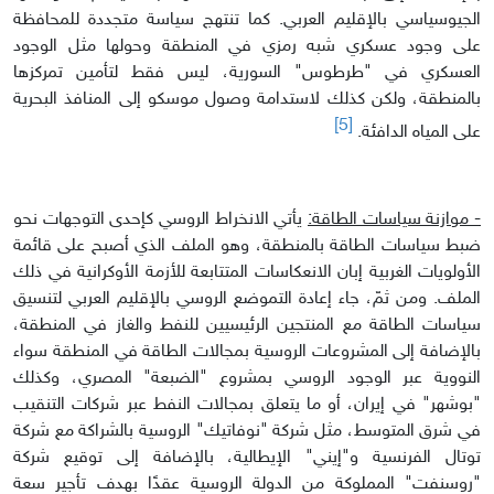
الجيوسياسي بالإقليم العربي. كما تنتهج سياسة متجددة للمحافظة
على وجود عسكري شبه رمزي في المنطقة وحولها مثل الوجود
العسكري في "طرطوس" السورية، ليس فقط لتأمين تمركزها
بالمنطقة، ولكن كذلك لاستدامة وصول موسكو إلى المنافذ البحرية
[5]
على المياه الدافئة.
- موازنة سياسات الطاقة:
يأتي الانخراط الروسي كإحدى التوجهات نحو
ضبط سياسات الطاقة بالمنطقة، وهو الملف الذي أصبح على قائمة
الأولويات الغربية إبان الانعكاسات المتتابعة للأزمة الأوكرانية في ذلك
الملف. ومن ثمّ، جاء إعادة التموضع الروسي بالإقليم العربي لتنسيق
سياسات الطاقة مع المنتجين الرئيسيين للنفط والغاز في المنطقة،
بالإضافة إلى المشروعات الروسية بمجالات الطاقة في المنطقة سواء
النووية عبر الوجود الروسي بمشروع "الضبعة" المصري، وكذلك
"بوشهر" في إيران، أو ما يتعلق بمجالات النفط عبر شركات التنقيب
في شرق المتوسط، مثل شركة "نوفاتيك" الروسية بالشراكة مع شركة
توتال الفرنسية و"إيني" الإيطالية، بالإضافة إلى توقيع شركة
"روسنفت" المملوكة من الدولة الروسية عقدًا بهدف تأجير سعة