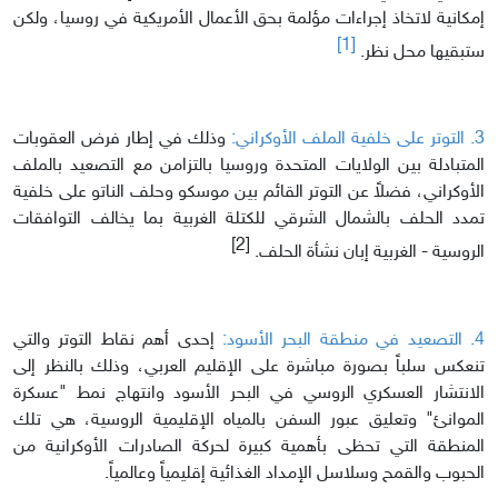
إمكانية لاتخاذ إجراءات مؤلمة بحق الأعمال الأمريكية في روسيا، ولكن
[1]
ستبقيها محل نظر.
3. التوتر على خلفية الملف الأوكراني:
وذلك في إطار فرض العقوبات
المتبادلة بين الولايات المتحدة وروسيا بالتزامن مع التصعيد بالملف
الأوكراني، فضلاً عن التوتر القائم بين موسكو وحلف الناتو على خلفية
تمدد الحلف بالشمال الشرقي للكتلة الغربية بما يخالف التوافقات
[2]
الروسية - الغربية إبان نشأة الحلف.
4. التصعيد في منطقة البحر الأسود:
إحدى أهم نقاط التوتر والتي
تنعكس سلباً بصورة مباشرة على الإقليم العربي، وذلك بالنظر إلى
الانتشار العسكري الروسي في البحر الأسود وانتهاج نمط "عسكرة
الموانئ" وتعليق عبور السفن بالمياه الإقليمية الروسية، هي تلك
المنطقة التي تحظى بأهمية كبيرة لحركة الصادرات الأوكرانية من
الحبوب والقمح وسلاسل الإمداد الغذائية إقليمياً وعالمياً.