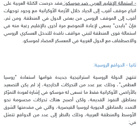
- استمالة الإقليم العربي ضد موسكو:
فقد حرصت الكتلة العربية على
اتباع موقف أقرب إلى الحياد خلال الأزمة الأوكرانية مع وجود توجهات
أقرب إلى الموقف الروسي من بعض الدول في المنطقة. ومن ثم،
فإنّ "بايدن" يسعى لإعادة التموضع مرة أخرى بالإقليم رغبة منه في
استمالة قوى المنطقة لتبني مواقف ناقدة للتدخل العسكري الروسي
والاصطفاف مع الدول الغربية في المعسكر المضاد لموسكو.
ثانيا - الدوافع الروسية:
تنتهج الدولة الروسية استراتيجية جديدة قوامها استعادة "روسيا
العظمى"، وذلك عبر عدد من التحركات الخارجية، إذ لم يكن التصعيد
بالأراضي الأوكرانية فقط ما تسعى له موسكو في إشارة لعودة التمرّكز
بمناطق النفوذ القديمة، ولكن أصبح هناك تحركات محسومة نحو
التمدد بالمناطق الحيوية لروسيا القيصرية، والتي في مقدمتها الشرق
الأوسط والمنطقة العربية، وذلك بالنظر إلى عدد من الدوافع تتمثل
في: