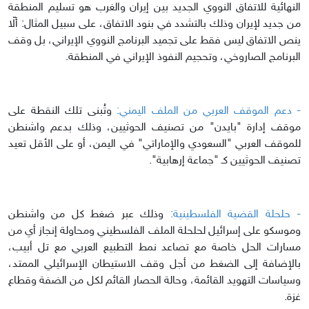
النهائية للاتفاق النووي الجديد بين إيران والغرب هو تسليم المنطقة
من جديد لإيران وذلك بالتشدد في بنود الاتفاق، على سبيل المثال: ألّا
ينص الاتفاق ليس فقط على تجميد البرنامج النووي الإيراني، بل وقف
البرنامج الصاروخي، وتحجيم النفوذ الإيراني في المنطقة.
- دعم الموقف العربي من الملف اليمني:
وتُبنى تلك النقطة على
موقف إدارة "بايدن" من تصنيف الحوثيين، وذلك بدعم واشنطن
للموقف العربي "السعودي والإماراتي" في اليمن، أو على الأقل تعيد
تصنيف الحوثيين كـ "جماعة إرهابية".
- حلحلة القضية الفلسطينية:
وذلك عبر ضغط كل من واشنطن
وموسكو على إسرائيل لحلحلة الملف الفلسطيني ومحاولة إنجاز أي من
مسارات الحل خاصة مع تصاعد نمط التطبيع العربي مع تل أبيب،
بالإضافة إلى الضغط من أجل وقف الاستيطان الإسرائيلي الممتد،
وسياسات التهويد القائمة، وحالة الحصار القائم لكل من الضفة وقطاع
غزة.