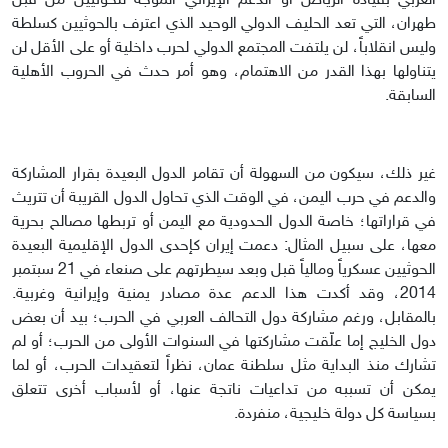
العربي بقيادة الرياض أو الدعم الإيراني الموجّه للحوثيين من قبل
طهران، التي تعد الحليف الدولي الوحيد الذي اعترف بالحوثيين كسلطة
وليس انقلاباً، لن يلتفت المجتمع الدولي لحرب داخلية أو على الأقل لن
يتناولها بهذا القدر من الاهتمام، وهو أمر حدث في الحروب الأهلية
السابقة.
غير ذلك، سيكون من السهولة أن تقامر الدول البعيدة بقرار المشاركة
والدعم في حرب اليمن، في الوقت الذي تحاول الدول القريبة أن تتريث
في قراراتها؛ خاصة الدول الحدودية مع اليمن أو تربطها مصالح بحرية
معها، على سبيل المثال: دعمت إيران كإحدى الدول الإقليمية البعيدة
الحوثيين عسكرياً ومالياً قبل وبعد سيطرتهم على صنعاء في 21 سبتمبر
2014، وقد أكدت هذا الدعم عدة مصادر يمنية وإيرانية وغربية.
بالمقابل، ورغم مشاركة دول التحالف العربي في الحرب؛ بيد أن بعض
دول الخليج إما علّقت مشاركتها في السنوات الأولى من الحرب؛ أو لم
تشارك منذ البداية مثل سلطنة عمان، نظراً لتعقيدات الحرب، أو لما
يمكن أن تسببه من تداعيات ناتجة عنها، أو لأسباب أخرى تتعلق
بسياسة كل دولة خليجية، منفردة.