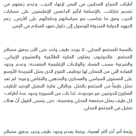
أطراف الصراع المحليين في اليمن لإنهاء الحرب، وعدم رغبتهم في
تقديم تنازلات، بالإضافة لتأثير الداعمين الإقليميين على مسارات
الحرب وفق ما يتناسب مع سياساتهم وحلفائهم على الأرض، رغم
الجهود الدولية المبذولة للوصول إلى حلول تمهد للسلام في اليمن.
بالنسبة للمجتمع المحلي، لا يوجد طرف واحد حتى الآن يحقق مصالح
المجتمع، فالحوثيون يمثلون الفكرة الطائفية والمشروع الإيراني،
والشرعية بسبب الفساد والولاءات الإقليمية المتعددة؛ وعدم وجود
القيادة التي من الممكن لها توظيف التنوع الذي يمثل الشريحة الأوسع
على المستوى السياسي والعسكري والمذهبي والثقافي وغيره؛ لم تعد
تمثل طيفاً من المجتمع بالمثل. وبالتالي فكرة التمثيل الوحيد للطرف
المناوئ للحوثيين غير موجودة، لذا بات من الضرورة وجود عدة أطراف؛
كل طرف يمثل مجتمعه المحلي وقضيته، حتى يتسنى القول أنّ هناك
تمثيل في المجتمع المحلي.
وثمة أمر آخر أكثر أهمية، يرتبط بعدم وجود طرف وحيد يحقق مصالح