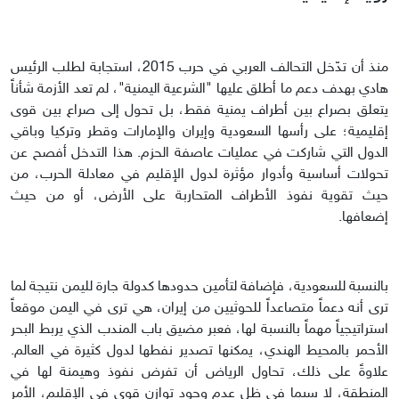
منذ أن تدّخل التحالف العربي في حرب 2015، استجابة لطلب الرئيس
هادي بهدف دعم ما أطلق عليها "الشرعية اليمنية"، لم تعد الأزمة شأناً
يتعلق بصراع بين أطراف يمنية فقط، بل تحول إلى صراع بين قوى
إقليمية؛ على رأسها السعودية وإيران والإمارات وقطر وتركيا وباقي
الدول التي شاركت في عمليات عاصفة الحزم. هذا التدخل أفصح عن
تحولات أساسية وأدوار مؤثرة لدول الإقليم في معادلة الحرب، من
حيث تقوية نفوذ الأطراف المتحاربة على الأرض، أو من حيث
إضعافها.
بالنسبة للسعودية، فإضافة لتأمين حدودها كدولة جارة لليمن نتيجة لما
ترى أنه دعماً متصاعداً للحوثيين من إيران، هي ترى في اليمن موقعاً
استراتيجياً مهماً بالنسبة لها، فعبر مضيق باب المندب الذي يربط البحر
الأحمر بالمحيط الهندي، يمكنها تصدير نفطها لدول كثيرة في العالم.
علاوةً على ذلك، تحاول الرياض أن تفرض نفوذ وهيمنة لها في
المنطقة، لا سيما في ظل عدم وجود توازن قوى في الإقليم، الأمر