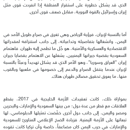
الذي قد يشكل خطورة على استقرار المنطقة إذا انفردت قوى مثل
إيران وإسرائيل بالقوة النووية، مقابل ضعف قوى أخرى.
أما بالنسبة لإيران، فرؤية الرياض وهي تغرق في صراع طويل الأمد في
اليمن، وانشغالها بتفاصيله وتداعياته، إلى جانب استنزافه لمقدراتها
الاقتصادية والعسكرية والأمنية، هو جُل ما تطمح إليه طهران. فاهتمام
السعودية بقضية جيرانها اليمنيين، يشغلها عن الاهتمام بقضايا جيران
إيران "العراق وسوريا"، وهو الأمر الذي قد يشكل تهديداً وعبئاً بالنسبة
لإيران عندما ينتقل الصراع والدعم إلى خصومها في ملعبها وبالقرب
منها، ما يعوق تحقيق مصالح طهران هناك.
بموازاة ذلك، كانت تعقيدات الأزمة الخليجية في 2017، بقطع
العلاقات مع قطر من عدة دول؛ من بينها السعودية والإمارات والبحرين
ومصر واليمن، إلى جانب دول أخرى خفّضت تمثيلها الدبلوماسي، لها
تبعاتها على الأزمة اليمنية. فزيادة الضخ الإعلامي المناوئ للسعودية
والإمارات في حرب اليمن كان مضاعفاً، خاصة وأن تركيا كانت تقوده