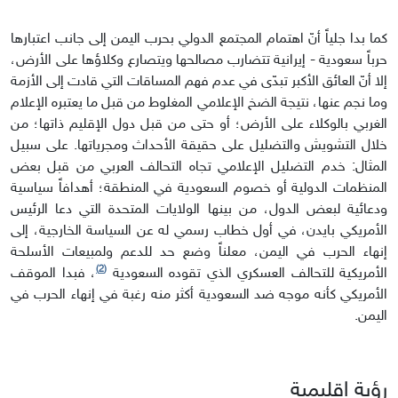
كما بدا جلياً أنّ اهتمام المجتمع الدولي بحرب اليمن إلى جانب اعتبارها
حرباً سعودية - إيرانية تتضارب مصالحها ويتصارع وكلاؤها على الأرض،
إلا أنّ العائق الأكبر تبدّى في عدم فهم المساقات التي قادت إلى الأزمة
وما نجم عنها، نتيجة الضخ الإعلامي المغلوط من قبل ما يعتبره الإعلام
الغربي بالوكلاء على الأرض؛ أو حتى من قبل دول الإقليم ذاتها؛ من
خلال التشويش والتضليل على حقيقة الأحداث ومجرياتها. على سبيل
المثال: خدم التضليل الإعلامي تجاه التحالف العربي من قبل بعض
المنظمات الدولية أو خصوم السعودية في المنطقة؛ أهدافاً سياسية
ودعائية لبعض الدول، من بينها الولايات المتحدة التي دعا الرئيس
الأمريكي بايدن، في أول خطاب رسمي له عن السياسة الخارجية، إلى
إنهاء الحرب في اليمن، معلناً وضع حد للدعم ولمبيعات الأسلحة
(2)
الأمريكية للتحالف العسكري الذي تقوده السعودية
، فبدا الموقف
الأمريكي كأنه موجه ضد السعودية أكثر منه رغبة في إنهاء الحرب في
اليمن.
رؤية إقليمية