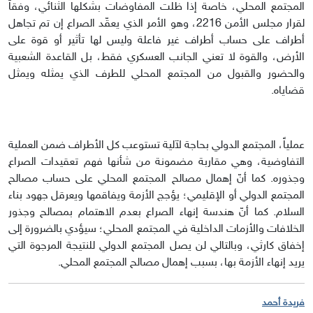
المجتمع المحلي، خاصة إذا ظلت المفاوضات بشكلها الثنائي، وفقاً
لقرار مجلس الأمن 2216، وهو الأمر الذي يعقّد الصراع إن تم تجاهل
أطراف على حساب أطراف غير فاعلة وليس لها تأثير أو قوة على
الأرض، والقوة لا تعني الجانب العسكري فقط، بل القاعدة الشعبية
والحضور والقبول من المجتمع المحلي للطرف الذي يمثله ويمثل
قضاياه.
عملياً، المجتمع الدولي بحاجة لآلية تستوعب كل الأطراف ضمن العملية
التفاوضية، وهي مقاربة مضمونة من شأنها فهم تعقيدات الصراع
وجذوره. كما أنّ إهمال مصالح المجتمع المحلي على حساب مصالح
المجتمع الدولي أو الإقليمي؛ يؤجج الأزمة ويفاقمها ويعرقل جهود بناء
السلام. كما أنّ هندسة إنهاء الصراع بعدم الاهتمام بمصالح وجذور
الخلافات والأزمات الداخلية في المجتمع المحلي؛ سيؤدي بالضرورة إلى
إخفاق كارثي، وبالتالي لن يصل المجتمع الدولي للنتيجة المرجوة التي
يريد إنهاء الأزمة بها، بسبب إهمال مصالح المجتمع المحلي.
فريدة أحمد