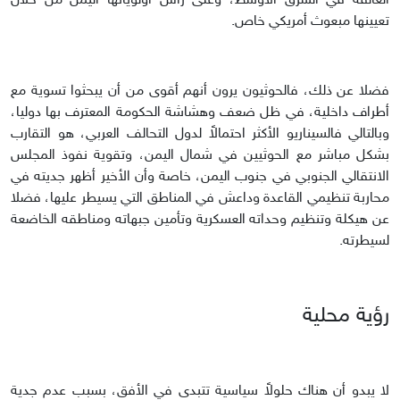
العالقة في الشرق الأوسط، وعلى رأس أولوياتها اليمن من خلال
تعيينها مبعوث أمريكي خاص.
فضلا عن ذلك، فالحوثيون يرون أنهم أقوى من أن يبحثوا تسوية مع
أطراف داخلية، في ظل ضعف وهشاشة الحكومة المعترف بها دوليا،
وبالتالي فالسيناريو الأكثر احتمالاً لدول التحالف العربي، هو التقارب
بشكل مباشر مع الحوثيين في شمال اليمن، وتقوية نفوذ المجلس
الانتقالي الجنوبي في جنوب اليمن، خاصة وأن الأخير أظهر جديته في
محاربة تنظيمي القاعدة وداعش في المناطق التي يسيطر عليها، فضلا
عن هيكلة وتنظيم وحداته العسكرية وتأمين جبهاته ومناطقه الخاضعة
لسيطرته.
رؤية محلية
لا يبدو أن هناك حلولاً سياسية تتبدى في الأفق، بسبب عدم جدية