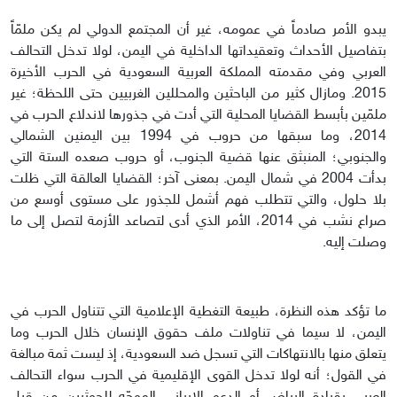
يبدو الأمر صادماً في عمومه، غير أن المجتمع الدولي لم يكن ملمّاً
بتفاصيل الأحداث وتعقيداتها الداخلية في اليمن، لولا تدخل التحالف
العربي وفي مقدمته المملكة العربية السعودية في الحرب الأخيرة
2015. ومازال كثير من الباحثين والمحللين الغربيين حتى اللحظة؛ غير
ملمّين بأبسط القضايا المحلية التي أدت في جذورها لاندلاع الحرب في
2014، وما سبقها من حروب في 1994 بين اليمنين الشمالي
والجنوبي؛ المنبثق عنها قضية الجنوب، أو حروب صعده الستة التي
بدأت 2004 في شمال اليمن. بمعنى آخر؛ القضايا العالقة التي ظلت
بلا حلول، والتي تتطلب فهم أشمل للجذور على مستوى أوسع من
صراع نشب في 2014، الأمر الذي أدى لتصاعد الأزمة لتصل إلى ما
وصلت إليه.
ما تؤكد هذه النظرة، طبيعة التغطية الإعلامية التي تتناول الحرب في
اليمن، لا سيما في تناولات ملف حقوق الإنسان خلال الحرب وما
يتعلق منها بالانتهاكات التي تسجل ضد السعودية، إذ ليست ثمة مبالغة
في القول؛ أنه لولا تدخل القوى الإقليمية في الحرب سواء التحالف