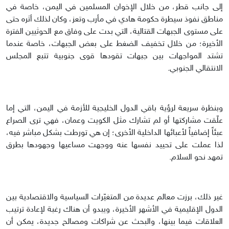
إلى جانب قطر، من خلال الإخوان المسلمين في اليمن، خاصة في
مناطق نفوذ سيطرة حكومة هادي في مأرب وتعز، وكان لذلك أثره حتى
على مستوى الجبهات القتالية، التي بدت على وفاق مع الحوثيين الفترة
الأخيرة؛ من خلال تخفيف الضغط على بعض الجبهات، خاصة عندما
تشتد المواجهات بين جبهات تقودها قوى جنوبية تتبع المجلس
الانتقالي الجنوبي.
وبنظرة سريعة لرؤية باقي الدول الخليجية للأزمة في اليمن، التي إما
علّقت مشاركتها أو لم تشارك مثل الكويت وعمان، فهي ترى الصراع
عبئاً إضافياً لأعبائها الداخلية الأخرى؛ إن هي تورطت بشكل مباشر فيه،
لذا عملت على تحييد نفسها عنه ووجهت مساعيها وجهودها بطرق
تمهد نحو السلام.
غير ذلك، برزت معالم عديدة من المتغيّرات السياسية والاقتصادية بين
الدول الإقليمية في الأشهر الأخيرة، ويبدو أن هناك رغبة لإعادة ترتيب
العلاقات فيما بينها، والبحث عن شراكات ومصالح جديدة، يمكن أن