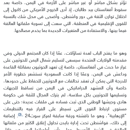
تؤثر بشكل مباشر أو غير مباشر على الأزمة في اليمن، خاصة بعد
سقوط أفغانستان بيد طالبان، إذ أدى الخروج الأمريكي من كابول إلى
اختلال توازن الثقة في دور واشنطن، وأضحى في محل شك بالنسبة
للقوى الإقليمية في المنطقة، التي سعت إلى تسوية ملفاتها العالقة
فيما بينها، والاستفادة من المتغيرات الجديدة بما يخدم مصالحها.
وهو ما يفتح الباب لعدة تساؤلات، عمّا إذا كان المجتمع الدولي وفي
مقدمته الولايات المتحدة سيسعى لتسليم شمال اليمن للحوثيين على
غرار ما حدث في أفغانستان، خاصة إن تعهد الحوثيون بمقاتلة القاعدة
وداعش في اليمن، وعمّا إذا كانت السعودية تستشعر خطورة الأمر
للدرجة التي يمكن أن تعقد تحالفات مع الحوثيين للحفاظ على حدودها،
خاصة وأن المشهد الدراماتيكي في اليمن من تساقط للجبهات
وتسليمها للحوثيين بكل سلاسة، لم يترك المجال للثقة في حكومة
هادي وجيشها الوطني الذي ثبت فساده في ملفات عديدة؛ حتى على
مستوى ارتباط القوى التي تسيطر على القرار فيه بالتنظيمات
(3)
"الإرهابية"، وهو ما ناقشته ورقة سابقة لمركز سوث24
. إضافة
إلى ذلك، فواشنطن تحت إدارة بايدن تحاول إغلاق الكثير من ملفاتها