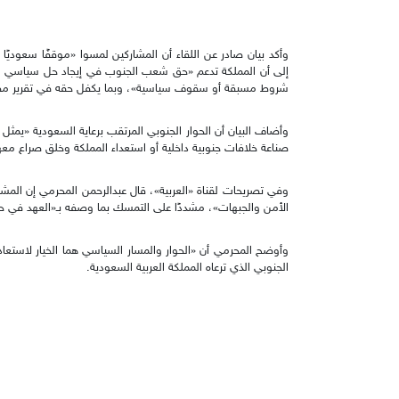
وأكد بيان صادر عن اللقاء أن المشاركين لمسوا «موقفًا سعوديًا
إلى أن المملكة تدعم «حق شعب الجنوب في إيجاد حل سياسي ش
شروط مسبقة أو سقوف سياسية»، وبما يكفل حقه في تقرير مصيره
وأضاف البيان أن الحوار الجنوبي المرتقب برعاية السعودية «يمثل ف
صناعة خلافات جنوبية داخلية أو استعداء المملكة وخلق صراع مع
وفي تصريحات لقناة «العربية»، قال عبدالرحمن المحرمي إن المشا
الأمن والجبهات»، مشددًا على التمسك بما وصفه بـ«العهد في 
وأوضح المحرمي أن «الحوار والمسار السياسي هما الخيار لاستعادة
الجنوبي الذي ترعاه المملكة العربية السعودية.