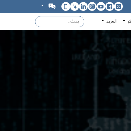
كز
المزيد