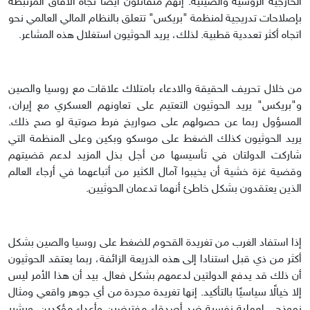
الخارجية الروسية والصينية. إنهم متفائلون أيضا تجاه الآفاق المرتبطة
بإصلاحات تدريجية لمنظمة "بريكس" تتعلق بالنظام المالي العالمي نحو
اتجاه أكثر تعددية قطبية. لذلك، يريد الحوثيون استغلال هذه المشاعر.
من خلال تحريف الحقيقة والادعاء بامتلاك علاقات مع روسيا والصين
و"بريكس" يريد الحوثيون التعتيم على تعاونهم العسكري مع إيران،
المسؤول ربما عن حصولهم على صواريخ فرط صوتية لو صح ذلك.
يريد الحوثيون كذلك الضغط على موسكو وبكين وعلى المنظمة التي
شاركت الدولتان في تأسيسها من أجل بذل المزيد لدعم قضيتهم
وقضية غزة خشية أن يخيبوا آمال الكثير من أتباعهما في أرجاء العالم
الذين يعتقدون بشكل خاطئ أنهما تدعمان الحوثيين.
إذا استفاد الغرب من تغريدة القحوم للضغط على روسيا والصين بشكل
أكثر من ذي قبل استنادا إلى هذه الذريعة الزائفة، ربما يعتقد الحوثيون
أن ذلك قد يدفع الدولتين لدعمهم بشكل فعال. بيد أن هذا الأمر ليس
إلا خيالًا سياسيًا بالتأكيد. إنها تغريدة مجردة من أي جوهر واقعي ومثال
نموذجي لعملية نفسية ضد أصدقاء مفترضين وأعداء مؤكدين. ويشير