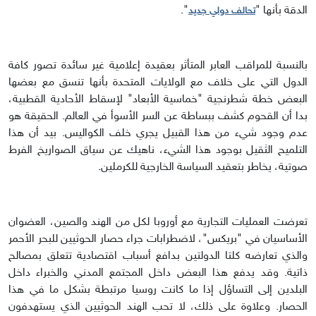
الدقة بأنها "
".
تحالف دولي جديد
بالنسبة للمراقب العابر المتأثر بعقيدة إعلامية غير سائدة تصور كافة
الدول التي على خلاف مع الولايات المتحدة بأنها تنسق مع بعضها
البعض خطة شطرنجية "خماسية الأبعاد" لإسقاط الأحادية القطبية،
بدا أن القحوم كشف ببساطة عن السر الأسوأ في العالم. الحقيقة هو
عدم وجود شيء من هذا القبيل يجري خلف الكواليس. بيد أن هذا
التلميح الثقيل بوجود هذا الشيء، ناهيك عن سياق الصواريخ الفرط
صوتية، يخاطر بتعقيد السياسة الخارجية للكرملين.
تعرضت العمليات التجارية مع أوروبا لكل من الهند والصين، العضوان
الأساسيان في "بريكس"، لاضطرابات جراء حصار الحوثيين للبحر الأحمر
والذي تعارضه كلتا الدولتين بدافع أسباب اقتصادية تتعلق بمصالح
ذاتية. وقد يدفع هذا البعض داخل المجتمع المدني والخبراء داخل
البلدين إلى التساؤل إذا ما كانت روسيا مرتبطة بشكل ما في هذا
الحصار. وعلاوة على ذلك، لا تحب الهند الحوثيين الذي يستهدفون