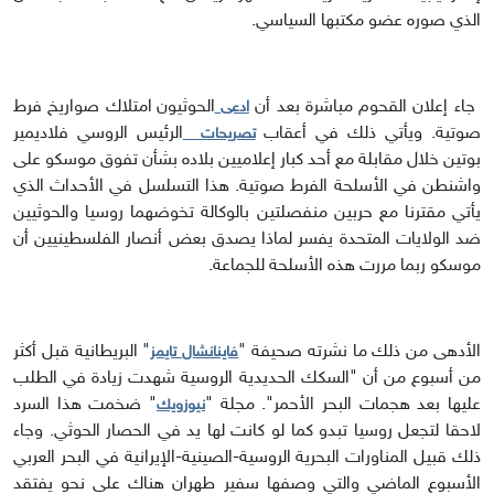
الذي صوره عضو مكتبها السياسي.
جاء إعلان القحوم مباشرة بعد أن
الحوثيون امتلاك صواريخ فرط
ادعى
صوتية. ويأتي ذلك في أعقاب
الرئيس الروسي فلاديمير
تصريحات
بوتين خلال مقابلة مع أحد كبار إعلاميين بلاده بشأن تفوق موسكو على
واشنطن في الأسلحة الفرط صوتية. هذا التسلسل في الأحداث الذي
يأتي مقترنا مع حربين منفصلتين بالوكالة تخوضهما روسيا والحوثيين
ضد الولايات المتحدة يفسر لماذا يصدق بعض أنصار الفلسطينيين أن
موسكو ربما مررت هذه الأسلحة للجماعة.
الأدهى من ذلك ما نشرته صحيفة "
" البريطانية قبل أكثر
فاينانشال تايمز
من أسبوع من أن "السكك الحديدية الروسية شهدت زيادة في الطلب
عليها بعد هجمات البحر الأحمر". مجلة "
" ضخمت هذا السرد
نيوزويك
لاحقا لتجعل روسيا تبدو كما لو كانت لها يد في الحصار الحوثي. وجاء
ذلك قبيل المناورات البحرية الروسية-الصينية-الإيرانية في البحر العربي
الأسبوع الماضي والتي وصفها سفير طهران هناك على نحو يفتقد