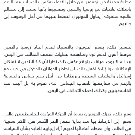
محلية محدثة في نوفمبر. من خلال الادعاء بعكس ذلك، لا سيما الزعم
بامتلاك علاقات مع روسيا والصين وتفسيرها بأنها تستند إلى مصالح
عالمية مشتركة، يحاول الحوثيون الضغط عليهما من أجل الوقوف إلى
جانبهم.
لتفسير ذلك، يشعر الحوثيون بالاستياء لعدم اتخاذ روسيا والصين
موقفا أقوى لدعم غزة ومناهضة عمليات قصف التحالف في اليمن.
بيد أنه لا يوجد مراقب يتوقع عكس ذلك نظرا لأن كلا البلدين لا تملكان
الإمكانيات والإرادة لفعل ذلك. لن تخاطر الدولتان بالدخول في حرب مع
إسرائيل والولايات المتحدة وبريطانيا من أجل دعم حماس والجماعة
بالرغم من معارضتها للعقاب الجماعي الذي تقوم به تل أبيب ضد
الفلسطينيين وكذلك لحملة التحالف في اليمن.
ومع ذلك، يدرك الحوثيون تماما أن الحركة المؤيدة للفلسطينيين والتي
سعوا إلى الارتباط بها منذ بداية حصار البحر الأحمر هي الأكثر شعبية
في العالم، وأن معظم أعضائها لديهم آراء إيجابية للغاية بشأن السياسة