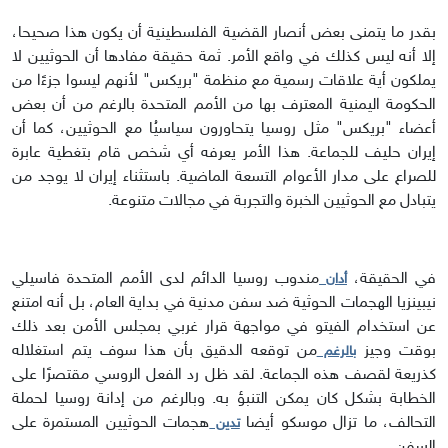
بقدر ما يتمنى بعض أنصار القضية الفلسطينية أن يكون هذا صحيحا،
إلا أنه ليس كذلك في واقع الأمر. ثمة حقيقة مفادها أن الحوثيين لا
يملكون أية علاقات رسمية مع منظمة "بريكس" لأنهم ليسوا جزءًا من
الحكومة اليمنية المعترف بها من الأمم المتحدة بالرغم من أن بعض
أعضاء "بريكس" مثل روسيا يتحاورون سياسيُا مع الحوثيين، كما أن
إيران حليف للجماعة. هذا الأمر يعرفه أي شخص قام بتغطية عابرة
للصراع على مدار الأعوام التسعة الماضية. باستثناء إيران لا يوجد من
يتبادل مع الحوثيين الخبرة والتجربة في مجالات متنوعة.
في الحقيقة،
مندوب روسيا الدائم لدى الأمم المتحدة فاسيلي
أدان
نيبينزيا الهجمات الحوثية ضد سفن مدنية في بداية العام، بل أنه امتنع
عن استخدام الفيتو في مواجهة قرار غربي بمجلس الأمن بعد ذلك
بوقت وجيز
من توقعه الدقيق بأن هذا سوف يتم استغلاله
بالرغم
كذريعة لقصف هذه الجماعة. لقد ظل رد الفعل الروسي مقتصرًا على
الخطابة بشكل كان يمكن التنبؤ به. وبالرغم من إدانة روسيا لحملة
التحالف، ما تزال موسكو أيضا
هجمات الحوثيين المستمرة على
تدين
السفن.