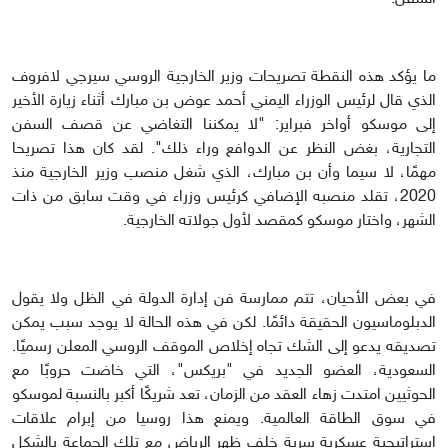
ما يؤكد هذه النقطة تصريحات وزير الخارجية الروسي سيرجي لافروف
الذي قال لرئيس الوزراء اليمني أحمد عوض بن مبارك أثناء زيارة الأخير
إلى موسكو أواخر فبراير: "لا يمكننا التغاضي عن قصف السفن
التجارية، بغض النظر عن الدوافع وراء ذلك". لقد كان هذا تصريحا
مهمًا، لا سيما وأن بن مبارك، الذي شغل منصب وزير الخارجية منذ
2020، تقلد منصبه الإضافي كرئيس وزراء في وقت سابق من ذات
الشهر، واختار موسكو كمقصد لأول جولاته الخارجية.
في بعض الأحيان، تتم ممارسة فن إدارة الدولة في الظل ولا يقول
الدبلوماسيون الحقيقة دائمًا. لكن في هذه الحالة لا يوجد سبب يمكن
تصديقه يدعو إلى الشك تجاه إخلاص الموقف الروسي المعلن رسميًا.
السعودية، العضو الجديد في "بريكس"، التي خاضت حروبًا مع
الحوثيين امتدت زهاء العقد من الزمان، تعد شريكًا أكبر بالنسبة لموسكو
في سوق الطاقة العالمية. ويمنع هذا روسيا من إبرام علاقات
إستراتيجية عسكرية سرية خلف ظهر الرياض مع تلك الجماعة بالشكل