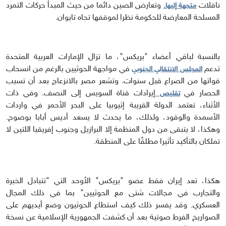
ناقلات
وتعارض الصين دائما من حيث المبدأ حركات التمرد
متجهة إليها.
المسلحة المعارضة للحكومة نظرا لموقفها تجاه تايوان.
بالنسبة لباقي أعضاء "بريكس"، ما تزال الإمارات العربية المتحدة
تدعم
في مواجهة الحوثيين بالرغم من انسحاب
المجلس الانتقالي الجنوبي
قواتها من الصراع قبل سنوات. وتشعر مصر بالانزعاج بعد أن تسبب
الحصار في
إيرادات قناة السويس إلى النصف. وفي ذات
تقليص
الأثناء، تعتمد الدولة القريبة إثيوبيا على البحر الأحمر في واردات
الأسمدة والوقود، ولذلك، ما يحدث لا يسعد أديس أبابا بوضوح.
وهكذا، لا يتبقى من دول المنظمة إلا البرازيل وجنوب إفريقيا اللتين لا
تملكان بالتأكيد تأثيرا مطلقًا على المنطقة.
هكذا، تعد إيران فقط عضو "بريكس" الأوحد التي "تتبادل الخبرة
والتجارب في مجالات شتى مع الحوثيين" بما في ذلك المجال
العسكري. وقد يفسر ذلك كيف استطاع الحوثيون وضع أيديهم على
الصواريخ الفرط صوتية بعد أن كشفت الجمهورية الإسلامية عن نسخة