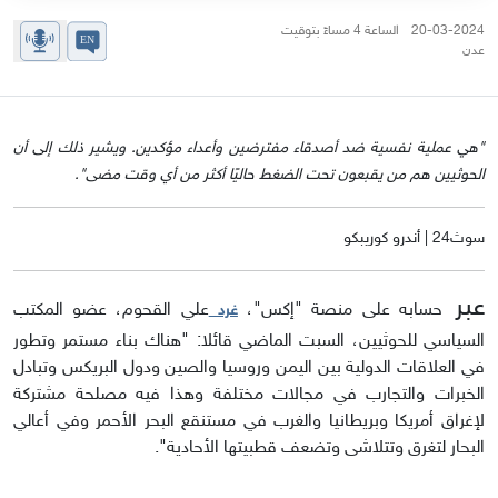
20-03-2024 الساعة 4 مساءً بتوقيت
عدن
"هي عملية نفسية ضد أصدقاء مفترضين وأعداء مؤكدين. ويشير ذلك إلى أن
الحوثيين هم من يقبعون تحت الضغط حاليًا أكثر من أي وقت مضى".
سوث24 | أندرو كوريبكو
عبر
حسابه على منصة "إكس"،
علي القحوم، عضو المكتب
غرد
السياسي للحوثيين، السبت الماضي قائلا: "هناك بناء مستمر وتطور
في العلاقات الدولية بين اليمن وروسيا والصين ودول البريكس وتبادل
الخبرات والتجارب في مجالات مختلفة وهذا فيه مصلحة مشتركة
لإغراق أمريكا وبريطانيا والغرب في مستنقع البحر الأحمر وفي أعالي
البحار لتغرق وتتلاشى وتضعف قطبيتها الأحادية".