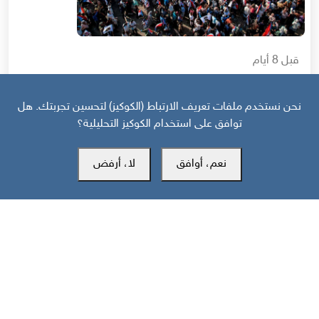
قبل 8 أيام
حرب أهلية محتملة إذا استمر القمع السعودي لجنوب اليمن
نحن نستخدم ملفات تعريف الارتباط (الكوكيز) لتحسين تجربتك. هل
توافق على استخدام الكوكيز التحليلية؟
نعم، أوافق
لا، أرفض
مركز سوث24 للأخبار والدراسات
مكتب عدن