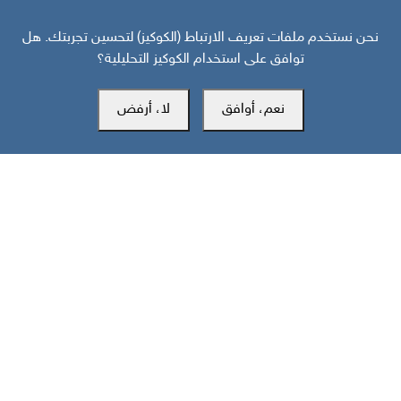
نحن نستخدم ملفات تعريف الارتباط (الكوكيز) لتحسين تجربتك. هل
توافق على استخدام الكوكيز التحليلية؟
قبل 28 يوم
نعم، أوافق
لا، أرفض
منظور دولي: هل انهارت هدنة واشنطن وطهران قبل أن تتحول إلى اتفاق؟
مركز سوث24 للأخبار والدراسات
مكتب عدن