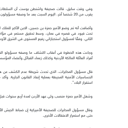
وفي وقت سابق، قالت صحيفة واشنطن بوست أن السلطات الأر
يقرب من 20 شخصا آخر، اليوم السبت بعد ما وصفه مسؤولون بأنه "تهديد لاستقرار البلاد".
وأضافت أنه تم وضع الأمير حمزة بن حسين، الابن الأكبر للملك الر
تحت قيود في قصره في عمان، وسط تحقيق مستمر في مؤامرة مزع
الثاني. وفقًا لمسؤول استخباراتي رفيع المستوى في الشرق الأو
وجاءت هذه الخطوة في أعقاب اكتشاف ما وصفه مسؤولو القصر
أفراد العائلة المالكة الأردنية وكذلك زعماء القبائل وأعضاء المؤ
قال مسؤول المخابرات، الذي تحدث شريطة عدم الكشف عن هويت
الحساسيات الأمنية المحيطة بعملية إنفاذ القانون الجارية. وأك
استقرار البلاد".
وشغل الأمير حمزة منصب ولي عهد الأردن لمدة أربع سنوات قبل أن
وقال مسؤول المخابرات للصحيفة الأميركية إن ضباط الجيش الأرد
حتى مع استمرار الاعتقالات الأخرى.