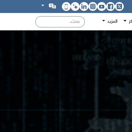
كز
المزيد