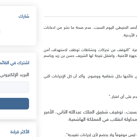
شارك
ف أحمد الحنيطي اليوم السبت، عدم صحة ما نشر من ادعاءات
الأردنية.
ير حمزة "التوقف عن تحركات ونشاطات توظف لاستهداف أمن
جهزة الأمنية، واعتقل نتيجة لها الشريف حسن بن زيد وباسم
اشترك في القائمة
البريد الإلكتروني:
 نتائجها بكل شفافية ووضوح. وأكد أن كل الإجراءات التي
دم على أي اعتبار."
 السبت، توقيف شقيق الملك عبدالله الثاني، الأمير
 محاولة انقلاب في المملكة الهاشمية.
الأكثر قراءة
ليس موقوفاً ولا يخضع لأي إجراءات تقييدية".