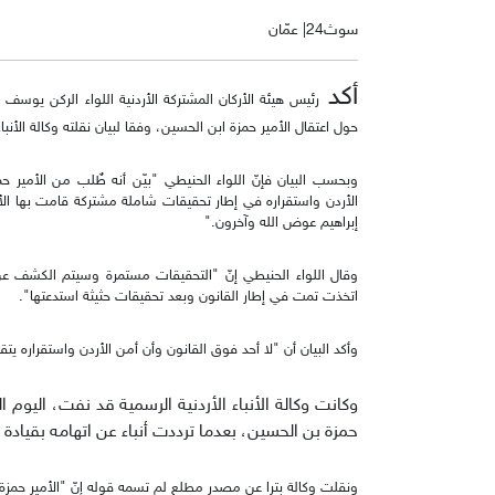
سوث24| عمّان
أكد
رئيس هيئة الأركان المشتركة الأردنية اللواء الركن يوس
حول اعتقال الأمير حمزة ابن الحسين، وفقا لبيان نقلته وكالة الأنباء 
وبحسب البيان فإنّ اللواء الحنيطي "بيّن أنه طٌلب من الأم
الأردن واستقراره في إطار تحقيقات شاملة مشتركة قامت بها الأ
إبراهيم عوض الله وآخرون."
وقال اللواء الحنيطي إنّ "التحقيقات مستمرة وسيتم الكشف عن
اتخذت تمت في إطار القانون وبعد تحقيقات حثيثة استدعتها".
وأكد البيان أن "لا أحد فوق القانون وأن أمن الأردن واستقراره يتق
وكانت وكالة الأنباء الأردنية الرسمية قد نفت، اليوم
حمزة بن الحسين، بعدما ترددت أنباء عن اتهامه بقيادة
ونقلت وكالة بترا عن مصدر مطلع لم تسمه قوله إنّ "الأمير حمزة 